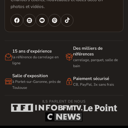
photos et vidéos.




Des milliers de
15 ans d'expérience
références


la référence du carrelage en
carrelage, parquet, salle de
ligne
bain
Salle d'exposition
Paiement sécurisé


à Portet-sur-Garonne, près de
CB, PayPal, 3x sans frais
Toulouse
ILS PARLENT DE NOUS