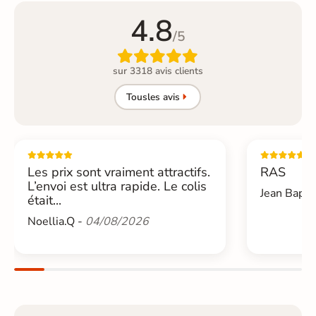
4.8
/5

sur 3318 avis clients
Tous
les avis
Les prix sont vraiment attractifs.
RAS
L’envoi est ultra rapide. Le colis
Jean Bapti
était...
Noellia.Q -
04/08/2026