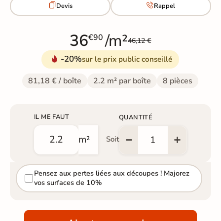


Devis
Rappel
36
/m²
€90
46,12 €
-20%
sur le prix public conseillé
81,18 € / boîte
2.2 m² par boîte
8 pièces
IL ME FAUT
QUANTITÉ
m²
Soit
Pensez aux pertes liées aux découpes ! Majorez
vos surfaces de 10%