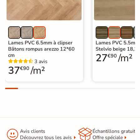
autre avec une serpillière humide et
des produits de nettoyage standard.
Origine
Belgique
Sous-couche
oui
intégrée
Lames PVC 6.5mm à clipser
Lames PVC 5.5mm à
Bâtons rompus arezzo 12*60
Stelvio beige 18,
27
/m²
cm
Format Simplifié
€90
20x150 cm
3 avis
Parquet
37
/m²
€90


Avis clients
Échantillons gratuit
Découvrez tous les avis
Offre spéciale