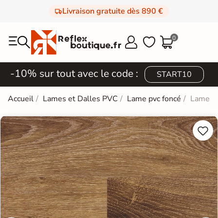
Livraison gratuite dès 890 €
0



-10% sur tout avec le code :
START10
Accueil
Lames et Dalles PVC
Lame pvc foncé
Lames P

