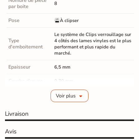
Nombre de pièce
8
par boite
Pose
À clipser
Le système de Clips verrouillage sur
Type
4 côtés des lames vinyles est le plus
d'emboitement
performant et plus rapide du
marché.
Epaisseur
6,5 mm
Couche d'usure
0,70 mm
Parquet Chanfrein
Micro-Chanfreins
Voir plus
Parquet Coloris
Marron foncé
Livraison
classe 23 résidentiel / 33
Résistance
commercial / 42 industriel -- Ultra
Avis
résistant