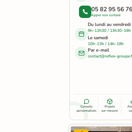
Terre
05 82 95 56 7
Appel non surtaxé
cuite &
Du lundi au vendredi
tomette
9h–12h30 / 13h30–18h
Le samedi
Parement
10h–13h / 14h–18h
mural
Par e-mail
contact@reflex-groupe.f
intérieur
PAR FORME &
DIMENSION
Carrelage
hexagonal
Conseils
Projets
Ai
personnalisés
sur-mesure
ca
Carrelage très
grand format