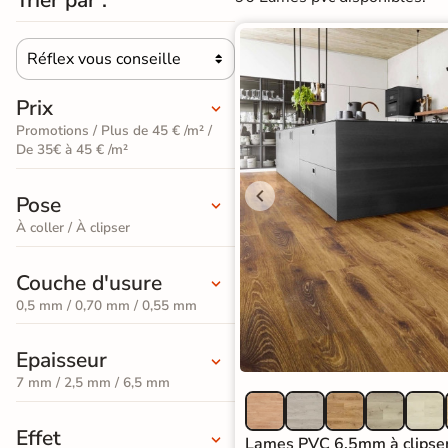
PVC
Stratifié
Par
bâton
Pièces
squ'à
Bois
30%
Réflex vous conseille
Meuble

rompu
naturel
Par
vasque
Prix
Format
Stratifié
ments de
Promotions / Plus de 45 € /m² /
Meuble de
PAR
Par
e de Bains
De 35€ à 45 € /m²
Bois
COULEUR
Coloris
rangement
gris
Sol
Pose
squ'à
Promos &
50%
Vasque et
Destockage
À coller / À clipser
PVC
Stratifié
lavabo
Clair
Bois
Couche d'usure
 en
Mitigeur de
PAR
foncé
tockage
Sol
0,5 mm / 0,70 mm / 0,55 mm
lavabo et
EFFET
PVC
PAR
vasque
Epaisseur
Carreaux
Gris
FORMAT
7 mm / 2,5 mm / 6,5 mm
de
Miroir
Stratifié
Sol
ciment
Effet
Eclairage
Lame
Lames PVC 6.5mm à clipser