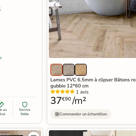
6
r
Lames PVC 6.5mm à clipser Bâtons r
gubbio 12*60 cm
1 avis
37
/m²
€90
de au
Service
Commander un échantillon
lcul
fiable