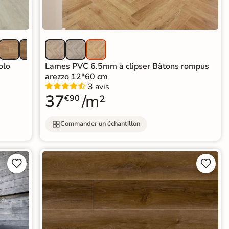
olo
Lames PVC 6.5mm à clipser Bâtons rompus
arezzo 12*60 cm
3 avis
37
/m²
€90
Commander un échantillon



