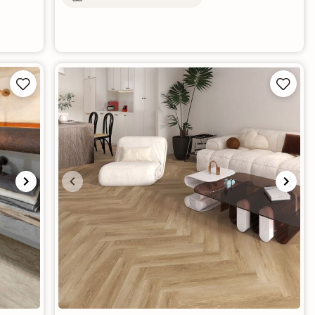



