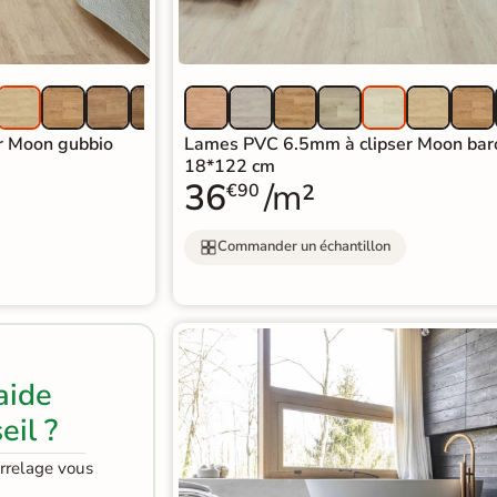
r Moon gubbio
Lames PVC 6.5mm à clipser Moon bar
18*122 cm
36
/m²
€90
Commander un échantillon
aide
eil ?
arrelage vous