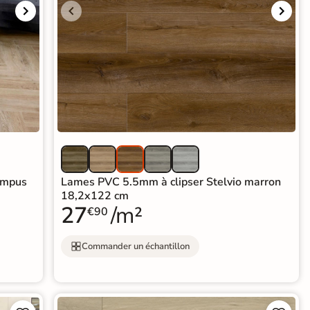
ompus
Lames PVC 5.5mm à clipser Stelvio marron
18,2x122 cm
27
/m²
€90
Commander un échantillon