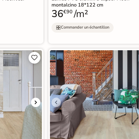
montalcino 18*122 cm
36
/m²
€90
Commander un échantillon

