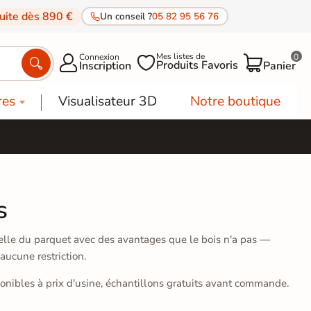
tuite dès 890 €
Un conseil ?
05 82 95 56 76
Mes listes de
Connexion
0




Produits Favoris
Inscription
Panier
res
Visualisateur 3D
Notre boutique
s
uelle du parquet avec des avantages que le bois n'a pas —
aucune restriction.
onibles à prix d'usine, échantillons gratuits avant commande.