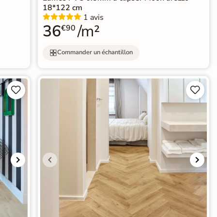
18*122 cm
1 avis
36
/m²
€90
Commander un échantillon



