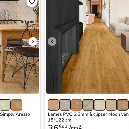


Simply Arezzo
Lames PVC 6.5mm à clipser Moon ven
18*122 cm
36
/m²
€90