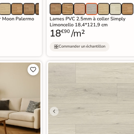
r Moon Palermo
Lames PVC 2.5mm à coller Simply
Limoncello 18,4*121,9 cm
18
/m²
€90
Commander un échantillon

