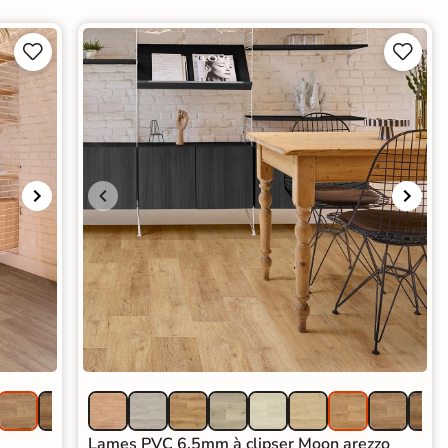




Lames PVC 6.5mm à clipser Moon arezzo