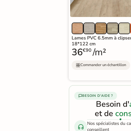
100%
cryptées
garantie
effet
sécurisé
pierre
Livraison rapide et soignée
naturelle
En savoir plus
Carrelage
Lames PVC 6.5mm à clipse
18*122 cm
effet
36
/m²
€90
béton
Commander un échantillon
Carrelage
effet
métal
BESOIN D'AIDE ?
Carrelage
Besoin d'
moderne
et de
cons
Carrelage
Nos spécialistes du c
effet
conseillent