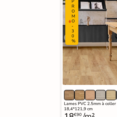
P
Carrelage extra fin
R
O
Voir tous les
M
O
formats
-
3
PAR FINITION
0
%
Carrelage poli /
semi-poli
Carrelage brillant
Échantillons gratuits
BESOIN D'AIDE ?
Besoin d'
aide
Lames PVC 2.5mm à coller 
et de
conseil ?
18,4*121,9 cm
18
/m²
€90