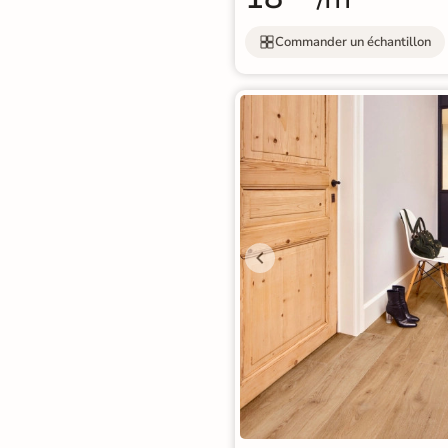
Nos spécialistes du
carrelage vous
Commander un échantillon
conseillent
05 82 95 56 76
Appel non surtaxé
Du lundi au vendredi
9h–12h30 / 13h30–18h
Le samedi
10h–13h / 14h–18h
Par e-mail
contact@reflex-groupe.fr
Conseils
Projets
Aide
Service
personnalisés
sur-
au
fiable
mesure
calcul