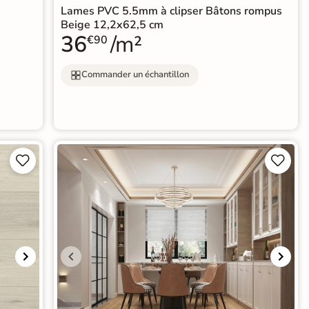
Lames PVC 5.5mm à clipser Bâtons rompus
Beige 12,2x62,5 cm
36
/m²
€90
Commander un échantillon



