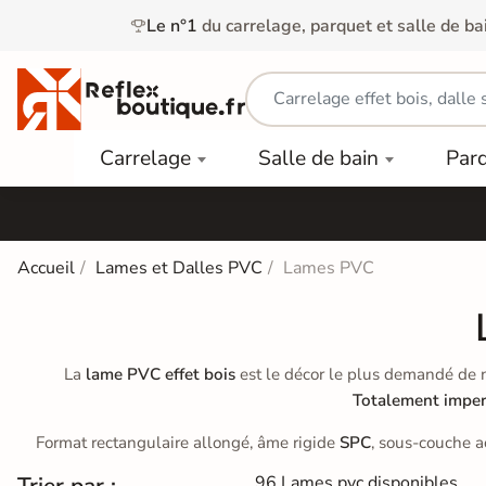
Le n°1
du carrelage, parquet et salle de ba
Carrelage
Mobilier
Parquet
Carrelage
Salle de bain
Par
Intérieur
et
Stratifié
squ'à
50%
Vasque
Carrelage
Parquet
PAR
Extérieur
Contrecollé
TYPE
Douche
relages
Accueil
Lames et Dalles PVC
Lames PVC
Dalle
Lames
aïences
Terrasse
Baignoires
PAR
PVC
Sur Plot
et Balnéos
squ'à
COULEUR
40%
Carrelage
Dalles
La
lame PVC effet bois
est le décor le plus demandé de
WC
Salle de
Stratifié
Totalement impe
PVC
Bain
Bois
Carrelage
quets
Format rectangulaire allongé, âme rigide
SPC
, sous-couche a
Lames
Colle &
Salle de
ols
clair
Finition
Bain
tifiés
Trier par :
96 Lames pvc disponibles.