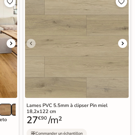




Lames PVC 5.5mm à clipser Pin miel
18,2x122 cm
27
/m²
€90
eto
Commander un échantillon