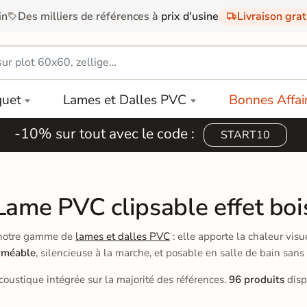
in
Des milliers de références à
prix d'usine
Livraison gra
quet
Lames et Dalles PVC
Bonnes Affai
-10% sur tout avec le code :
START10
Lame PVC clipsable effet boi
 notre gamme de
lames et dalles PVC
: elle apporte la chaleur vis
rméable
, silencieuse à la marche, et posable en salle de bain sans 
coustique intégrée sur la majorité des références.
96 produits
disp