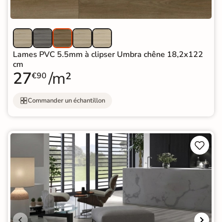
Lames PVC 5.5mm à clipser Umbra chêne 18,2x122
cm
27
/m²
€90
Commander un échantillon

