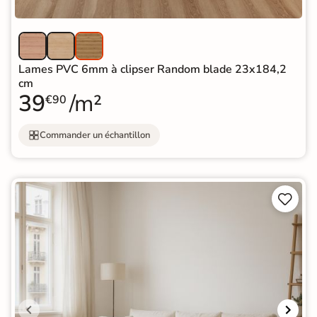
Lames PVC 6mm à clipser Random blade 23x184,2
cm
39
/m²
€90
Commander un échantillon

