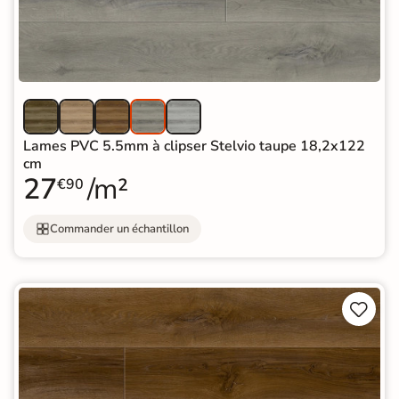
Lames PVC 5.5mm à clipser Stelvio taupe 18,2x122
cm
27
/m²
€90
Commander un échantillon

