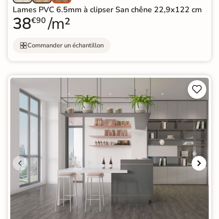
Lames PVC 6.5mm à clipser San chêne 22,9x122 cm
38
/m²
€90
Commander un échantillon

