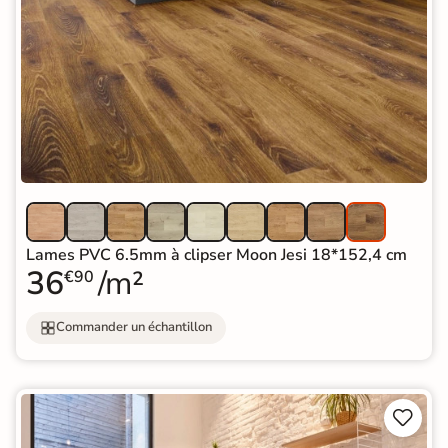
Lames PVC 6.5mm à clipser Moon Jesi 18*152,4 cm
36
/m²
€90
Commander un échantillon

