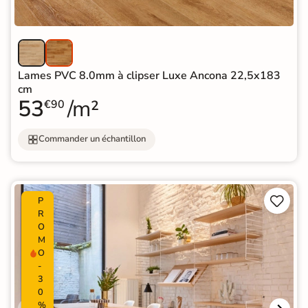
Lames PVC 8.0mm à clipser Luxe Ancona 22,5x183
cm
53
/m²
€90
Commander un échantillon


P
R
O
M
O
-
3
0
%