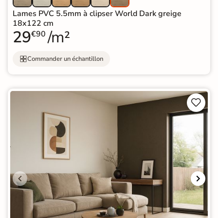
Lames PVC 5.5mm à clipser World Dark greige
18x122 cm
29
/m²
€90
Commander un échantillon

