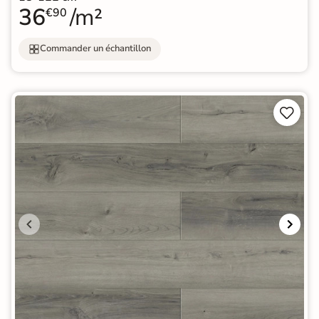
36
/m²
€90
Commander un échantillon

