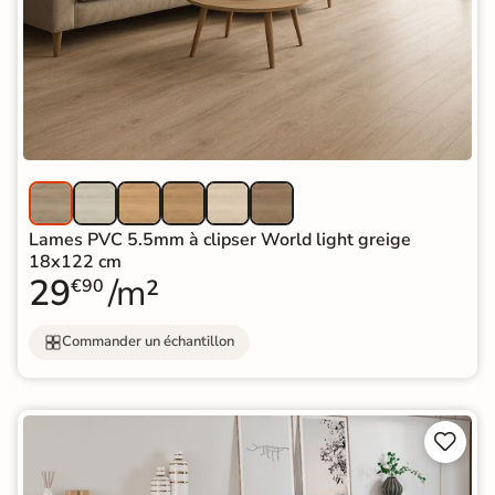
Lames PVC 5.5mm à clipser World light greige
18x122 cm
29
/m²
€90
Commander un échantillon

