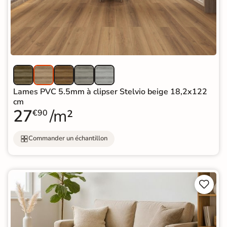
Lames PVC 5.5mm à clipser Stelvio beige 18,2x122
cm
27
/m²
€90
Commander un échantillon

