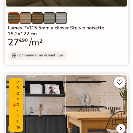
Lames PVC 5.5mm à clipser Stelvio noisette
18,2x122 cm
27
/m²
€90
Commander un échantillon


P
R
O
M
O
-
3
0
%