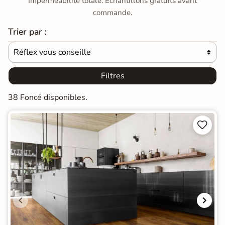
Imperméabilité totale. Échantillons gratuits avant
commande.
Trier par :
Réflex vous conseille

Filtres
38 Foncé disponibles.

