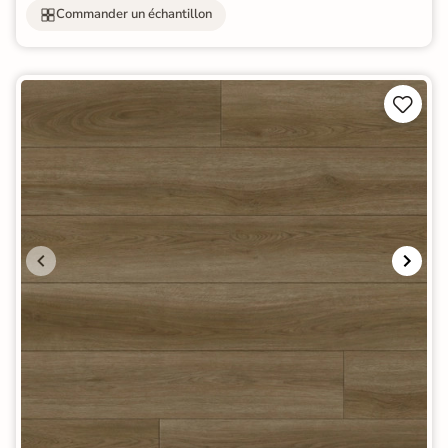
Commander un échantillon

