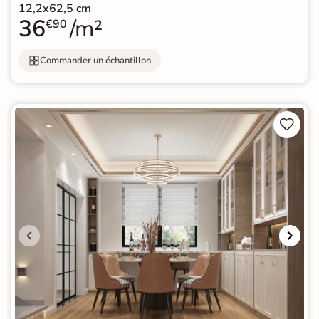
12,2x62,5 cm
36
/m²
€90
Commander un échantillon

