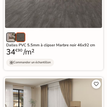
Dalles PVC 5.5mm à clipser Marbre noir 46x92 cm
34
/m²
€90
Commander un échantillon

