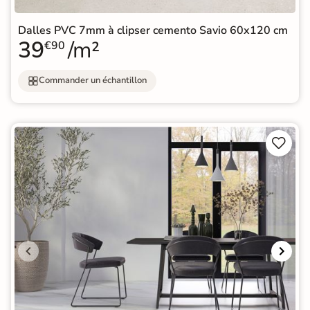
Dalles PVC 7mm à clipser cemento Savio 60x120 cm
39
/m²
€90
Commander un échantillon

