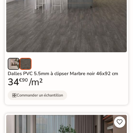
Dalles PVC 5.5mm à clipser Marbre noir 46x92 cm
34
/m²
€90
Commander un échantillon

