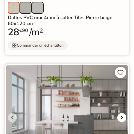
Dalles PVC mur 4mm à coller Tiles Pierre beige
60x120 cm
28
/m²
€90
Commander un échantillon

