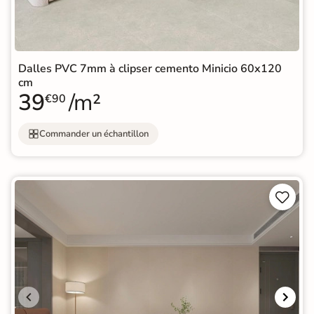
Dalles PVC 7mm à clipser cemento Minicio 60x120
cm
39
/m²
€90
Commander un échantillon

