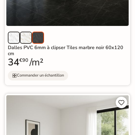
Dalles PVC 6mm à clipser Tiles marbre noir 60x120
cm
34
/m²
€90
Commander un échantillon

