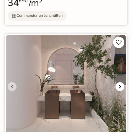
34
/m²
€90
Commander un échantillon

