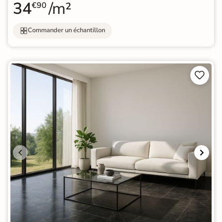
34
/m²
€90
Commander un échantillon

