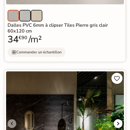
Dalles PVC 6mm à clipser Tiles Pierre gris clair
60x120 cm
34
/m²
€90
Commander un échantillon

