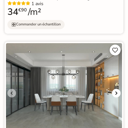
1 avis
34
/m²
€90
Commander un échantillon

