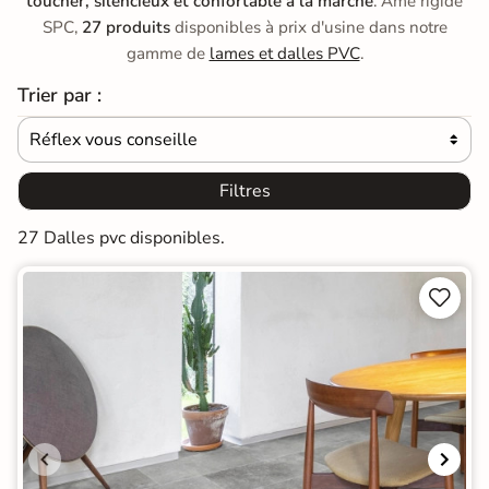
toucher, silencieux et confortable à la marche
. Âme rigide
SPC,
27 produits
disponibles à prix d'usine dans notre
gamme de
lames et dalles PVC
.
Trier par :
Réflex vous conseille

Filtres
27 Dalles pvc disponibles.

