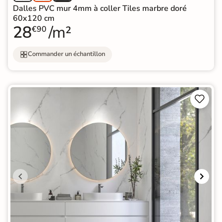
Dalles PVC mur 4mm à coller Tiles marbre doré
60x120 cm
28
/m²
€90
Commander un échantillon

