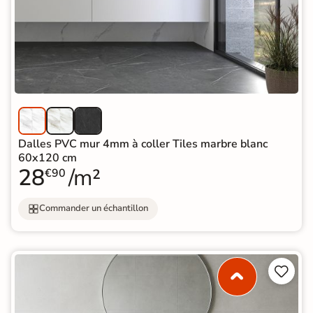
Dalles PVC mur 4mm à coller Tiles marbre blanc
60x120 cm
28
/m²
€90
Commander un échantillon

