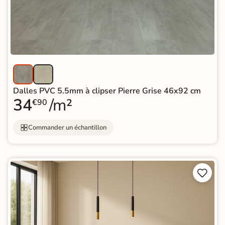
Dalles PVC 5.5mm à clipser Pierre Grise 46x92 cm
34
/m²
€90
Commander un échantillon

