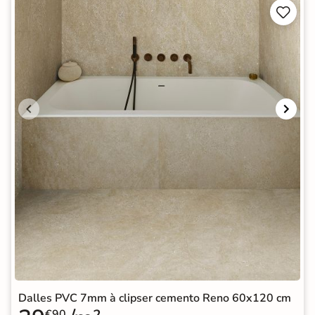


Dalles PVC 7mm à clipser cemento Reno 60x120 cm
€90