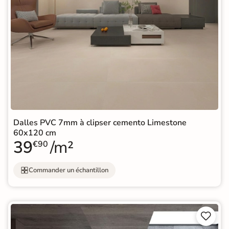
Dalles PVC 7mm à clipser cemento Limestone
60x120 cm
39
/m²
€90
Commander un échantillon

