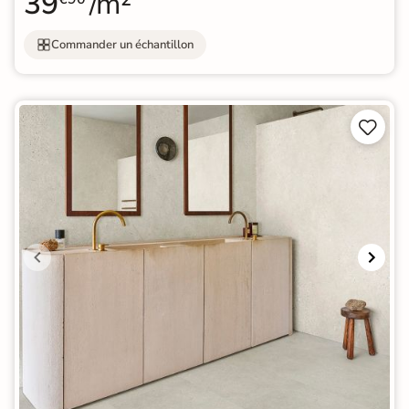
39
/m²
Commander un échantillon

