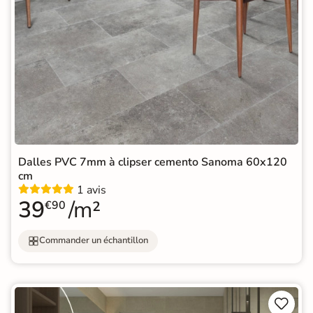
Dalles PVC 7mm à clipser cemento Sanoma 60x120
cm
1 avis
39
/m²
€90
Commander un échantillon

