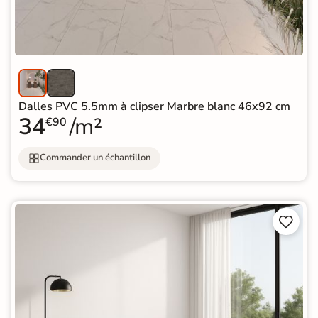
Dalles PVC 5.5mm à clipser Marbre blanc 46x92 cm
34
/m²
€90
Commander un échantillon

