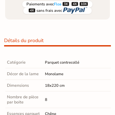



Paiements
avec
Floa


sans frais avec
Détails du produit
Catégorie
Parquet contrecollé
Décor de la lame
Monolame
Dimensions
18x220 cm
Nombre de pièce
8
par boite
Essences parquet
Chêne