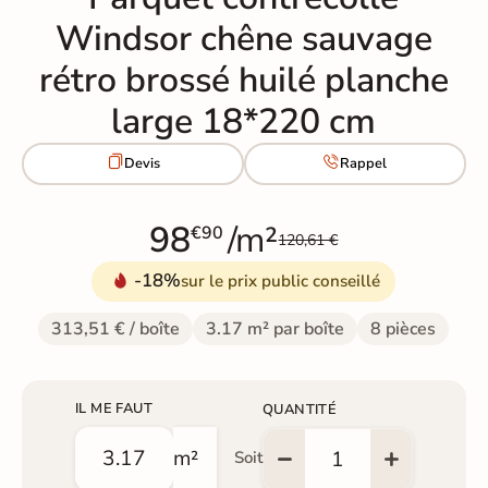
Windsor chêne sauvage
rétro brossé huilé planche
large 18*220 cm


Devis
Rappel
98
/m²
€90
120,61 €
-18%
sur le prix public conseillé
313,51 € / boîte
3.17 m² par boîte
8 pièces
IL ME FAUT
QUANTITÉ
m²
Soit