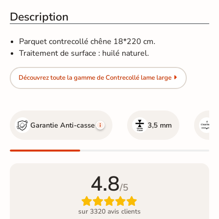
Description
Parquet contrecollé chêne 18*220 cm.
Traitement de surface : huilé naturel.
Découvrez toute la gamme de Contrecollé lame large
Garantie Anti-casse
3,5 mm
A
4.8
/5

sur 3320 avis clients