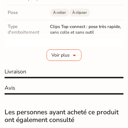
Pose
À coller
À clipser
Type
Clips Top-connect : pose très rapide,
d'emboitement
sans colle et sans outil
Finition
Brossée
Voir plus
Epaisseur
13,5 mm
Couche d'usure
Livraison
3,5 mm
Parquet Chanfrein
Avec 4 chanfreins
Avis
Traitement réalisé
Huilé
en Usine
Les personnes ayant acheté ce produit
Parquet Coloris
Marron clair
ont également consulté
Résistance
classe 31-AC3, très résistant