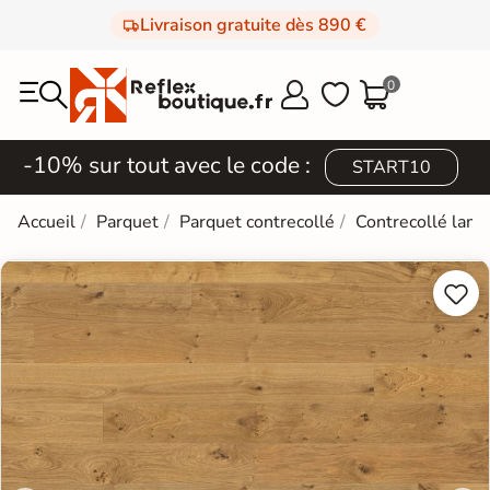
Livraison gratuite dès 890 €
0



-10% sur tout avec le code :
START10
Accueil
Parquet
Parquet contrecollé
Contrecollé lame

