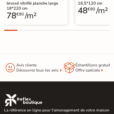
Origine
Allemagne
brossé vitrifié planche large
16,5*120 cm
48
/m²
18*220 cm
€90
78
/m²
Parquet contrecollé lame large
|
€90
Catégories
Parquet contrecollé chêne
|
Parquet contrecollé huilé


Avis clients
Échantillons gratuit
Découvrez tous les avis
Offre spéciale

La référence en ligne pour l'amenagement de votre maison