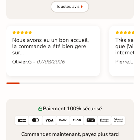
Tous
les avis
Nous avons eu un bon accueil,
Très sati
la commande à été bien géré
que j'ai 
sur...
internet....
Olivier.G -
07/08/2026
Pierre.L -
Paiement 100% sécurisé






Commandez maintenant, payez plus tard