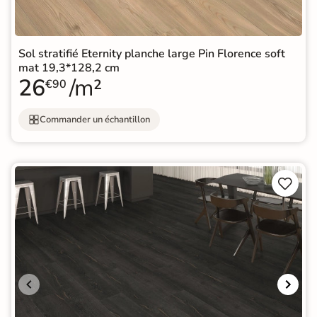
Sol stratifié Eternity planche large Pin Florence soft
mat 19,3*128,2 cm
26
/m²
€90
Commander un échantillon

