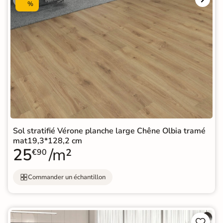
%
Sol stratifié Vérone planche large Chêne Olbia tramé
mat19,3*128,2 cm
25
/m²
€90
Commander un échantillon

