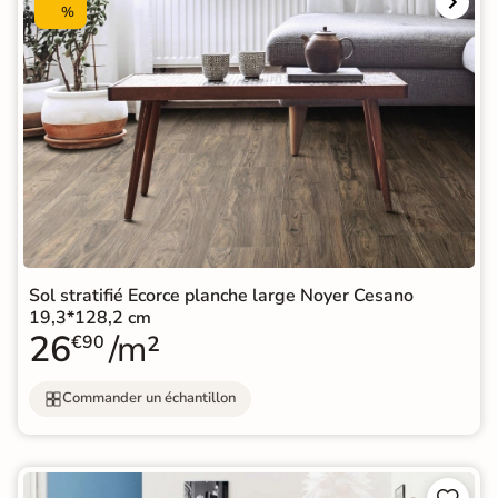
%
Sol stratifié Ecorce planche large Noyer Cesano
19,3*128,2 cm
26
/m²
€90
Commander un échantillon