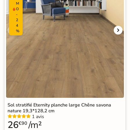
M
O
-
2
4
%
Sol stratifié Eternity planche large Chêne savona
nature 19,3*128,2 cm
1 avis
26
/m²
€90