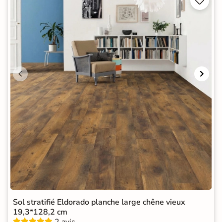


Sol stratifié Eldorado planche large chêne vieux
19,3*128,2 cm
2 avis