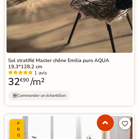
Sol stratifié Master chêne Emilia puro AQUA
19,3*128,2 cm
1 avis
32
/m²
€90
Commander un échantillon


P
R
O