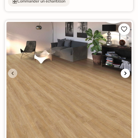
Commander un échantillon

