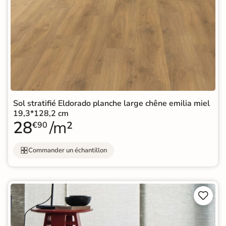
Sol stratifié Eldorado planche large chêne emilia miel
19,3*128,2 cm
28
/m²
€90
Commander un échantillon

