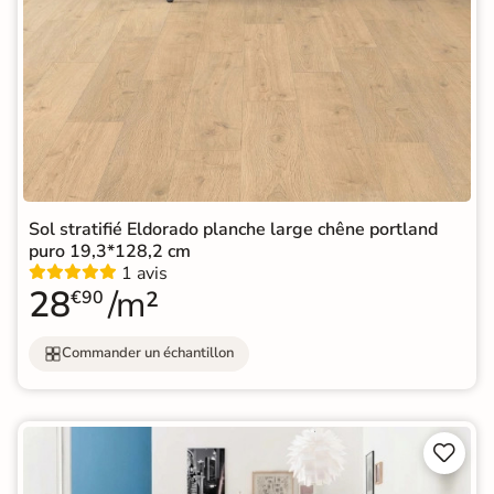
Sol stratifié Eldorado planche large chêne portland
puro 19,3*128,2 cm
1 avis
28
/m²
€90
Commander un échantillon

