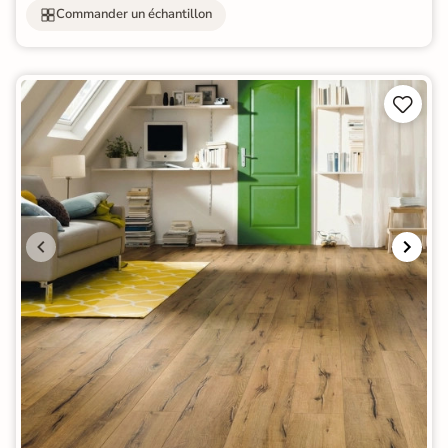
Commander un échantillon

