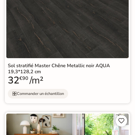
Sol stratifié Master Chêne Metallic noir AQUA
19,3*128,2 cm
32
/m²
€90
Commander un échantillon

