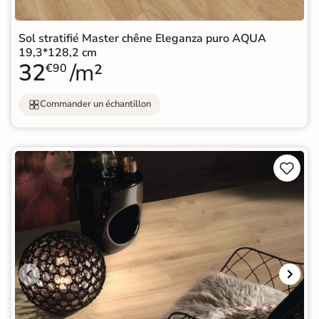
Sol stratifié Master chêne Eleganza puro AQUA
19,3*128,2 cm
32
/m²
€90
Commander un échantillon

