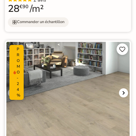
28
/m²
€90
Commander un échantillon


P
R
O
M
O
-
2
4
%