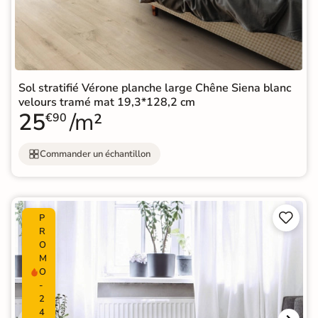
Sol stratifié Vérone planche large Chêne Siena blanc
velours tramé mat 19,3*128,2 cm
25
/m²
€90
Commander un échantillon


P
R
O
M
O
-
2
4