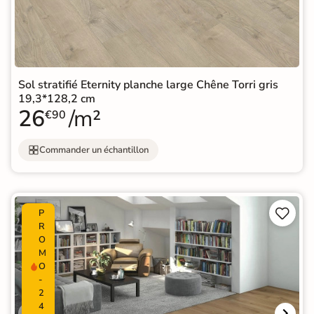
Sol stratifié Eternity planche large Chêne Torri gris
19,3*128,2 cm
26
/m²
€90
Commander un échantillon


P
R
O
M
O
-
2
4