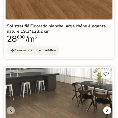
Sol stratifié Eldorado planche large chêne éleganza
nature 19,3*128,2 cm
28
/m²
€90
Commander un échantillon

