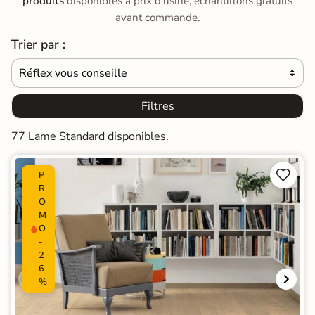
produits
disponibles à prix d'usine, échantillons gratuits
avant commande.
Trier par :
Réflex vous conseille

Filtres
77 Lame Standard disponibles.


P
R
O
M
O
-
2
6
%