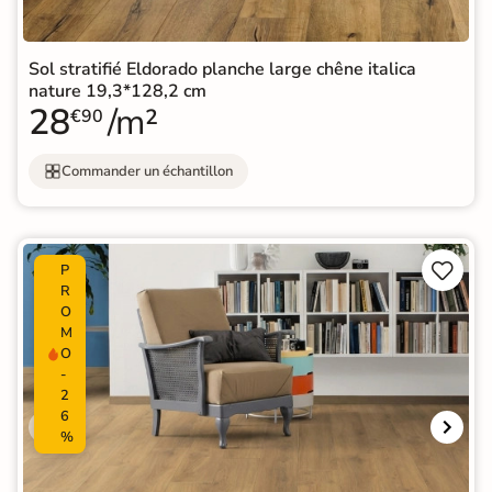
Sol stratifié Eldorado planche large chêne italica
nature 19,3*128,2 cm
28
/m²
€90
Commander un échantillon


P
R
O
M
O
-
2
6
%