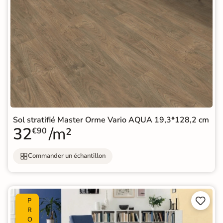
Sol stratifié Master Orme Vario AQUA 19,3*128,2 cm
32
/m²
€90
Commander un échantillon


P
R
O