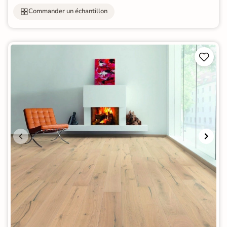
Commander un échantillon

