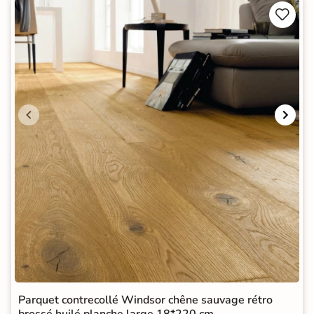


Parquet contrecollé Windsor chêne sauvage rétro
brossé huilé planche large 18*220 cm