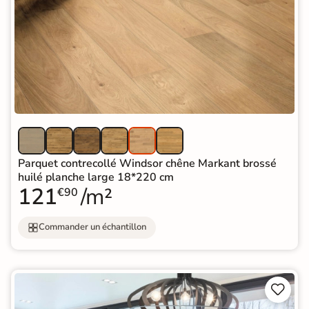
Parquet contrecollé Windsor chêne Markant brossé
huilé planche large 18*220 cm
121
/m²
€90
Commander un échantillon

