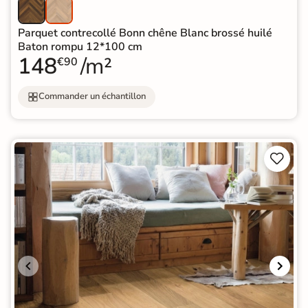
Parquet contrecollé Bonn chêne Blanc brossé huilé
Baton rompu 12*100 cm
148
/m²
€90
Commander un échantillon

