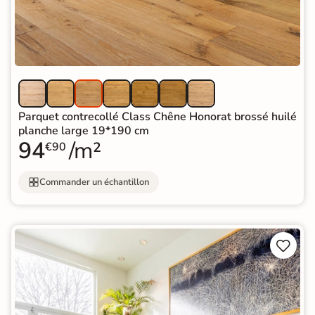
Parquet contrecollé Class Chêne Honorat brossé huilé
planche large 19*190 cm
94
/m²
€90
Commander un échantillon

