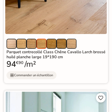
Parquet contrecollé Class Chêne Cavallo Larch brossé
huilé planche large 19*190 cm
94
/m²
€90
Commander un échantillon

