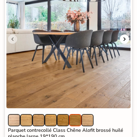
Parquet contrecollé Class Chêne Alofit brossé huilé
planche large 19*190 cm