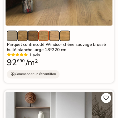
Parquet contrecollé Windsor chêne sauvage brossé
huilé planche large 18*220 cm
1 avis
92
/m²
€90
Commander un échantillon

