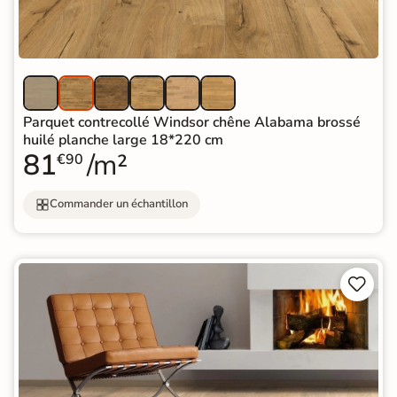
Parquet contrecollé Windsor chêne Alabama brossé
huilé planche large 18*220 cm
81
/m²
€90
Commander un échantillon

