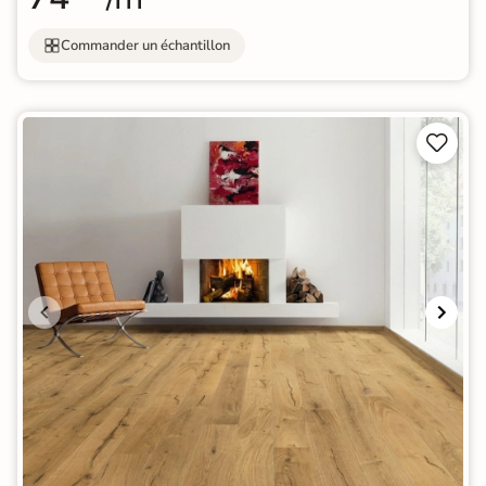
Commander un échantillon

