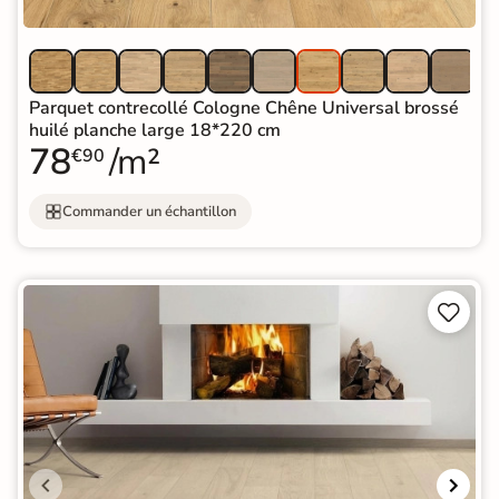
Parquet contrecollé Cologne Chêne Universal brossé
huilé planche large 18*220 cm
78
/m²
€90
Commander un échantillon

