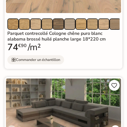
Parquet contrecollé Cologne chêne puro blanc
alabama brossé huilé planche large 18*220 cm
74
/m²
€90
Commander un échantillon

