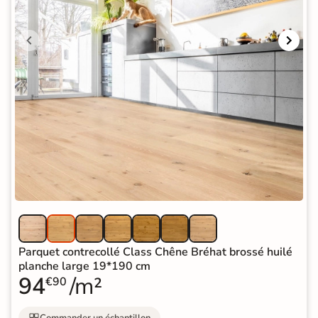
Parquet contrecollé Class Chêne Bréhat brossé huilé
planche large 19*190 cm
94
/m²
€90
Commander un échantillon