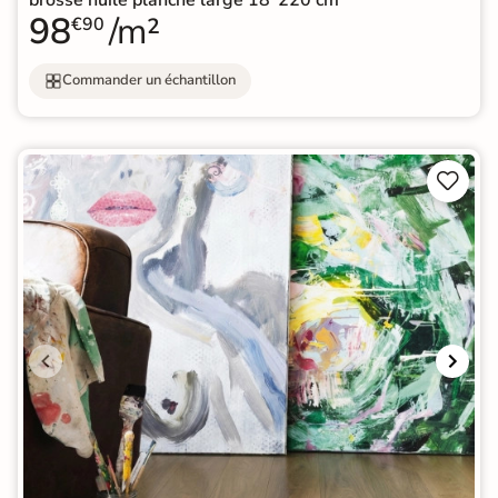
98
/m²
€90
Commander un échantillon

