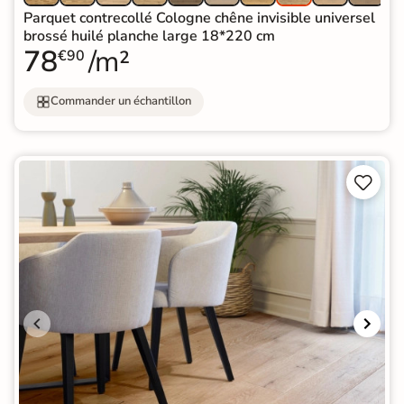
Parquet contrecollé Cologne chêne invisible universel
brossé huilé planche large 18*220 cm
78
/m²
€90
Commander un échantillon

