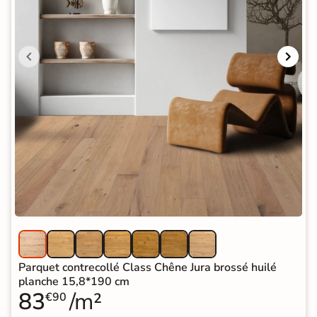
Parquet contrecollé Class Chêne Jura brossé huilé
planche 15,8*190 cm
83
/m²
€90