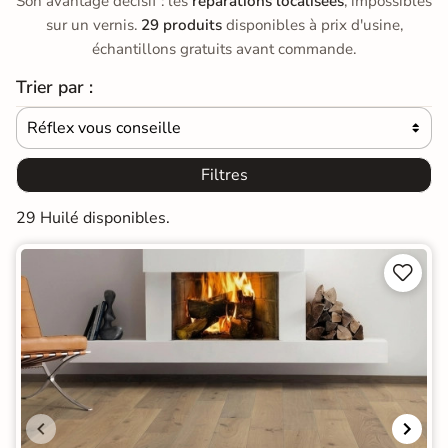
Son avantage décisif : les
réparations localisées
, impossibles
sur un vernis.
29 produits
disponibles à prix d'usine,
échantillons gratuits avant commande.
Trier par :
Réflex vous conseille

Filtres
29 Huilé disponibles.

