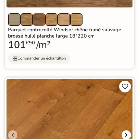
Parquet contrecollé Windsor chêne fumé sauvage
brossé huilé planche large 18*220 cm
101
/m²
€90
Commander un échantillon

