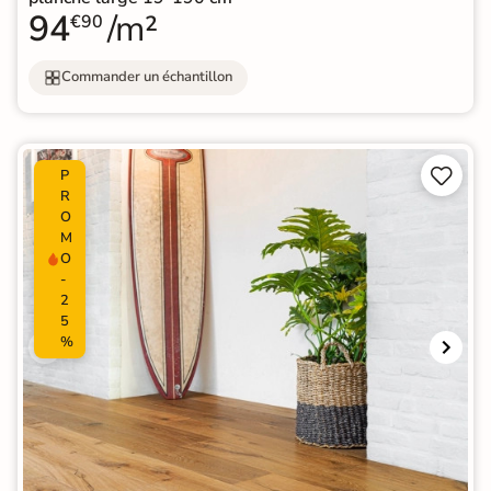
94
/m²
€90
Commander un échantillon


P
R
O
M
O
-
2
5
%