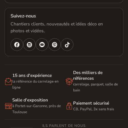
Suivez-nous
Chantiers clients, nouveautés et idées déco en
photos et vidéos.




Des milliers de
15 ans d'expérience
références


la référence du carrelage en
carrelage, parquet, salle de
ligne
bain
Salle d'exposition
Paiement sécurisé


à Portet-sur-Garonne, près de
CB, PayPal, 3x sans frais
Toulouse
ILS PARLENT DE NOUS