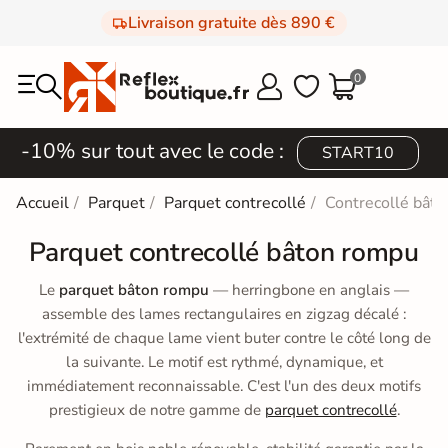
Livraison gratuite dès 890 €
0



-10% sur tout avec le code :
START10
Accueil
Parquet
Parquet contrecollé
Contrecollé bât
Parquet contrecollé bâton rompu
Le
parquet bâton rompu
— herringbone en anglais —
assemble des lames rectangulaires en zigzag décalé :
l'extrémité de chaque lame vient buter contre le côté long de
la suivante. Le motif est rythmé, dynamique, et
immédiatement reconnaissable. C'est l'un des deux motifs
prestigieux de notre gamme de
parquet contrecollé
.