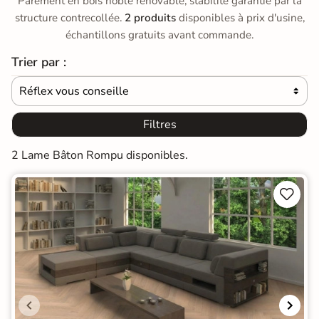
Parement en bois noble rénovable, stabilité garantie par la
structure contrecollée.
2 produits
disponibles à prix d'usine,
échantillons gratuits avant commande.
Trier par :
Réflex vous conseille

Filtres
2 Lame Bâton Rompu disponibles.

