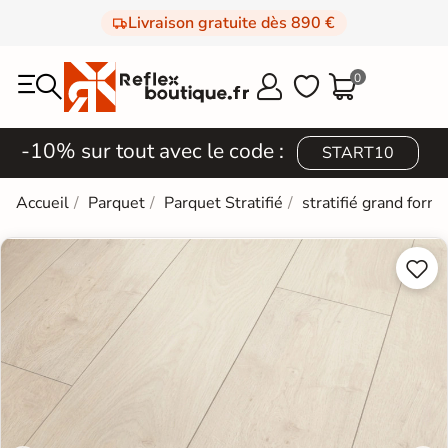
Livraison gratuite dès 890 €
0



-10% sur tout avec le code :
START10
Accueil
Parquet
Parquet Stratifié
stratifié grand form

