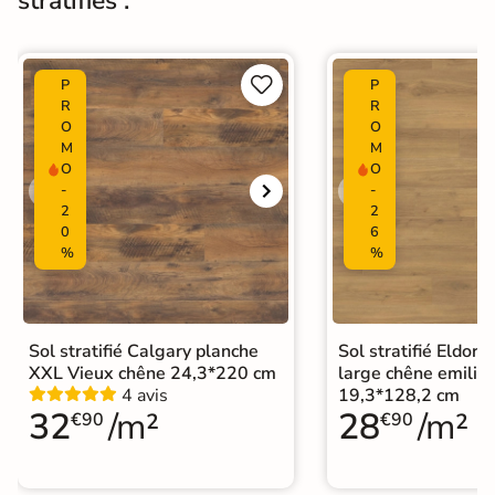
stratifiés :
Fabrication
corps est en HDF, et la couche de
parement en mélanine très
résistante pour un confort
d’utilisation.


P
P
R
R
O
O
Normes
Certification CE
M
M
O
O
Facile à entretenir : habituellement
-
-
nettoyés à sec avec un chiffon ou
2
2
Entretien
serpillère, les sols stratifiés peuvent
0
6
aussi être nettoyés à l’eau avec
%
%
produits de base neutres.
Origine
Allemagne
Sol stratifié Calgary planche
Sol stratifié Eldor
Format Simplifié
XXL Vieux chêne 24,3*220 cm
large chêne emilia 
25x220 cm
Parquet
4 avis
19,3*128,2 cm
32
/m²
28
/m²
€90
€90
Sol stratifié grand format
|
Catégories
Sol stratifié salle de bain
|
Sol stratifié bois clair