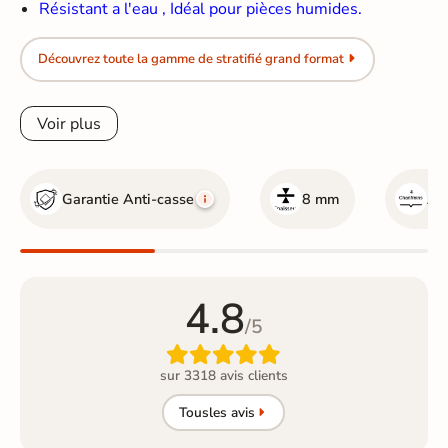
Résistant a l'eau , Idéal pour pièces humides.
Découvrez toute la gamme de stratifié grand format
Voir plus
Garantie Anti-casse
8 mm
Ave
4.8
/5

sur 3318 avis clients
Tous
les avis