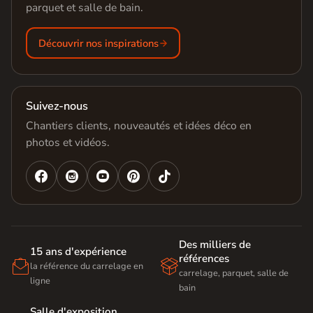
parquet et salle de bain.
Découvrir nos inspirations
Suivez-nous
Chantiers clients, nouveautés et idées déco en
photos et vidéos.




Des milliers de
15 ans d'expérience
références


la référence du carrelage en
carrelage, parquet, salle de
ligne
bain
Salle d'exposition