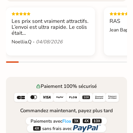
Les prix sont vraiment attractifs.
RAS
L’envoi est ultra rapide. Le colis
Jean Bapti
était...
Noellia.Q -
04/08/2026
Paiement 100% sécurisé






Commandez maintenant, payez plus tard



Paiements
avec
Floa


sans frais avec