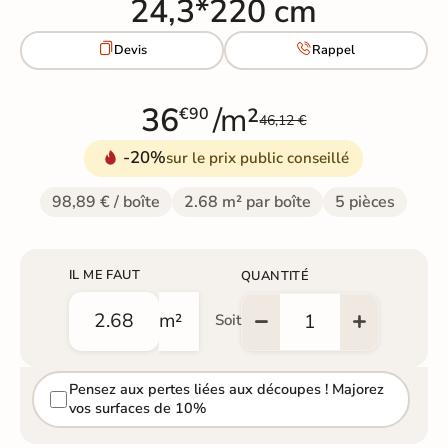
24,3*220 cm


Devis
Rappel
36
/m²
€90
46,12 €
-20%
sur le prix public conseillé
98,89 € / boîte
2.68 m² par boîte
5 pièces
IL ME FAUT
QUANTITÉ
m²
Soit
Pensez aux pertes liées aux découpes ! Majorez
vos surfaces de 10%