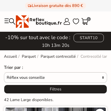
Livraison gratuite dès 890 €
0



-10% sur tout avec le code :
START10
10h 13m 18s
Accueil
Parquet
Parquet contrecollé
Contrecollé lame
Trier par :
Réflex vous conseille

Filtres
42 Lame Large disponibles.