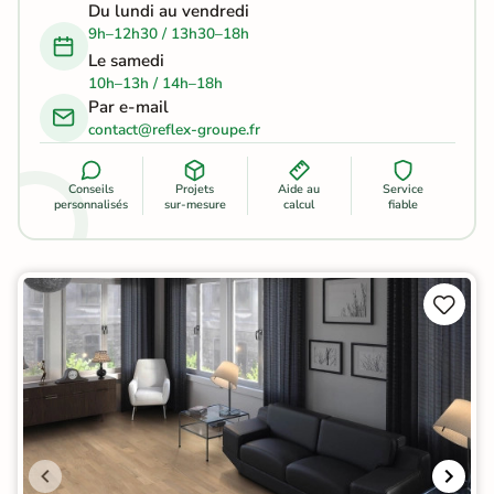
Du lundi au vendredi
9h–12h30 / 13h30–18h
Le samedi
10h–13h / 14h–18h
Par e-mail
contact@reflex-groupe.fr
Conseils
Projets
Aide au
Service
personnalisés
sur-mesure
calcul
fiable

