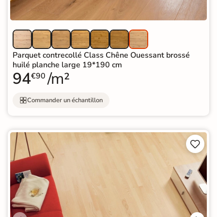
Parquet contrecollé Class Chêne Ouessant brossé
huilé planche large 19*190 cm
94
/m²
€90
Commander un échantillon

