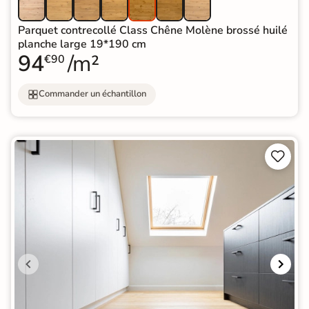
Parquet contrecollé Class Chêne Molène brossé huilé
planche large 19*190 cm
94
/m²
€90
Commander un échantillon

