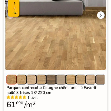
1
8
%
Parquet contrecollé Cologne chêne brossé Favorit
huilé 3 frises 18*220 cm
1 avis
61
/m²
€90