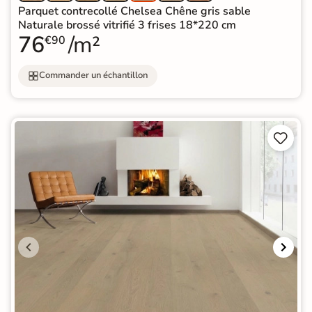
Parquet contrecollé Chelsea Chêne gris sable
Naturale brossé vitrifié 3 frises 18*220 cm
76
/m²
€90
Commander un échantillon

