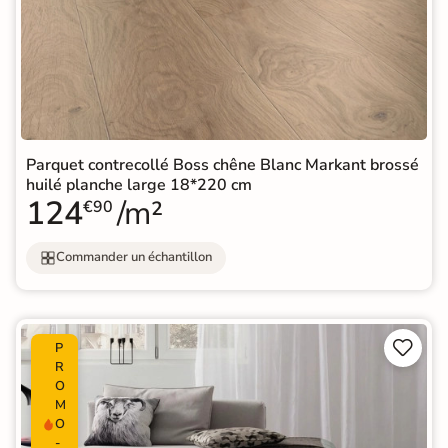
Parquet contrecollé Boss chêne Blanc Markant brossé
huilé planche large 18*220 cm
124
/m²
€90
Commander un échantillon


P
R
O
M
O
-