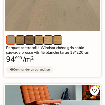
Parquet contrecollé Windsor chêne gris sable
sauvage brossé vitrifié planche large 18*220 cm
94
/m²
€90
Commander un échantillon

