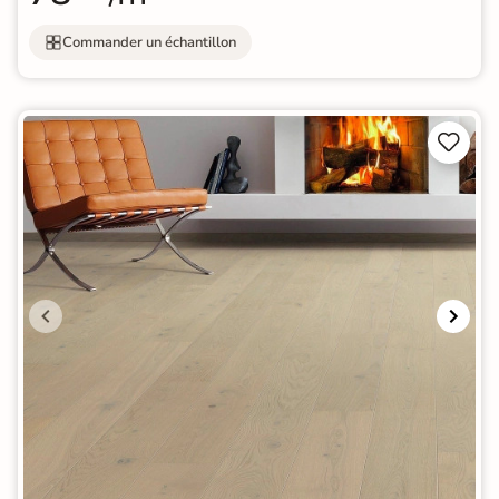
Commander un échantillon

