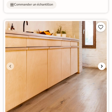
Commander un échantillon

