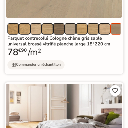
Parquet contrecollé Cologne chêne gris sable
universal brossé vitrifié planche large 18*220 cm
78
/m²
€90
Commander un échantillon

