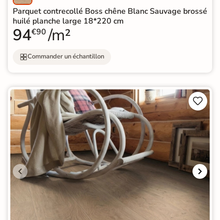
Parquet contrecollé Boss chêne Blanc Sauvage brossé
huilé planche large 18*220 cm
94
/m²
€90
Commander un échantillon

