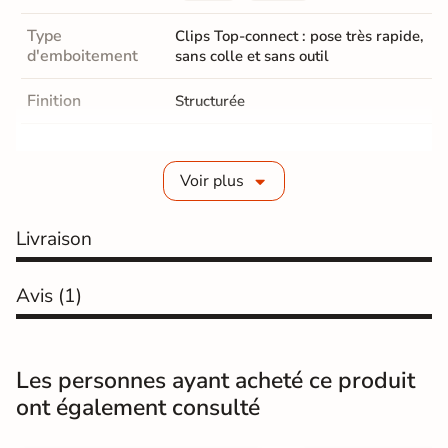
Type
Clips Top-connect : pose très rapide,
d'emboitement
sans colle et sans outil
Finition
Structurée
Epaisseur
8 mm
Voir plus
Parquet Chanfrein
Avec 4 chanfreins
Parquet Coloris
Livraison
Marron clair
Résistance
classe 33-AC5, indestructible
Avis
(1)
Salon / séjours
Cuisine
Hall / couloir
Chambre
Pièces de
Les personnes ayant acheté ce produit
destination
Salle de bains / WC
ont également consulté
Bureau / Commerce
Sol intérieur