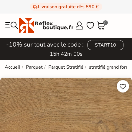
Livraison gratuite dès 890 €
0



-10% sur tout avec le code :
START10
15h 41m 59s
Accueil
Parquet
Parquet Stratifié
stratifié grand form

