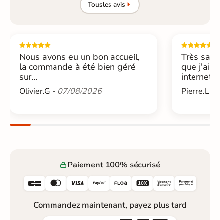
Tous
les avis
Nous avons eu un bon accueil,
Très sati
la commande à été bien géré
que j'ai 
sur...
internet....
Olivier.G -
07/08/2026
Pierre.L -
Paiement 100% sécurisé






Commandez maintenant, payez plus tard