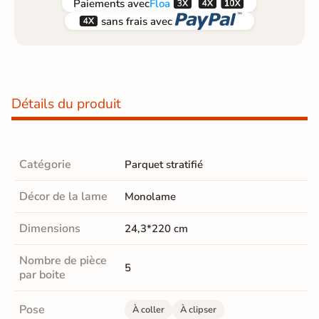



Paiements
avec
Floa


sans frais avec
Détails du produit
Catégorie
Parquet stratifié
Décor de la lame
Monolame
Dimensions
24,3*220 cm
Nombre de pièce
5
par boite
Pose
À coller
À clipser