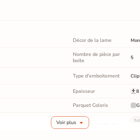
Décor de la lame
Mon
Nombre de pièce par
5
boite
Type d'emboitement
Clip
Epaisseur
8
Parquet Coloris
G
Sal
Voir plus
Pièces de destination
Sal