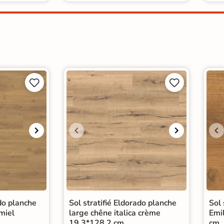




ado planche
Sol stratifié Eldorado planche
Sol 
miel
large chêne italica crème
Emi
19,3*128,2 cm
cm