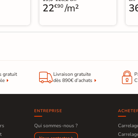
22
/m²
3
€90


s gratuit
Livraison gratuite
P
ale
dès 890€ d’achats
C
ENTREPRISE
ACHETE
rs
Qui sommes-nous ?
Carrelage
t
Carrelage