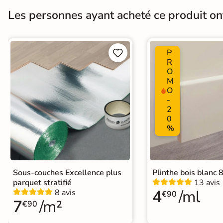
Carrelage extra fin
Pièce humides
Oui
Les personnes ayant acheté ce produit o
Voir tous les
Conditionnement
Boite
formats
P


Garantie
R
Garantie 20 ans pour un usage do
PAR FINITION
O
M
Carrelage poli /
O
-
semi-poli
Qualité de l'air
2
A+
0
Carrelage brillant
%
Échantillons gratuits
Normes
Certification CE
Sous-couches Excellence plus
Plinthe bois blanc
SIMULATEUR 3D
parquet stratifié
13 avis
Visualisez
4
/ml
8 avis
Origine
€90
Allemagne
7
/m²
avant
€90
Sol stratifié grand format
|
Sol stra