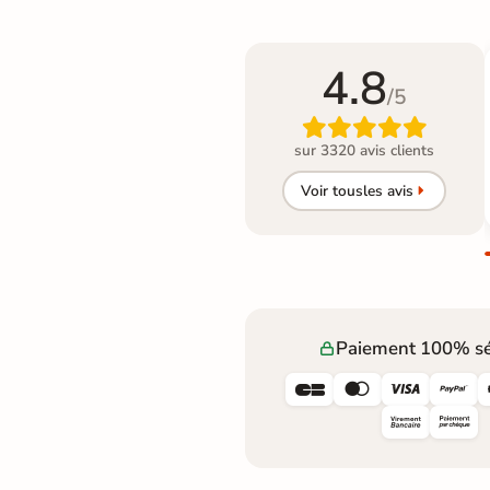
4.8
/5

sur 3320 avis clients
Voir tous
les avis
Paiement 100% sé



