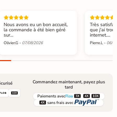
Nous avons eu un bon accueil,
Très satisfai
la commande à été bien géré
que j'ai trou
sur...
internet....
Olivier.G -
07/08/2026
Pierre.L -
06/08
Commandez maintenant, payez plus
curisé
tard





Paiements
avec
Floa


sans frais avec