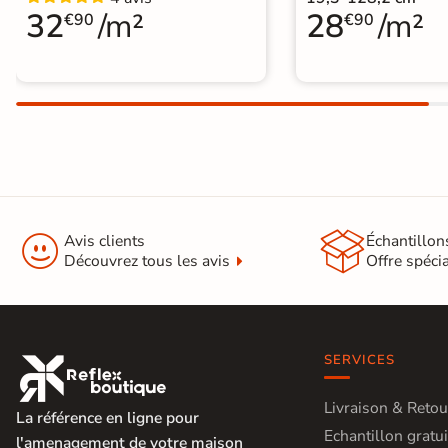
32
/m²
28
/m²
€90
€90


Avis clients
Échantillon
Découvrez tous les avis
Offre spéci
SERVICES

Livraison & Retou
La référence en ligne pour
Echantillon gratui
l'amenagement de votre maison