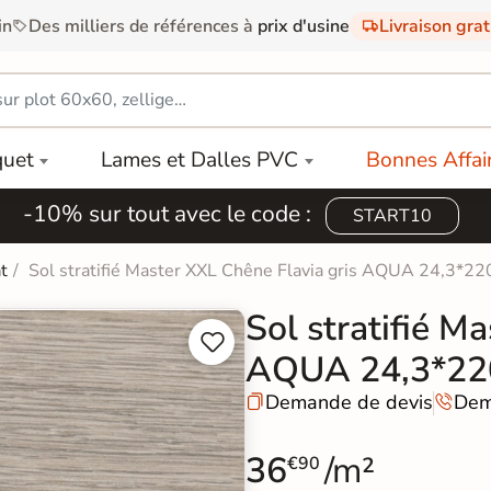
in
Des milliers de références à
prix d'usine
Livraison gra
quet
Lames et Dalles PVC
Bonnes Affai
-10% sur tout avec le code :
START10
at
Sol stratifié Master XXL Chêne Flavia gris AQUA 24,3*22
Sol stratifié M


AQUA 24,3*22
Demande de devis
Dem


36
/m²
€90