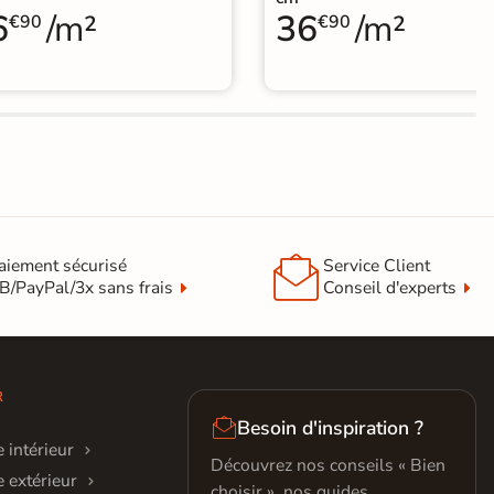
6
/m²
36
/m²
€90
€90

aiement sécurisé
Service Client
B/PayPal/3x sans frais
Conseil d'experts
R

Besoin d'inspiration ?
 intérieur
Découvrez nos conseils « Bien
 extérieur
choisir », nos guides