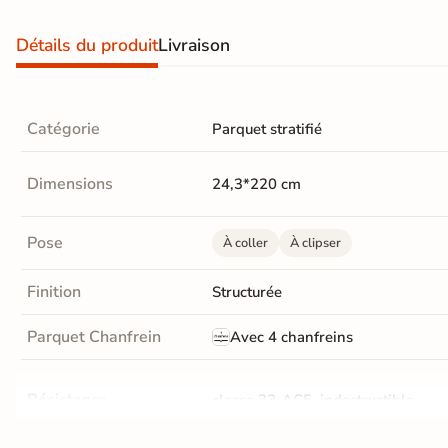
Terre
Détails du produit
Livraison
cuite &
tomette
Catégorie
Parquet stratifié
Parement
mural
Dimensions
24,3*220 cm
intérieur
Pose
À coller
À clipser
PAR FORME &
DIMENSION
Finition
Structurée
Carrelage
Parquet Chanfrein
Avec 4 chanfreins
hexagonal
Carrelage très
Résistance
classe 33-AC5, indestructible
grand format