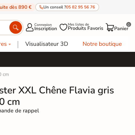
tuite dès 890 €
Un conseil ?
05 82 95 56 76
Mes listes de
Connexion
0




Produits Favoris
Inscription
Panier
res
Visualisateur 3D
Notre boutique
0 cm
aster XXL Chêne Flavia gris
0 cm
ande de rappel