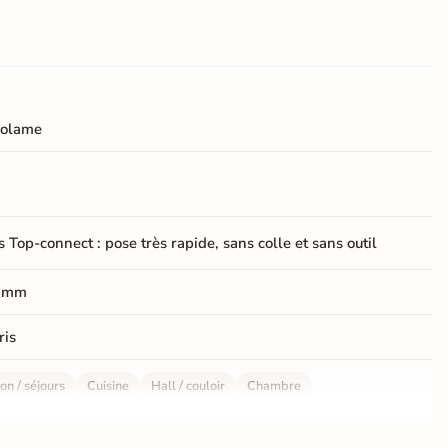
olame
s Top-connect : pose très rapide, sans colle et sans outil
 mm
ris
on / séjours
Cuisine
Hall / couloir
Chambre
le de bains / WC
Bureau / Commerce
Sol intérieur