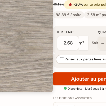
-20%
sur le prix pu
46,12 €
98,89 € / boîte
2.68 m² pa
IL ME FAUT
QUA
m²
Soit
Pensez aux pertes liées a
Ajouter au pan
Disponible - Livré sous 3 à 

LES FINITIONS ASSORTIES