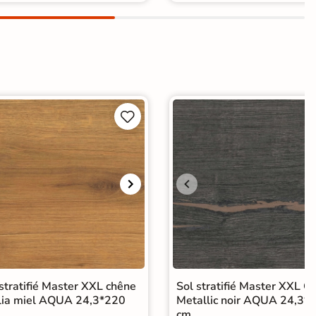


stratifié Master XXL chêne
Sol stratifié Master XXL C
lia miel AQUA 24,3*220
Metallic noir AQUA 24,3*
cm