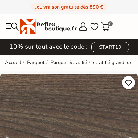
Livraison gratuite dès 890 €
0



-10% sur tout avec le code :
START10
Accueil
Parquet
Parquet Stratifié
stratifié grand form

