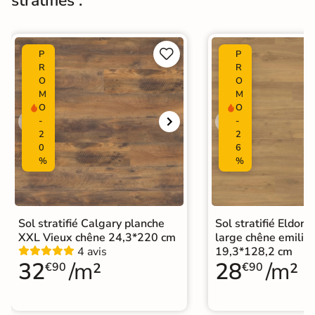
stratifiés :
Fabrication
corps est en HDF, et la couche de
parement en mélanine très
résistante pour un confort
d’utilisation.


P
P
R
R
O
O
Normes
Certification CE
M
M
O
O
Facile à entretenir : habituellement
-
-
nettoyés à sec avec un chiffon ou
2
2
Entretien
serpillère, les sols stratifiés peuvent
0
6
aussi être nettoyés à l’eau avec
%
%
produits de base neutres.
Origine
Allemagne
Sol stratifié Calgary planche
Sol stratifié Eldor
Format Simplifié
XXL Vieux chêne 24,3*220 cm
large chêne emilia 
25x220 cm
Parquet
4 avis
19,3*128,2 cm
32
/m²
28
/m²
€90
€90
Sol stratifié grand format
|
Sol stratifié salle de bain
|
Catégories
Sol stratifié bois naturel
|