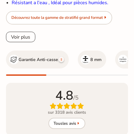
Résistant a l'eau , Idéal pour pièces humides.
Découvrez toute la gamme de stratifié grand format
Voir plus
Garantie Anti-casse
8 mm
Ave
4.8
/5

sur 3318 avis clients
Tous
les avis