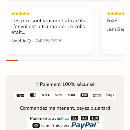
Les prix sont vraiment attractifs.
RAS
L’envoi est ultra rapide. Le colis
Jean Bapti
était...
Noellia.Q -
04/08/2026
Paiement 100% sécurisé






Commandez maintenant, payez plus tard



Paiements
avec
Floa


sans frais avec