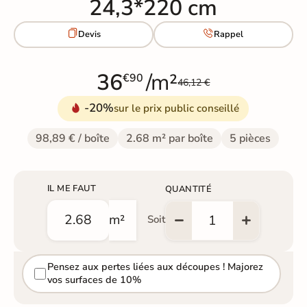
24,3*220 cm


Devis
Rappel
36
/m²
€90
46,12 €
-20%
sur le prix public conseillé
98,89 € / boîte
2.68 m² par boîte
5 pièces
IL ME FAUT
QUANTITÉ
m²
Soit
Pensez aux pertes liées aux découpes ! Majorez
vos surfaces de 10%