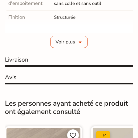
d'emboitement
sans colle et sans outil
Finition
Structurée
Epaisseur
8 mm
Voir plus
Parquet Chanfrein
Avec 4 chanfreins
Parquet Coloris
Livraison
Marron foncé
Résistance
classe 33-AC5, indestructible
Avis
Salon / séjours
Cuisine
Hall / couloir
Chambre
Pièces de
Les personnes ayant acheté ce produit
destination
Salle de bains / WC
ont également consulté
Bureau / Commerce
Sol intérieur
Pièce humides
Oui


P