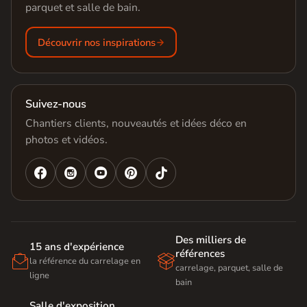
parquet et salle de bain.
Découvrir nos inspirations
Suivez-nous
Chantiers clients, nouveautés et idées déco en
photos et vidéos.




Des milliers de
15 ans d'expérience
références


la référence du carrelage en
carrelage, parquet, salle de
ligne
bain
Salle d'exposition