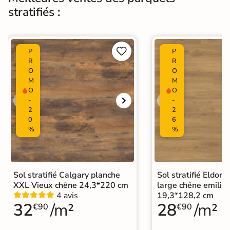
résistante pour un confort
stratifiés :
d’utilisation.
Normes
Certification CE


P
P
Facile à entretenir : habituellement
R
R
nettoyés à sec avec un chiffon ou
O
O
Entretien
serpillère, les sols stratifiés peuvent
M
M
aussi être nettoyés à l’eau avec
O
O
produits de base neutres.
-
-
2
2
0
6
Origine
Allemagne
%
%
Format Simplifié
20x130 cm
Parquet
Sol stratifié Calgary planche
Sol stratifié Eldor
Sol stratifié Lame Standard
|
XXL Vieux chêne 24,3*220 cm
large chêne emilia 
Catégories
Sol stratifié bois naturel
|
4 avis
19,3*128,2 cm
Sol stratifié bois foncé
32
/m²
28
/m²
€90
€90