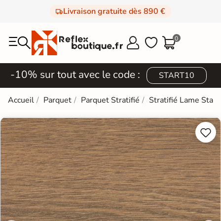
Livraison gratuite dès 890 €
0



-10% sur tout avec le code :
START10
Accueil
Parquet
Parquet Stratifié
Stratifié Lame Stan

