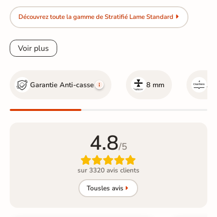
Découvrez toute la gamme de Stratifié Lame Standard
Voir plus
Garantie Anti-casse
8 mm
Ave
4.8
/5

sur 3320 avis clients
Tous
les avis