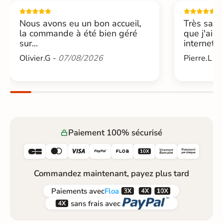
Nous avons eu un bon accueil,
Très sati
la commande à été bien géré
que j'ai 
sur...
internet....
Olivier.G -
07/08/2026
Pierre.L -
Paiement 100% sécurisé






Commandez maintenant, payez plus tard



Paiements
avec
Floa


sans frais avec