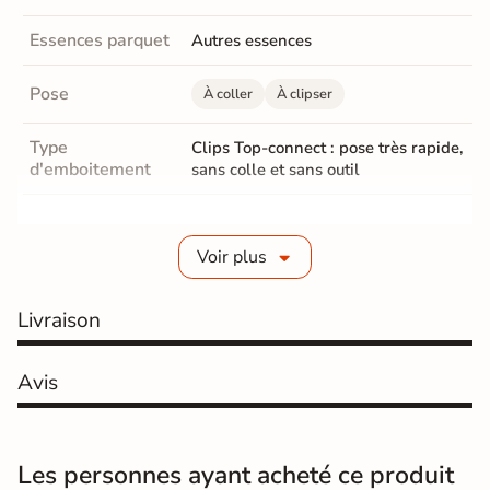
Essences parquet
Autres essences
Pose
À coller
À clipser
Type
Clips Top-connect : pose très rapide,
d'emboitement
sans colle et sans outil
Finition
lisse
Voir plus
Epaisseur
13,5 mm
Couche d'usure
Livraison
3,5 mm
Parquet Chanfrein
Sans
Avis
Traitement réalisé
Vitrifié Mate
en Usine
Les personnes ayant acheté ce produit
Parquet Coloris
Marron clair