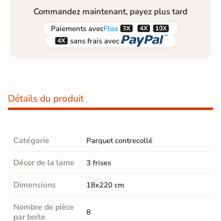
Commandez maintenant, payez plus tard



Paiements
avec
Floa


sans frais avec
Détails du produit
Catégorie
Parquet contrecollé
Décor de la lame
3 frises
Dimensions
18x220 cm
Nombre de pièce
8
par boite