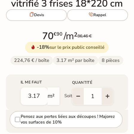
vitrifié 3 frises 18*220 cm


Devis
Rappel
70
/m²
€90
86,46 €
-18%
sur le prix public conseillé
224,76 € / boîte
3.17 m² par boîte
8 pièces
IL ME FAUT
QUANTITÉ
m²
Soit
Pensez aux pertes liées aux découpes ! Majorez
vos surfaces de 10%