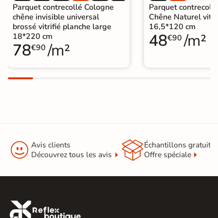
avec produits de base neutres.
Parquet contrecollé Cologne
Parquet contrecollé
chêne invisible universal
Chêne Naturel vitri
Origine
Allemagne
brossé vitrifié planche large
16,5*120 cm
48
/m²
18*220 cm
€90
78
/m²
Parquet contrecollé lame large
|
€90
Catégories
Parquet contrecollé autres essences
|
Parquet contrecollé vitrifié


Avis clients
Échantillons gratuit
Découvrez tous les avis
Offre spéciale
