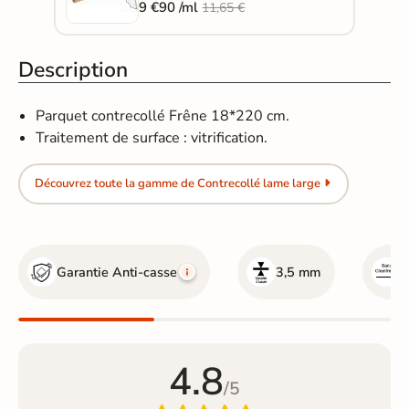
9 €90 /ml
11,65 €
Description
Parquet contrecollé Frêne 18*220 cm.
Traitement de surface : vitrification.
Découvrez toute la gamme de Contrecollé lame large
Garantie Anti-casse
3,5 mm
S
4.8
/5