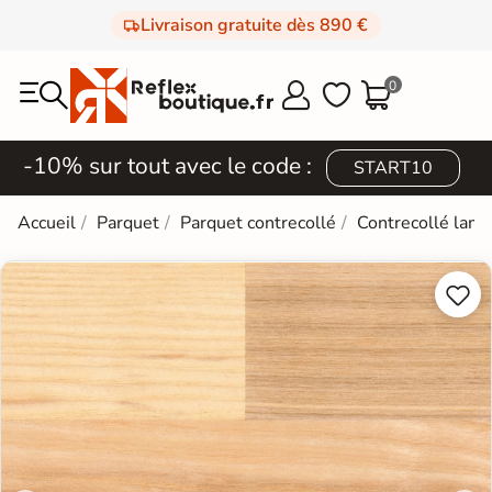
Livraison gratuite dès 890 €
0



-10% sur tout avec le code :
START10
Accueil
Parquet
Parquet contrecollé
Contrecollé lame

