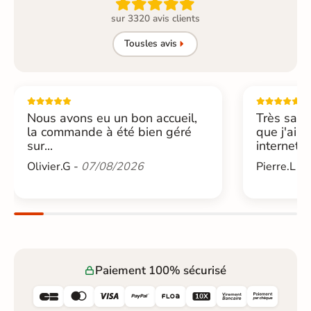

sur 3320 avis clients
Tous
les avis
Nous avons eu un bon accueil,
Très sati
la commande à été bien géré
que j'ai 
sur...
internet....
Olivier.G -
07/08/2026
Pierre.L -
Paiement 100% sécurisé





