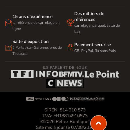
Des milliers de
15 ans d'expérience
références


la référence du carrelage en
carrelage, parquet, salle de
ligne
bain
Salle d'exposition
Paiement sécurisé


à Portet-sur-Garonne, près de
CB, PayPal, 3x sans frais
Toulouse
ILS PARLENT DE NOUS









SIREN: 814 910 873
TVA: FR18814910873
©2026 Réflex Boutique
®
Site mis à jour le 07/08/2026