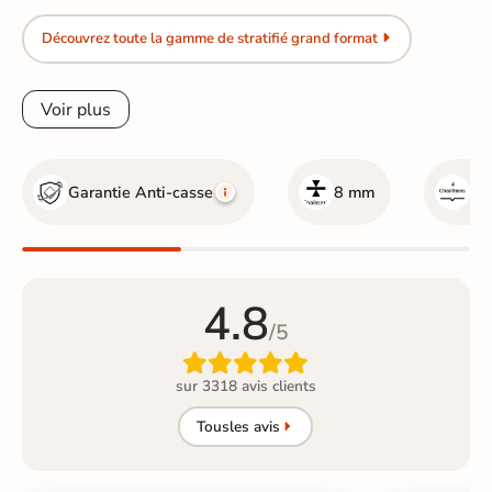
Découvrez toute la gamme de stratifié grand format
Voir plus
Garantie Anti-casse
8 mm
Av
4.8
/5

sur 3318 avis clients
Tous
les avis