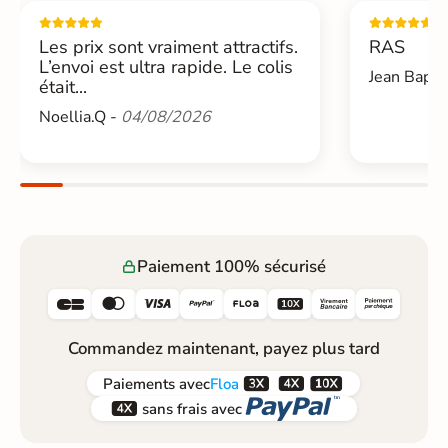
Les prix sont vraiment attractifs.
RAS
L’envoi est ultra rapide. Le colis
Jean Bapti
était...
Noellia.Q -
04/08/2026
Paiement 100% sécurisé






Commandez maintenant, payez plus tard



Paiements
avec
Floa


sans frais avec