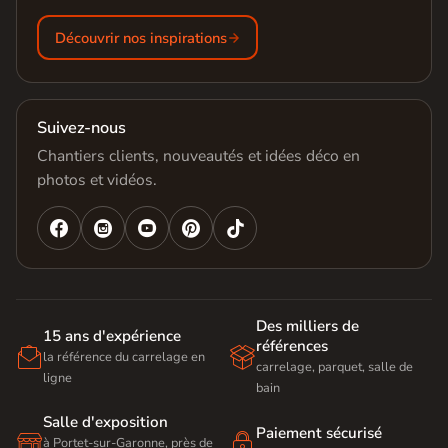
Découvrir nos inspirations
Suivez-nous
Chantiers clients, nouveautés et idées déco en
photos et vidéos.




Des milliers de
15 ans d'expérience
références


la référence du carrelage en
carrelage, parquet, salle de
ligne
bain
Salle d'exposition
Paiement sécurisé


à Portet-sur-Garonne, près de