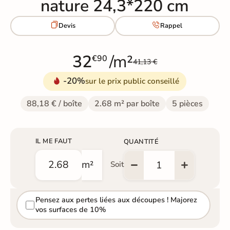
nature 24,3*220 cm


Devis
Rappel
32
/m²
€90
41,13 €
-20%
sur le prix public conseillé
88,18 € / boîte
2.68 m² par boîte
5 pièces
IL ME FAUT
QUANTITÉ
m²
Soit
Pensez aux pertes liées aux découpes ! Majorez
vos surfaces de 10%