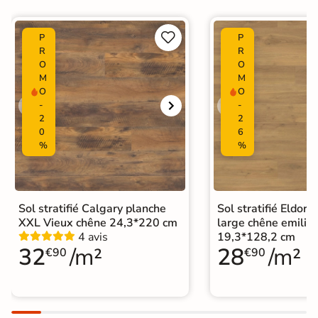
résistante pour un confort
d’utilisation.


P
P
Normes
Certification CE
R
R
O
O
M
M
Facile à entretenir : habituellement
O
O
nettoyés à sec avec un chiffon ou
-
-
Entretien
serpillère, les sols stratifiés peuvent
2
2
aussi être nettoyés à l’eau avec
0
6
produits de base neutres.
%
%
Origine
Allemagne
Format Simplifié
Sol stratifié Calgary planche
Sol stratifié Eldor
25x220 cm
Parquet
XXL Vieux chêne 24,3*220 cm
large chêne emilia 
4 avis
19,3*128,2 cm
Catégories
Sol stratifié grand format
32
/m²
28
/m²
€90
€90