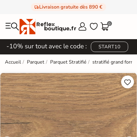
Livraison gratuite dès 890 €
0



-10% sur tout avec le code :
START10
Accueil
Parquet
Parquet Stratifié
stratifié grand form

