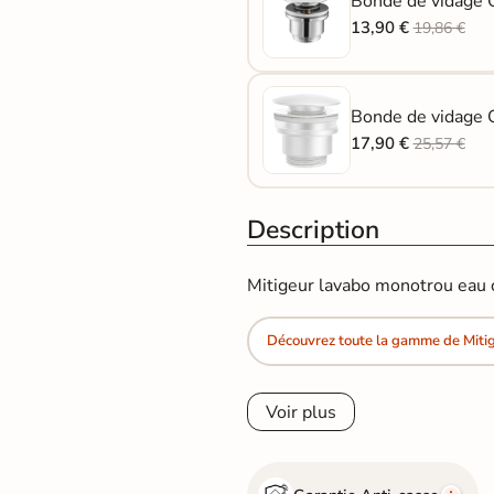
Bonde de vidage 
13,90 €
19,86 €
Bonde de vidage Q
17,90 €
25,57 €
Description
Mitigeur lavabo monotrou eau c
Découvrez toute la gamme de Miti
Voir plus