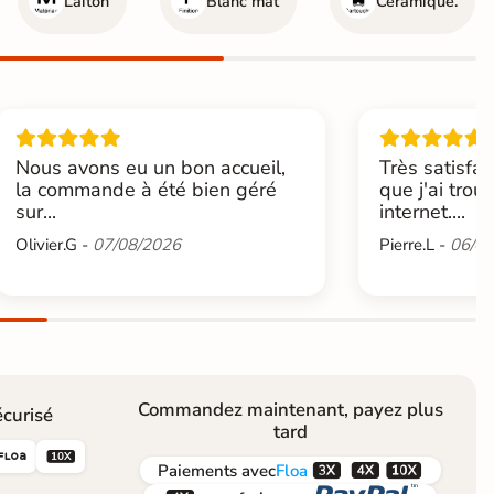
Laiton
Blanc mat
Céramique.
Nous avons eu un bon accueil,
Très satisfai
la commande à été bien géré
que j'ai trou
sur...
internet....
Olivier.G -
07/08/2026
Pierre.L -
06/08
Commandez maintenant, payez plus
curisé
tard





Paiements
avec
Floa