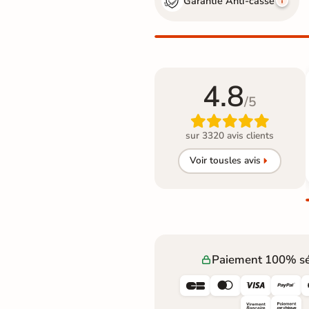
Garantie Anti-casse
4.8
/5

sur 3320 avis clients
Voir tous
les avis
Paiement 100% sé



