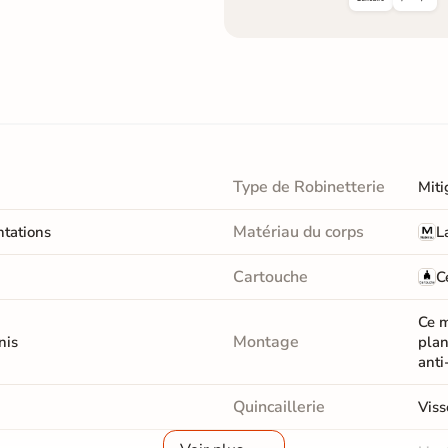
Type de Robinetterie
Miti
Matériau du corps
ntations
L
Cartouche
C
Ce m
Montage
nis
plan
anti
Quincaillerie
Viss