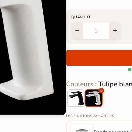
QUANTITÉ

Couleurs :
Tulipe bla
LES FINITIONS ASSORTIES