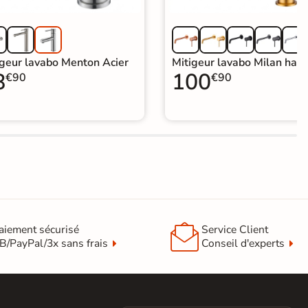
igeur lavabo Menton Acier
Mitigeur lavabo Milan haut
8
100
€90
€90

aiement sécurisé
Service Client
B/PayPal/3x sans frais
Conseil d'experts