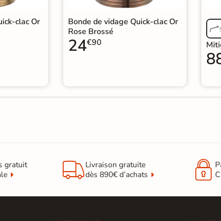
ick-clac Or
Bonde de vidage Quick-clac Or
Rose Brossé
24
€90
Mit
8


s gratuit
Livraison gratuite
P
ale
dès 890€ d’achats
C