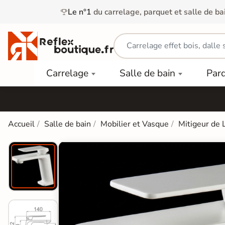
Le n°1
du carrelage, parquet et salle de ba
Carrelage
Mobilier
Parquet
Carrelage
Salle de bain
Par
Intérieur
et
Stratifié
squ'à
50%
Vasque
Carrelage
Parquet
PAR
Extérieur
Contrecollé
TYPE
Douche
relages
Accueil
Salle de bain
Mobilier et Vasque
Mitigeur de 
Dalle
Lames
aïences
Terrasse
Baignoires
PAR
PVC
Sur Plot
et Balnéos
squ'à
COULEUR
40%
Carrelage
Dalles
WC
Salle de
Stratifié
PVC
Bain
Bois
Carrelage
quets
Lames
Colle &
Salle de
ols
clair
Finition
Bain
tifiés