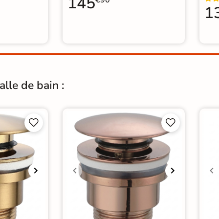
145
€90
1
lle de bain :



