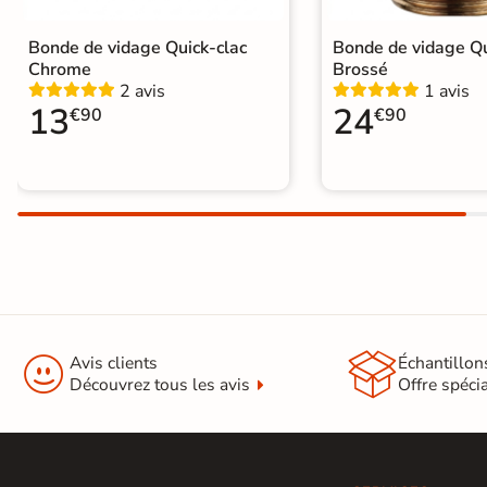
Bonde de vidage Quick-clac
Bonde de vidage Qu
Chrome
Brossé
2 avis
1 avis
13
24
€90
€90


Avis clients
Échantillon
Découvrez tous les avis
Offre spéci