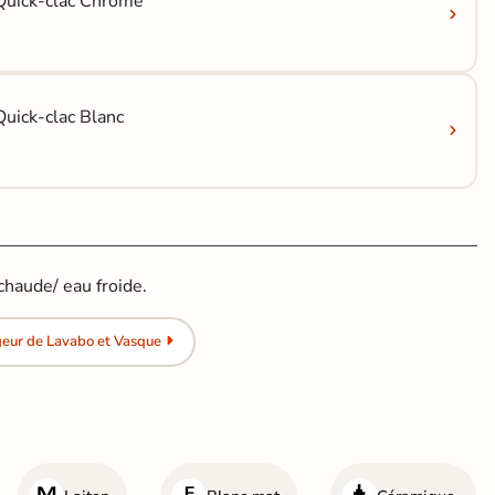
Quick-clac Chrome
uick-clac Blanc
haude/ eau froide.
geur de Lavabo et Vasque