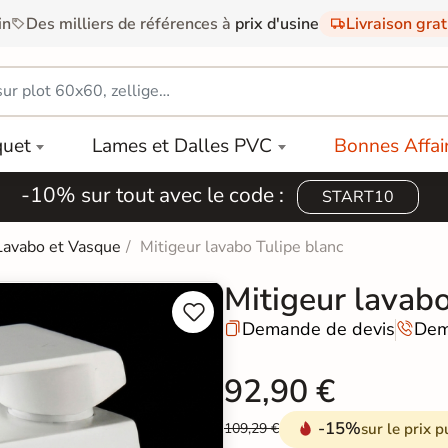
in
Des milliers de références à
prix d'usine
Livraison gra
quet
Lames et Dalles PVC
Bonnes Affai
-10% sur tout avec le code :
START10
Lavabo et Vasque
Mitigeur lavabo Tulipe blanc
Mitigeur lavabo


Demande de devis
Dem


92,90 €
-15%
sur le prix p
109,29 €