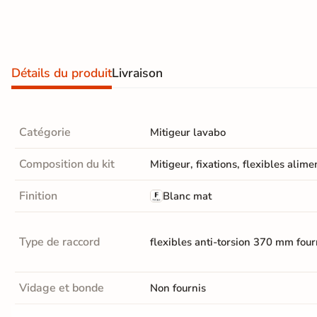
Terre
cuite &
tomette
Détails du produit
Livraison
Parement
mural
Catégorie
Mitigeur lavabo
intérieur
Composition du kit
Mitigeur, fixations, flexibles alime
PAR FORME &
DIMENSION
Finition
Blanc mat
Carrelage
Type de raccord
flexibles anti-torsion 370 mm four
hexagonal
Carrelage très
Vidage et bonde
Non fournis
grand format