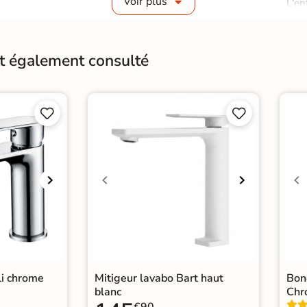
Voir plus
L'en
déte
Entretien
d'ac
calc
nt également consulté
néce
Origine
Esp




li chrome
Mitigeur lavabo Bart haut
Bon
blanc
Chr