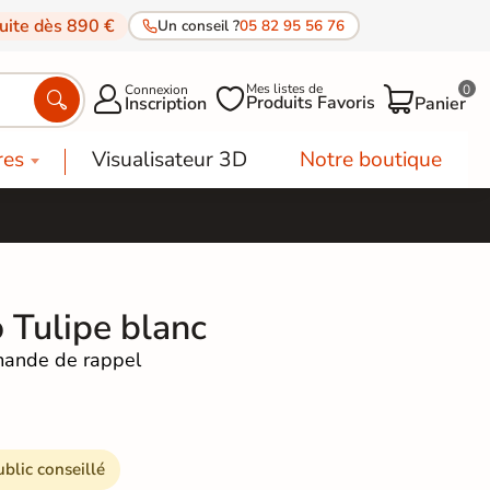
tuite dès 890 €
Un conseil ?
05 82 95 56 76
Mes listes de
Connexion
0




Produits Favoris
Inscription
Panier
res
Visualisateur 3D
Notre boutique
 Tulipe blanc
ande de rappel
ublic conseillé