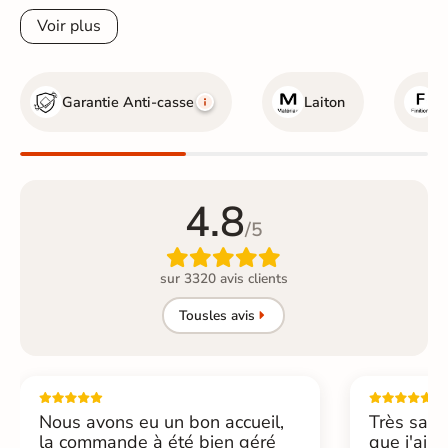
Voir plus
Garantie Anti-casse
Laiton
N
4.8
/5

sur 3320 avis clients
Tous
les avis
Nous avons eu un bon accueil,
Très sati
la commande à été bien géré
que j'ai 