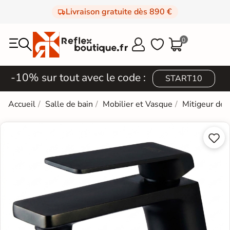
Livraison gratuite dès 890 €
0



-10% sur tout avec le code :
START10
Accueil
Salle de bain
Mobilier et Vasque
Mitigeur de 

