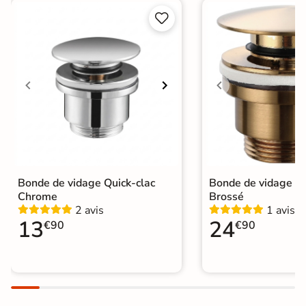


Bonde de vidage Quick-clac
Bonde de vidage Qu
Chrome
Brossé
2 avis
1 avis
13
24
€90
€90