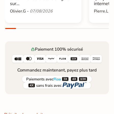
sur...
internet....
Olivier.G -
07/08/2026
Pierre.L -
Paiement 100% sécurisé






Commandez maintenant, payez plus tard



Paiements
avec
Floa


sans frais avec