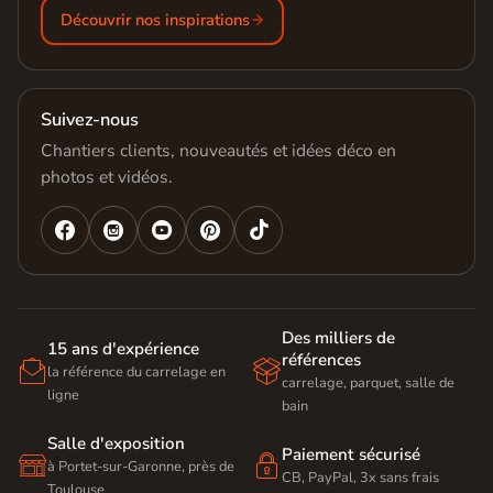
Découvrir nos inspirations
Suivez-nous
Chantiers clients, nouveautés et idées déco en
photos et vidéos.




Des milliers de
15 ans d'expérience
références


la référence du carrelage en
carrelage, parquet, salle de
ligne
bain
Salle d'exposition
Paiement sécurisé


à Portet-sur-Garonne, près de
CB, PayPal, 3x sans frais
Toulouse