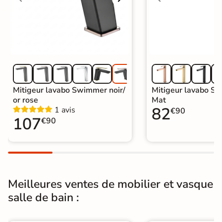
Garantie
5 ans
Origine
Espagne
Catégories
Mitigeur de Lavabo et Vasque
Mitigeur lavabo Swimmer noir/
Mitigeur lavabo Sy
or rose
Mat
82
1 avis
€90
107
€90
Meilleures ventes de mobilier et vasque
salle de bain :