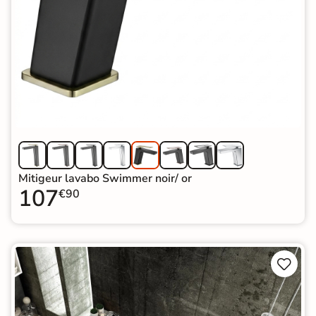
Mitigeur lavabo Swimmer noir/ or
107
€90

