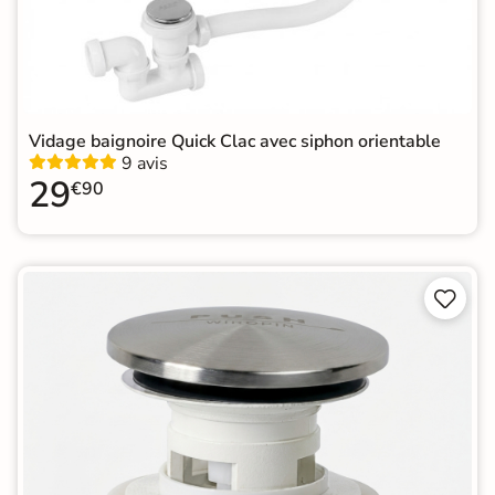
Vidage baignoire Quick Clac avec siphon orientable
9 avis
29
€90

