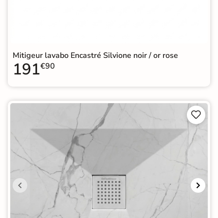
Mitigeur lavabo Encastré Silvione noir / or rose
191
€90

