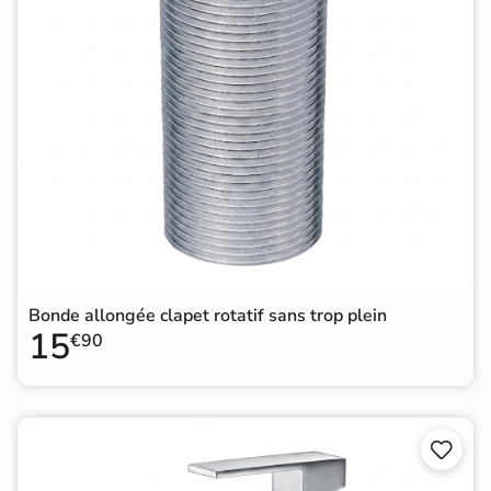
Bonde allongée clapet rotatif sans trop plein
15
€90

