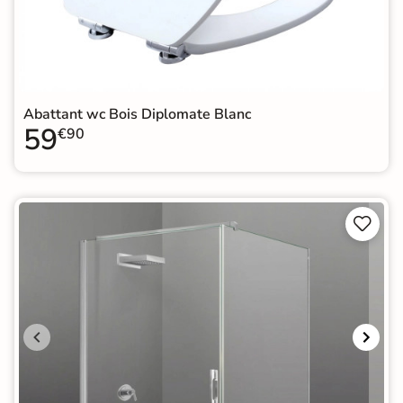
Abattant wc Bois Diplomate Blanc
59
€90

