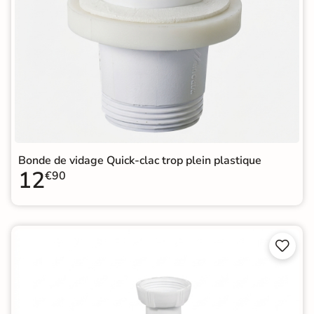
Bonde de vidage Quick-clac trop plein plastique
12
€90

