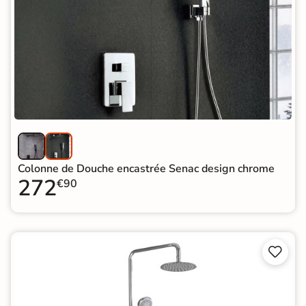
Colonne de Douche encastrée Senac design chrome
272
€90

