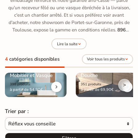
emballage renforcé et notre garantie anti-casse — parce
qu'un receveur fêlé ou une vasque ébréchée à la livraison,
c'est un chantier arrêté. Et si vous préférez voir avant
d'acheter, notre showroom de Portet-sur-Garonne, près de
Toulouse, expose la gamme en conditions réelles.
896
produits
disponibles dans cette sélection.
Lire la suite
4
catégories disponibles
Voir tous les produits
Mobilier et Vasque
Douche
>
398 produits
351 produits
à partir de 54,90€
à partir de 69,90€
Trier par :
Réflex vous conseille
