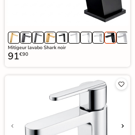
Mitigeur lavabo Shark noir
91
€90

