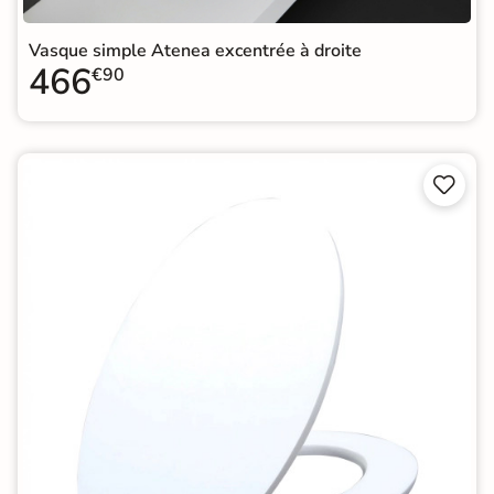
Vasque simple Atenea excentrée à droite
466
€90

