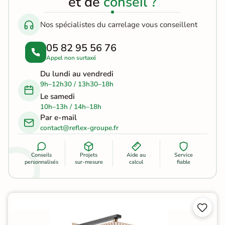
et de
conseil ?
Nos spécialistes du carrelage vous conseillent
05 82 95 56 76
Appel non surtaxé
Du lundi au vendredi
9h–12h30 / 13h30–18h
Le samedi
10h–13h / 14h–18h
Par e-mail
contact@reflex-groupe.fr
Conseils
Projets
Aide au
Service
personnalisés
sur-mesure
calcul
fiable

