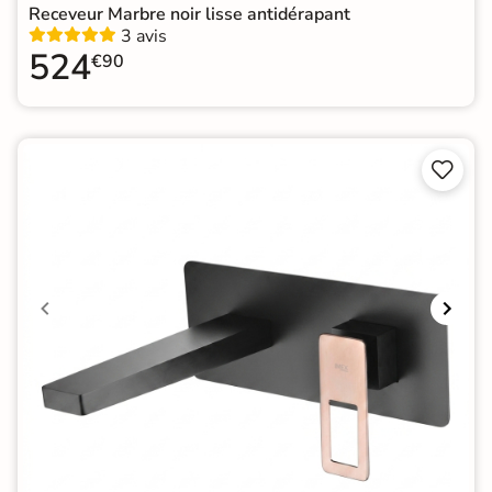
Receveur Marbre noir lisse antidérapant
3 avis
524
€90

