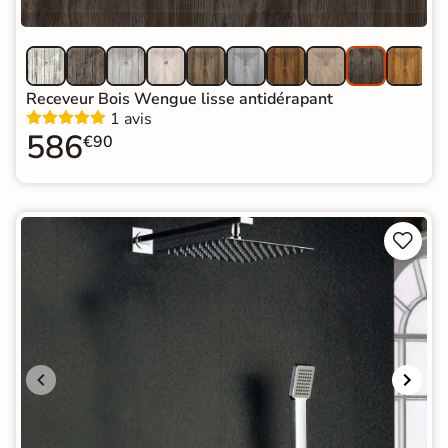
Receveur Bois Wengue lisse antidérapant
1 avis
586
€90

