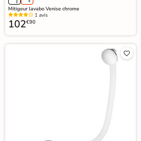
Mitigeur lavabo Venise chrome
1 avis
102
€90

