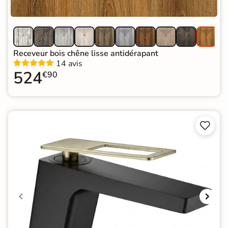
Receveur bois chêne lisse antidérapant
14 avis
524
€90

