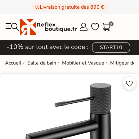
Livraison gratuite dès 890 €
0



-10% sur tout avec le code :
START10
Accueil
Salle de bain
Mobilier et Vasque
Mitigeur de 

