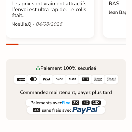
Les prix sont vraiment attractifs.
RAS
L’envoi est ultra rapide. Le colis
Jean Bapti
était...
Noellia.Q -
04/08/2026
Paiement 100% sécurisé






Commandez maintenant, payez plus tard



Paiements
avec
Floa


sans frais avec