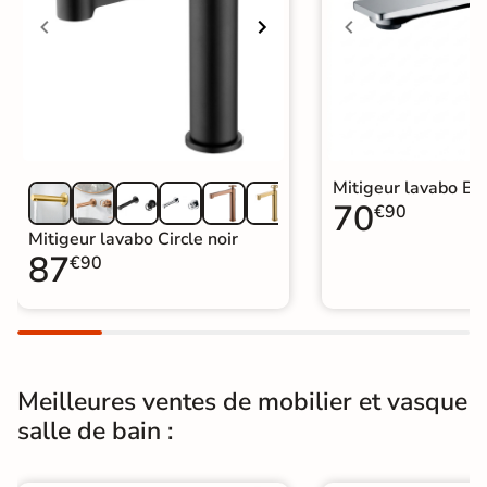
nécessaire.
Garantie
5 ans
Origine
Espagne
Catégories
Mitigeur de Lavabo et Vasque
Mitigeur lavabo Ba
70
€90
Mitigeur lavabo Circle noir
87
€90
Meilleures ventes de mobilier et vasque
salle de bain :