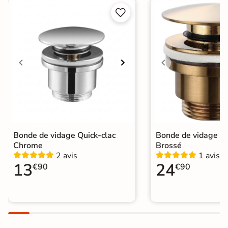


Bonde de vidage Quick-clac
Bonde de vidage Qu
Chrome
Brossé
2 avis
1 avis
13
24
€90
€90