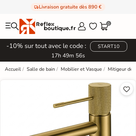
Livraison gratuite dès 890 €
0



-10% sur tout avec le code :
START10
17h 49m 55s
Accueil
Salle de bain
Mobilier et Vasque
Mitigeur de 

