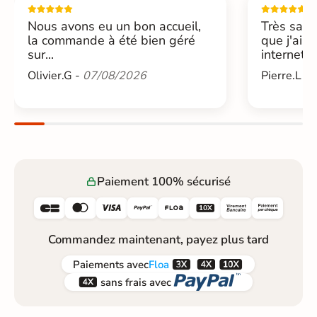
Nous avons eu un bon accueil,
Très sati
la commande à été bien géré
que j'ai 
sur...
internet....
Olivier.G -
07/08/2026
Pierre.L -
Paiement 100% sécurisé






Commandez maintenant, payez plus tard



Paiements
avec
Floa


sans frais avec