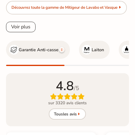
Découvrez toute la gamme de Mitigeur de Lavabo et Vasque
Voir plus
Garantie Anti-casse
Laiton
C
4.8
/5

sur 3320 avis clients
Tous
les avis