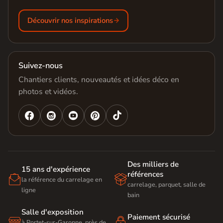
Découvrir nos inspirations
Suivez-nous
Chantiers clients, nouveautés et idées déco en
photos et vidéos.




Des milliers de
15 ans d'expérience
références


la référence du carrelage en
carrelage, parquet, salle de
ligne
bain
Salle d'exposition
Paiement sécurisé


à Portet-sur-Garonne, près de