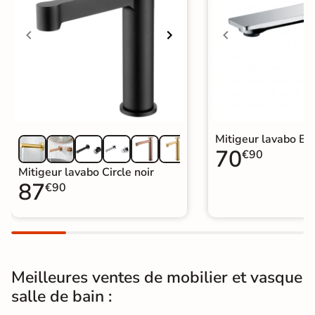
à base de vinaigre blanc est
nécessaire.
Garantie
5 ans
Origine
Espagne
Catégories
Mitigeur de Lavabo et Vasque
Mitigeur lavabo Ba
70
€90
Mitigeur lavabo Circle noir
87
€90
Meilleures ventes de mobilier et vasque
salle de bain :