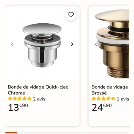


Bonde de vidage Quick-clac
Bonde de vidage Qu
Chrome
Brossé
2 avis
1 avis
13
24
€90
€90