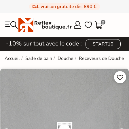
Livraison gratuite dès 890 €
0



-10% sur tout avec le code :
START10
Accueil
Salle de bain
Douche
Receveurs de Douche

