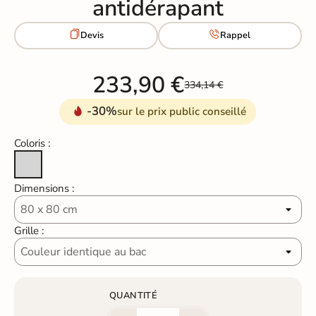
antidérapant


Devis
Rappel
233,90 €
334,14 €
-30%
sur le prix public conseillé
Coloris :
Gris ral 7035
Dimensions :
Grille :
QUANTITÉ