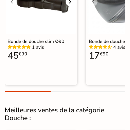
Bonde centrale ou latérale
évacuation
Grille évacuation
Grille Inox Fournie
Bonde de vidage
Fournie
Bonde de douche slim Ø90
Bonde de douche 
Diametre de la
1 avis
4 avis
Ø 90 mm
bonde
45
17
€90
€90
Pieds
Non fournis
Normes
CE, NF
Sur mesure
Oui, sur demande
Garantie
2 ans
Meilleures ventes de la catégorie
Origine
Espagne
Douche :
Catégories
Receveurs de Douche