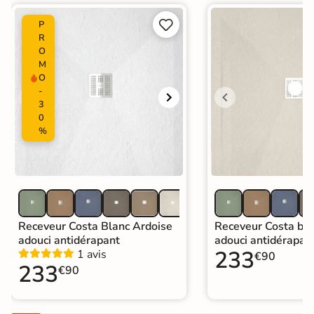


P
R
O
M
O
-
3
0
%
Receveur Costa Blanc Ardoise
Receveur Costa bei
adouci antidérapant
adouci antidérapan
233
1 avis
€90
233
€90