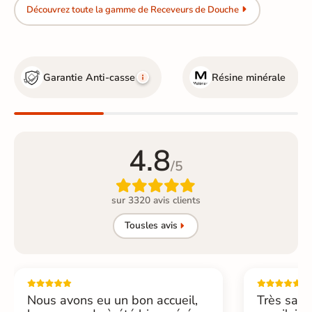
Découvrez toute la gamme de Receveurs de Douche
Garantie Anti-casse
Résine minérale
4.8
/5

sur 3320 avis clients
Tous
les avis
Nous avons eu un bon accueil,
Très sati