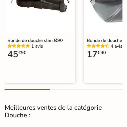
Bonde centrale ou latérale
évacuation
Grille évacuation
Grille Inox Fournie
Bonde de vidage
Fournie
Bonde de douche slim Ø90
Bonde de douche 
Diametre de la
1 avis
4 avis
Ø 90 mm
bonde
45
17
€90
€90
Pieds
Non fournis
Normes
CE, NF
Sur mesure
Oui, sur demande
Garantie
2 ans
Meilleures ventes de la catégorie
Origine
Espagne
Douche :
Catégories
Receveurs de Douche