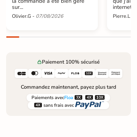
la commande à été bien géré
que j'ai 
sur...
internet....
Olivier.G -
07/08/2026
Pierre.L -
Paiement 100% sécurisé






Commandez maintenant, payez plus tard



Paiements
avec
Floa


sans frais avec