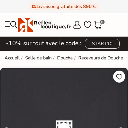
Livraison gratuite dès 890 €
0



-10% sur tout avec le code :
START10
Accueil
Salle de bain
Douche
Receveurs de Douche

