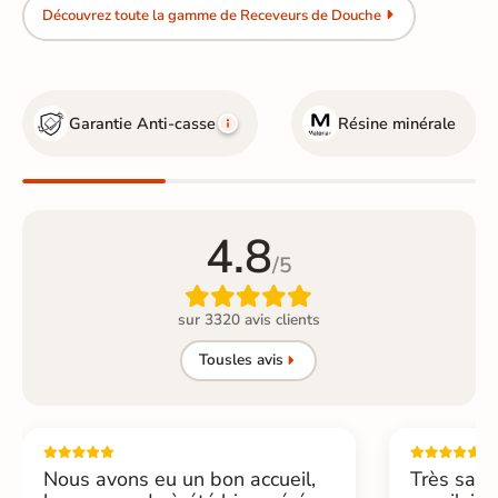
Découvrez toute la gamme de Receveurs de Douche
Garantie Anti-casse
Résine minérale
4.8
/5

sur 3320 avis clients
Tous
les avis
Nous avons eu un bon accueil,
Très sati