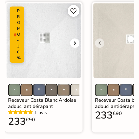


P
R
O
M
O
-
3
0
%
Receveur Costa Blanc Ardoise
Receveur Costa bei
adouci antidérapant
adouci antidérapan
233
1 avis
€90
233
€90