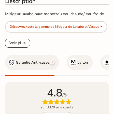
Description
Mitigeur lavabo haut monotrou eau chaude/ eau froide.
Découvrez toute la gamme de Mitigeur de Lavabo et Vasque
Voir plus
Garantie Anti-casse
Laiton
C
4.8
/5

sur 3320 avis clients