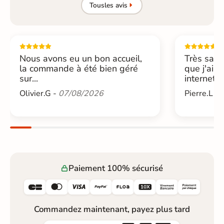
Tous
les avis
Nous avons eu un bon accueil,
Très sati
la commande à été bien géré
que j'ai 
sur...
internet....
Olivier.G -
07/08/2026
Pierre.L -
Paiement 100% sécurisé






Commandez maintenant, payez plus tard