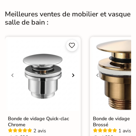
Meilleures ventes de mobilier et vasque
salle de bain :


Bonde de vidage Quick-clac
Bonde de vidage Qu
Chrome
Brossé
2 avis
1 avis