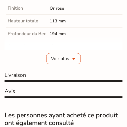
Finition
Or rose
Hauteur totale
113 mm
Profondeur du Bec
194 mm
Cartouche
Céramique.
Voir plus
Boite
Non fournie
d'encastrement
Livraison
flexibles anti-torsion 370 mm
Type de raccord
fournis
Avis
Ce mitigeur encastré est destiné à
être posé directement au mur. Le
Montage
raccord à l'eau se fait à l'aide des
flexibles anti-torsion 370 mm
Les personnes ayant acheté ce produit
fournis.
ont également consulté