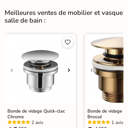
Meilleures ventes de mobilier et vasque
salle de bain :


Bonde de vidage Quick-clac
Bonde de vidage Qu
Chrome
Brossé
2 avis
1 avis