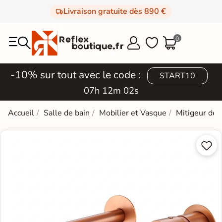
Livraison gratuite dès 890 €
0



-10% sur tout avec le code :
START10
07h 12m 01s
Accueil
Salle de bain
Mobilier et Vasque
Mitigeur de 

