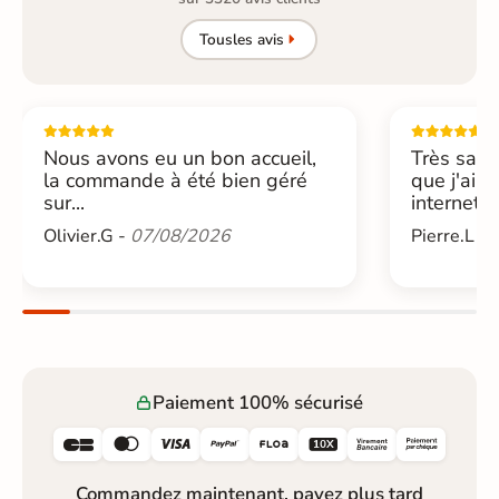
Tous
les avis
Nous avons eu un bon accueil,
Très sati
la commande à été bien géré
que j'ai 
sur...
internet....
Olivier.G -
07/08/2026
Pierre.L -
Paiement 100% sécurisé






Commandez maintenant, payez plus tard