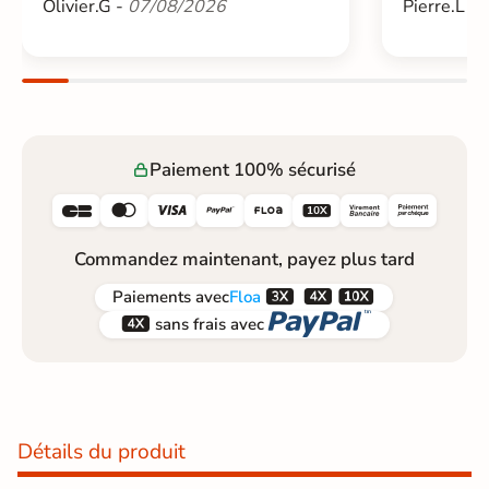
Olivier.G -
07/08/2026
Pierre.L -
Paiement 100% sécurisé






Commandez maintenant, payez plus tard



Paiements
avec
Floa


sans frais avec
Détails du produit