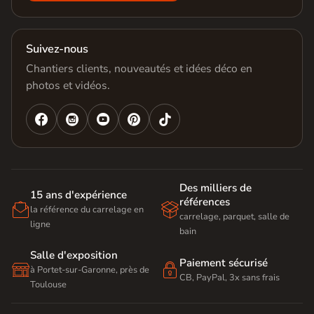
Suivez-nous
Chantiers clients, nouveautés et idées déco en
photos et vidéos.




Des milliers de
15 ans d'expérience
références


la référence du carrelage en
carrelage, parquet, salle de
ligne
bain
Salle d'exposition
Paiement sécurisé


à Portet-sur-Garonne, près de
CB, PayPal, 3x sans frais
Toulouse