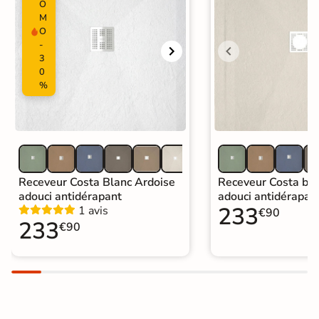
Garantie
5 ans
O
M
O
Origine
Espagne
-
3
Catégories
Mitigeur et Colonne de Douche
0
%
Receveur Costa Blanc Ardoise
Receveur Costa bei
adouci antidérapant
adouci antidérapan
233
1 avis
€90
233
€90