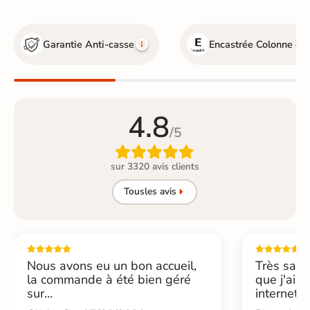
Garantie Anti-casse
Encastrée
Colonne de
4.8
/5

sur 3320 avis clients
Tous
les avis
Nous avons eu un bon accueil,
Très sati
la commande à été bien géré
que j'ai 
sur...
internet....