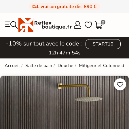
Livraison gratuite dès 890 €
0



-10% sur tout avec le code :
START10
12h 47m 53s
Accueil
Salle de bain
Douche
Mitigeur et Colonne de

