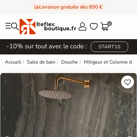
Livraison gratuite dès 890 €
0



-10% sur tout avec le code :
START10
Accueil
Salle de bain
Douche
Mitigeur et Colonne de

