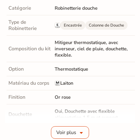
Catégorie
Robinetterie douche
Type de
Encastrée
Colonne de Douche
Robinetterie
Mitigeur thermostatique, avec
Composition du kit
inverseur, ciel de pluie, douchette,
flexible.
Option
Thermostatique
Matériau du corps
Laiton
Finition
Or rose
Oui, Douchette avec flexible
Douchette
alimentation 1,5 m et support.
Fabrication
Voir plus
Abs
Douchette