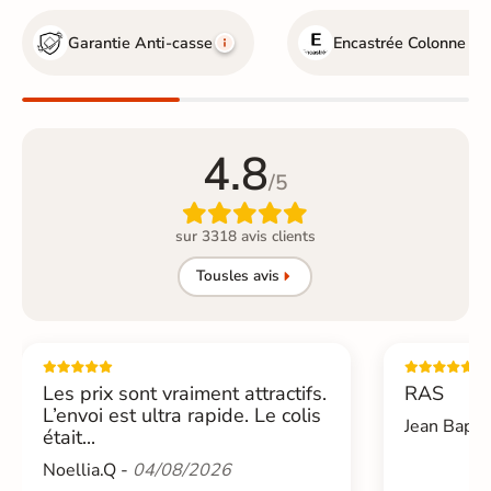
Garantie Anti-casse
Encastrée
Colonne de
4.8
/5

sur 3318 avis clients
Tous
les avis
Les prix sont vraiment attractifs.
RAS
L’envoi est ultra rapide. Le colis
Jean Bapti
était...
Noellia.Q -
04/08/2026