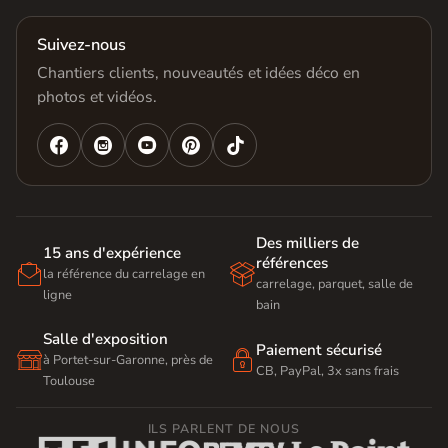
Suivez-nous
Chantiers clients, nouveautés et idées déco en
photos et vidéos.




Des milliers de
15 ans d'expérience
références


la référence du carrelage en
carrelage, parquet, salle de
ligne
bain
Salle d'exposition
Paiement sécurisé


à Portet-sur-Garonne, près de
CB, PayPal, 3x sans frais
Toulouse
ILS PARLENT DE NOUS