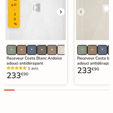
M
O
Origine
Espagne
-
3
Catégories
Mitigeur et Colonne de Douche
0
%
Receveur Costa Blanc Ardoise
Receveur Costa bei
adouci antidérapant
adouci antidérapan
233
1 avis
€90
233
€90