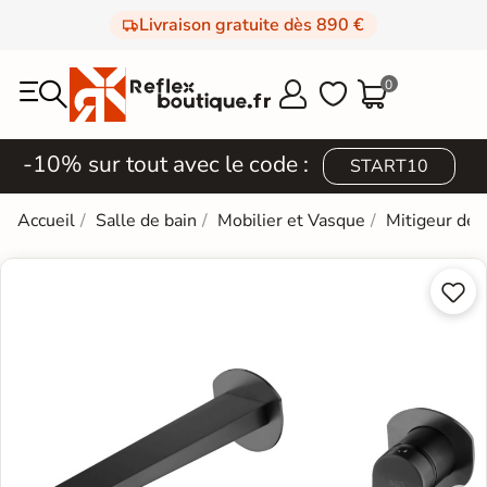
Livraison gratuite dès 890 €
0



-10% sur tout avec le code :
START10
Accueil
Salle de bain
Mobilier et Vasque
Mitigeur de 

