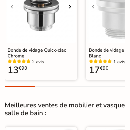
L'entretien se fait avec un chiffon
humide, avec ou sans détergent.
Attention à ne pas utiliser les
éponges avec laine d'acier pouvant
Entretien
rayer la robinetterie. Si votre eau est
trop calcaire, un nettoyage mensuel
à base de vinaigre blanc est
nécessaire.
Bonde de vidage Quick-clac
Bonde de vidage Qu
Chrome
Blanc
Garantie
5 ans
2 avis
1 avis
13
17
€90
€90
Origine
Espagne
Catégories
Mitigeur de Lavabo et Vasque
Meilleures ventes de mobilier et vasque
salle de bain :