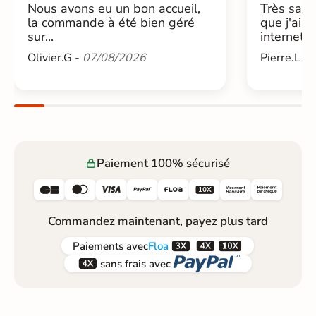
Nous avons eu un bon accueil,
Très sati
la commande à été bien géré
que j'ai 
sur...
internet....
Olivier.G -
07/08/2026
Pierre.L -
Paiement 100% sécurisé






Commandez maintenant, payez plus tard



Paiements
avec
Floa


sans frais avec