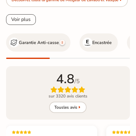
Découvrez toute la gamme de Mitigeur de Lavabo et Vasque
Voir plus
Garantie Anti-casse
Encastrée
4.8
/5

sur 3320 avis clients
Tous
les avis