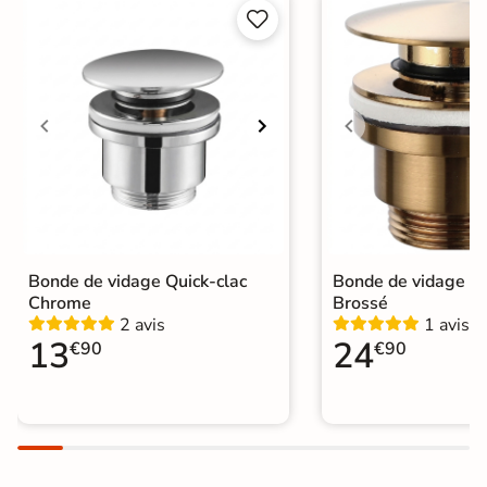


Bonde de vidage Quick-clac
Bonde de vidage Qu
Chrome
Brossé
2 avis
1 avis
13
24
€90
€90