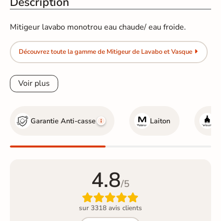
Description
Mitigeur lavabo monotrou eau chaude/ eau froide.
Découvrez toute la gamme de Mitigeur de Lavabo et Vasque
Voir plus
Garantie Anti-casse
Laiton
C
4.8
/5

sur 3318 avis clients