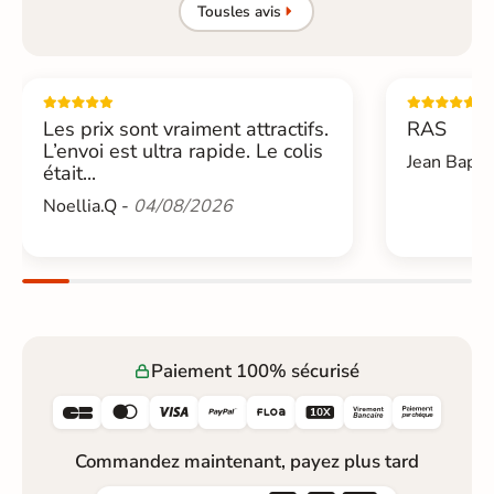
Tous
les avis
Les prix sont vraiment attractifs.
RAS
L’envoi est ultra rapide. Le colis
Jean Bapti
était...
Noellia.Q -
04/08/2026
Paiement 100% sécurisé






Commandez maintenant, payez plus tard