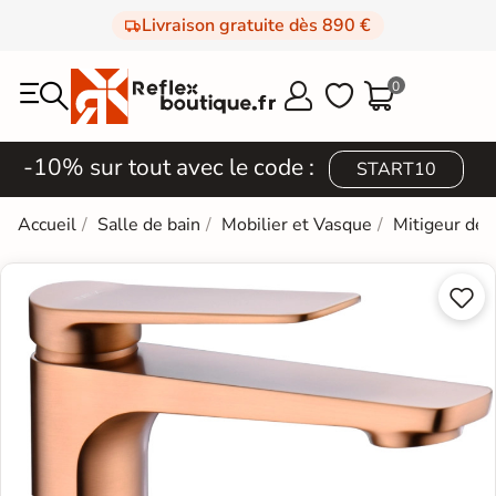
Livraison gratuite dès 890 €
0



-10% sur tout avec le code :
START10
Accueil
Salle de bain
Mobilier et Vasque
Mitigeur de 

