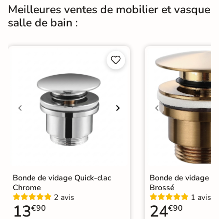
Meilleures ventes de mobilier et vasque
salle de bain :


Bonde de vidage Quick-clac
Bonde de vidage Qu
Chrome
Brossé
2 avis
1 avis
13
24
€90
€90