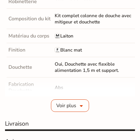
Robinetterie
Kit complet colonne de douche avec
Composition du kit
mitigeur et douchette
Matériau du corps
Laiton
Finition
Blanc mat
Oui, Douchette avec flexible
Douchette
alimentation 1,5 m et support.
Fabrication
Abs
Douchette
Position Ciel de
Voir plus
Réglable en hauteur
pluie
Livraison
Dimensions ciel
20 cm
de pluie