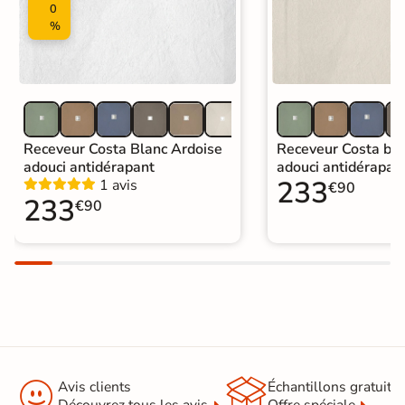
0
%
Receveur Costa Blanc Ardoise
Receveur Costa bei
adouci antidérapant
adouci antidérapan
233
1 avis
€90
233
€90


Avis clients
Échantillons gratuit