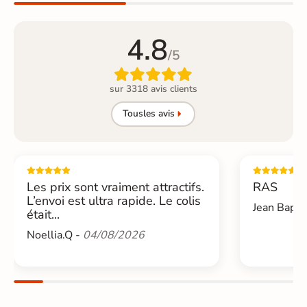
4.8
/5

sur 3318 avis clients
Tous
les avis
Les prix sont vraiment attractifs.
RAS
L’envoi est ultra rapide. Le colis
Jean Bapti
était...
Noellia.Q -
04/08/2026