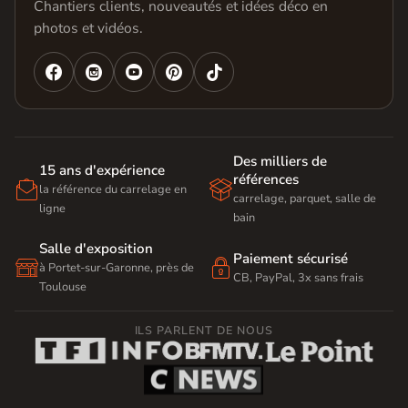
Chantiers clients, nouveautés et idées déco en
photos et vidéos.




Des milliers de
15 ans d'expérience
références


la référence du carrelage en
carrelage, parquet, salle de
ligne
bain
Salle d'exposition
Paiement sécurisé


à Portet-sur-Garonne, près de
CB, PayPal, 3x sans frais
Toulouse
ILS PARLENT DE NOUS