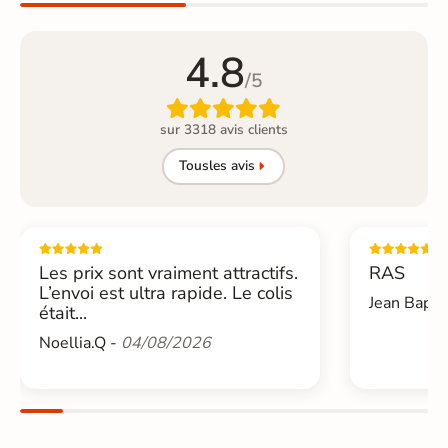
4.8
/5

sur 3318 avis clients
Tous
les avis
Les prix sont vraiment attractifs.
RAS
L’envoi est ultra rapide. Le colis
Jean Bapti
était...
Noellia.Q -
04/08/2026