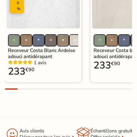
0
%
Receveur Costa Blanc Ardoise
Receveur Costa bei
adouci antidérapant
adouci antidérapan
233
1 avis
€90
233
€90


Avis clients
Échantillons gratuit