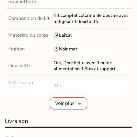
Robinetterie
Kit complet colonne de douche avec
Composition du kit
mitigeur et douchette
Matériau du corps
Laiton
Finition
Noir mat
Oui, Douchette avec flexible
Douchette
alimentation 1,5 m et support.
Fabrication
Abs
Douchette
Position Ciel de
Voir plus
Réglable en hauteur
pluie
Livraison
Dimensions ciel
20 cm
de pluie