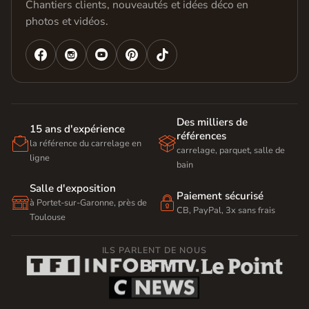
Chantiers clients, nouveautés et idées déco en
photos et vidéos.




Des milliers de
15 ans d'expérience
références


la référence du carrelage en
carrelage, parquet, salle de
ligne
bain
Salle d'exposition
Paiement sécurisé


à Portet-sur-Garonne, près de
CB, PayPal, 3x sans frais
Toulouse
ILS PARLENT DE NOUS