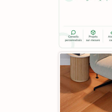
Terre
cuite &
tomette
Parement
Conseils
Projets
Ai
personnalisés
sur-mesure
ca
mural
intérieur
PAR FORME &
DIMENSION
Carrelage
hexagonal
Carrelage très
grand format