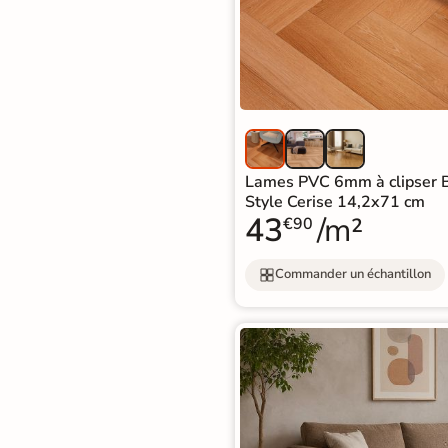
Carrelage extra fin
Voir tous les
formats
PAR FINITION
Carrelage poli /
Lames PVC 6mm à clipser 
Style Cerise 14,2x71 cm
semi-poli
43
/m²
€90
Carrelage brillant
Commander un échantillon
Échantillons gratuits
BON PLAN