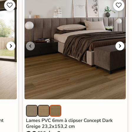




ht
Lames PVC 6mm à clipser Concept Dark
Greige 23,2x153,2 cm