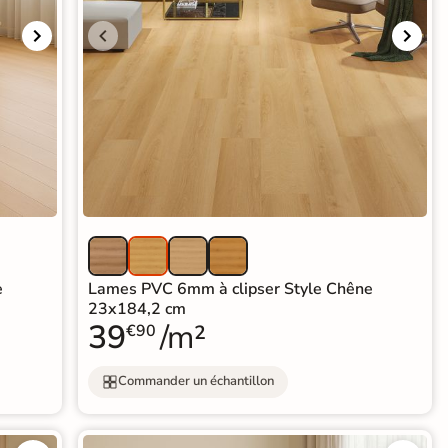
e
Lames PVC 6mm à clipser Style Chêne
23x184,2 cm
39
/m²
€90
Commander un échantillon