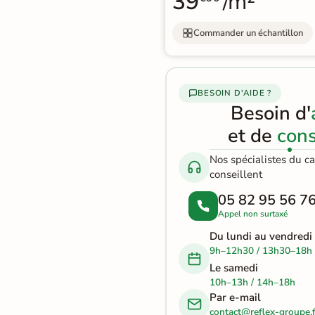
39
/m²
effet
Par e-mail
contact@reflex-groupe.fr
pierre
Commander un échantillon
naturelle
Conseils
Projets
Aide
Service
personnalisés
sur-
au
fiable
Carrelage
mesure
calcul
BESOIN D'AIDE ?
effet
Besoin d'
béton
et de
cons
Carrelage
Nos spécialistes du c
conseillent
effet
05 82 95 56 7
métal
Appel non surtaxé
Carrelage
Du lundi au vendredi
9h–12h30 / 13h30–18h
moderne
Le samedi
10h–13h / 14h–18h
Carrelage
Par e-mail
effet
contact@reflex-groupe.f