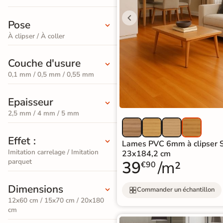
PVC
Stratifié
Par
bâton
Pose
Pièces
squ'à
Bois
30%
Meuble
rompu
À clipser / À coller
naturel
Par
vasque
Format
Couche d'usure
Stratifié
ments de
Meuble de
PAR
Par
e de Bains
0,1 mm / 0,5 mm / 0,55 mm
Bois
COULEUR
Coloris
rangement
gris
Sol
Epaisseur
squ'à
Promos &
50%
Vasque et
Destockage
2,5 mm / 4 mm / 5 mm
PVC
Stratifié
lavabo
Clair
Bois
Effet :
 en
Mitigeur de
Lames PVC 6mm à clipser S
PAR
foncé
tockage
Sol
Imitation carrelage / Imitation
23x184,2 cm
lavabo et
parquet
39
/m²
EFFET
€90
PVC
PAR
vasque
Carreaux
Gris
FORMAT
Dimensions
Commander un échantillon
de
Miroir
12x60 cm / 15x70 cm / 20x180
Stratifié
Sol
cm
ciment
Eclairage
Lame