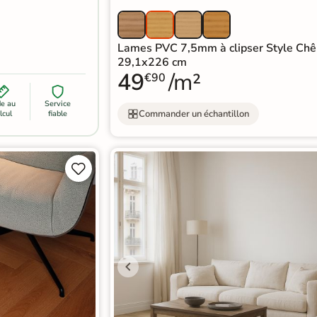
Lames PVC 7,5mm à clipser Style Ch
29,1x226 cm
49
/m²
€90
de au
Service
Commander un échantillon
lcul
fiable

