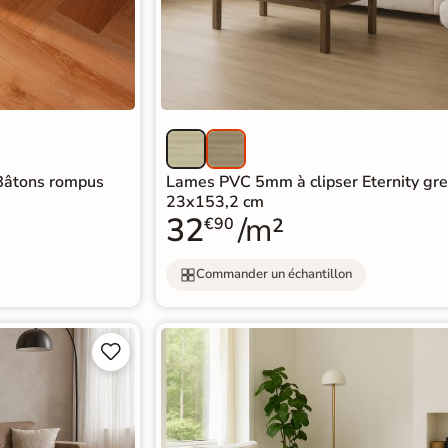
Bâtons rompus
Lames PVC 5mm à clipser Eternity gre
23x153,2 cm
32
/m²
€90
Commander un échantillon

