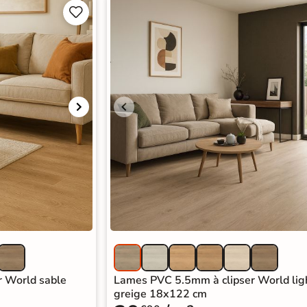


 World sable
Lames PVC 5.5mm à clipser World lig
greige 18x122 cm