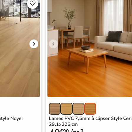


tyle Noyer
Lames PVC 7,5mm à clipser Style Cer
29,1x226 cm
€90