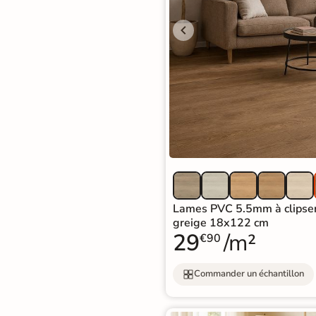
Livraison
OFFERTE
En France
métropolitaine
à partir de
890€
d'achat
En savoir
plus
Lames PVC 5.5mm à clipse
greige 18x122 cm
29
/m²
€90
Commander un échantillon