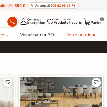
tuite dès 890 €
Un conseil ?
05 82 95 56 76
Mes listes de
Connexion
0




Produits Favoris
Inscription
Panier
res
Visualisateur 3D
Notre boutique



