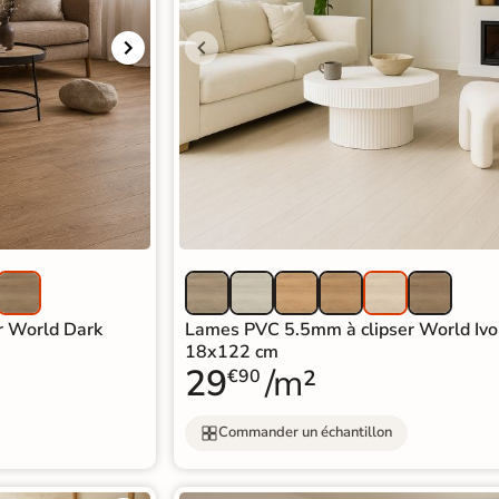
r World Dark
Lames PVC 5.5mm à clipser World Ivo
18x122 cm
29
/m²
€90
Commander un échantillon