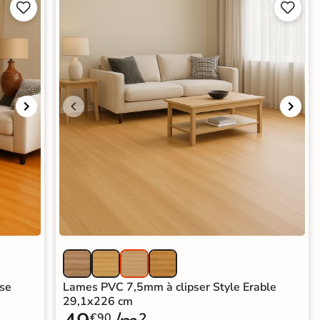




ise
Lames PVC 7,5mm à clipser Style Erable
29,1x226 cm
€90