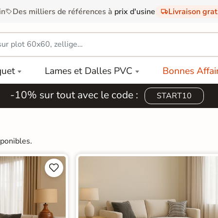
in
Des milliers de références à
prix d'usine
Livraison gra
quet
Lames et Dalles PVC
Bonnes Affai
-10% sur tout avec le code :
START10
ponibles.

