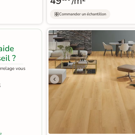
49
/m²
Commander un échantillon
aide
eil ?
arrelage vous
6
r