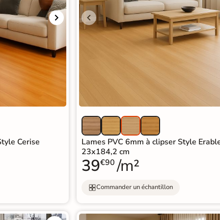
tyle Cerise
Lames PVC 6mm à clipser Style Erabl
23x184,2 cm
39
/m²
€90
Commander un échantillon