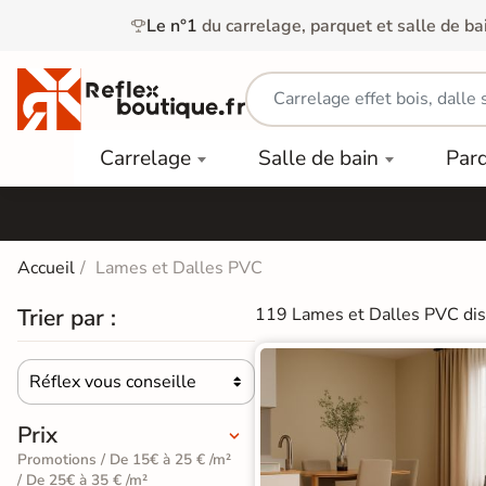
Le n°1
du carrelage, parquet et salle de ba
Carrelage
Mobilier
Parquet
Carrelage
Salle de bain
Par
Intérieur
et
Stratifié
squ'à
50%
Vasque
Carrelage
Parquet
PAR
Extérieur
Contrecollé
TYPE
Douche
relages
Accueil
Lames et Dalles PVC
Dalle
Lames
aïences
Terrasse
Baignoires
Trier par :
119 Lames et Dalles PVC dis
PAR
PVC
Sur Plot
et Balnéos
squ'à
COULEUR
40%
Carrelage
Dalles
WC
Réflex vous conseille
Salle de

Stratifié
PVC
Bain
Bois
Carrelage
quets
Prix
Lames
Colle &
Salle de
ols
clair
Promotions / De 15€ à 25 € /m²
Finition
Bain
/ De 25€ à 35 € /m²
tifiés