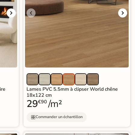
ire
Lames PVC 5.5mm à clipser World chêne
18x122 cm
29
/m²
€90
Commander un échantillon