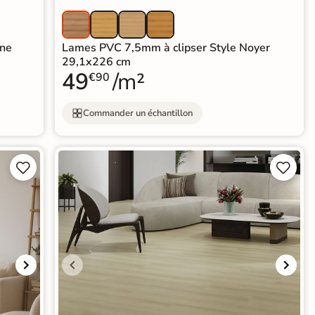
êne
Lames PVC 7,5mm à clipser Style Noyer
29,1x226 cm
49
/m²
€90
Commander un échantillon



