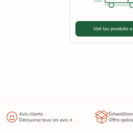
Terre
cuite &
tomette
Voir les produits 
Parement
mural
intérieur
PAR FORME &
DIMENSION
Carrelage
hexagonal


Avis clients
Échantillon
Carrelage très
Découvrez tous les avis
Offre spéci
grand format