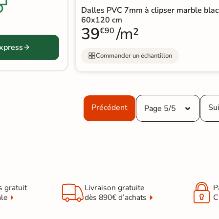
Dalles PVC 7mm à clipser marble blac
60x120 cm
39
/m²
€90
express
Commander un échantillon
Précédent
Su
Page 5/5


s gratuit
Livraison gratuite
P
ale
dès 890€ d’achats
C