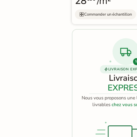
28
/m²
effet
Par e-mail
contact@reflex-groupe.fr
pierre
Commander un échantillon
naturelle
Conseils
Projets
Aide
Service
personnalisés
sur-
au
fiable
Carrelage
mesure
calcul
effet
béton
5
Carrelage
LIVRAISON EX
Livrais
effet
EXPRE
métal
Nous vous proposons une l
Carrelage
livrables
chez vous s
moderne
Carrelage
effet