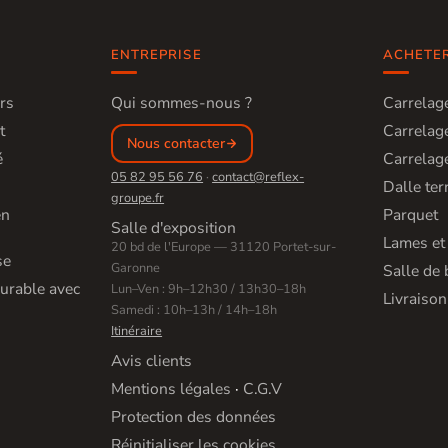
ENTREPRISE
ACHETE
rs
Qui sommes-nous ?
Carrelage
t
Carrelage
Nous contacter
é
Carrelage
05 82 95 56 76
·
contact@reflex-
Dalle ter
groupe.fr
en
Parquet
Salle d'exposition
Lames et
20 bd de l'Europe — 31120 Portet-sur-
se
Garonne
Salle de 
urable avec
Lun–Ven : 9h–12h30 / 13h30–18h
Livraison
Samedi : 10h–13h / 14h–18h
Itinéraire
Avis clients
Mentions légales
·
C.G.V
Protection des données
Réinitialiser les cookies