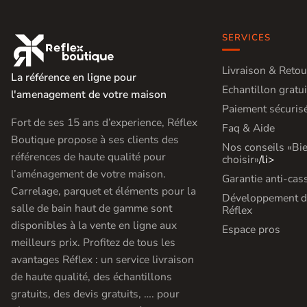
Carrelage extra fin
Voir tous les
SERVICES

formats
Livraison & Retou
La référence en ligne pour
Echantillon gratui
PAR FINITION
l'amenagement de votre maison
Paiement sécuris
Carrelage poli /
Fort de ses 15 ans d’experience, Réflex
Faq & Aide
Boutique propose à ses clients des
semi-poli
Nos conseils «Bi
références de haute qualité pour
choisir»
/li>
Carrelage brillant
l’aménagement de votre maison.
Garantie anti-cas
Carrelage, parquet et éléments pour la
Développement d
Échantillons gratuits
salle de bain haut de gamme sont
Réflex
disponibles à la vente en ligne aux
Espace pros
meilleurs prix. Profitez de tous les
BESOIN D'AIDE ?
Besoin d'
aide
avantages Réflex : un service livraison
de haute qualité, des échantillons
et de
conseil ?
gratuits, des devis gratuits, …. pour