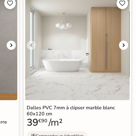




Dalles PVC 7mm à clipser marble blanc
60x120 cm
39
/m²
€90
erre
Commander un échantillon