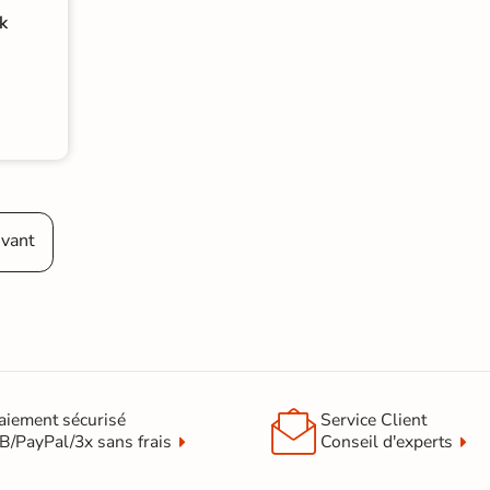
k
ivant

aiement sécurisé
Service Client
B/PayPal/3x sans frais
Conseil d'experts