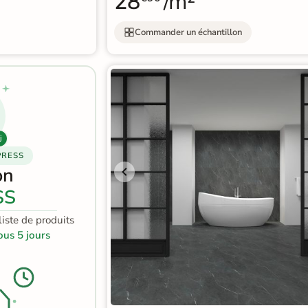
28
/m²
Commander un échantillon
j
PRESS
on
SS
iste de produits
ous 5 jours