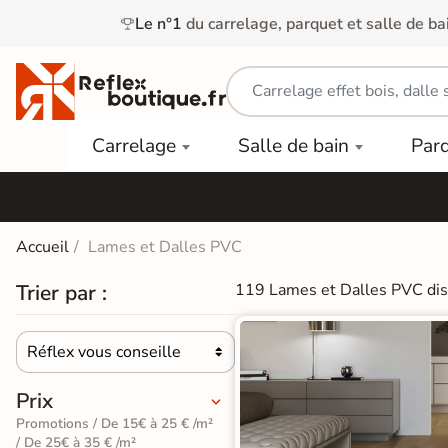
Le n°1
du carrelage, parquet et salle de ba
Carrelage
Mobilier
Parquet
Carrelage
Salle de bain
Par
Intérieur
et
Stratifié
squ'à
50%
Vasque
Carrelage
Parquet
PAR
Extérieur
Contrecollé
TYPE
Douche
relages
Accueil
Lames et Dalles PVC
Dalle
Lames
aïences
Terrasse
Baignoires
Trier par :
119 Lames et Dalles PVC dis
PAR
PVC
Sur Plot
et Balnéos
squ'à
COULEUR
40%
Carrelage
Dalles
WC
Réflex vous conseille
Salle de

Stratifié
PVC
Bain
Bois
Carrelage
quets
Prix
Lames
Colle &
Salle de
ols
clair
Promotions / De 15€ à 25 € /m²
Finition
Bain
/ De 25€ à 35 € /m²
tifiés