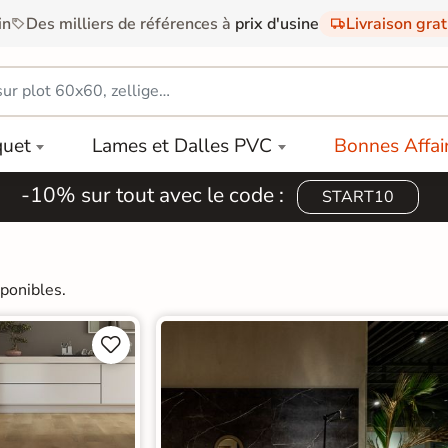
in
Des milliers de références à
prix d'usine
Livraison gra
quet
Lames et Dalles PVC
Bonnes Affai
-10% sur tout avec le code :
START10
ponibles.

