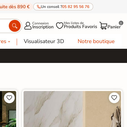
tuite dès 890 €
Un conseil ?
05 82 95 56 76
Mes listes de
Connexion
0




Produits Favoris
Inscription
Panier
res
Visualisateur 3D
Notre boutique



