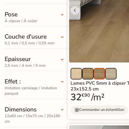
PVC
Stratifié
Par
bâton
Pose
Pièces
squ'à
Bois
30%
Meuble
rompu
À clipser / À coller
naturel
Par
vasque
Format
Couche d'usure
Stratifié
ments de
Meuble de
PAR
Par
e de Bains
0,1 mm / 0,5 mm / 0,55 mm
Bois
COULEUR
Coloris
rangement
gris
Sol
Epaisseur
squ'à
Promos &
50%
Vasque et
Destockage
2,5 mm / 4 mm / 5 mm
PVC
Stratifié
lavabo
Clair
Bois
Effet :
 en
Mitigeur de
Lames PVC 5mm à clipser T
PAR
foncé
tockage
Sol
Imitation carrelage / Imitation
23x152,5 cm
lavabo et
parquet
32
/m²
EFFET
€90
PVC
PAR
vasque
Carreaux
Gris
FORMAT
Dimensions
Commander un échantillon
de
Miroir
12x60 cm / 15x70 cm / 20x180
Stratifié
Sol
cm
ciment
Eclairage
Lame