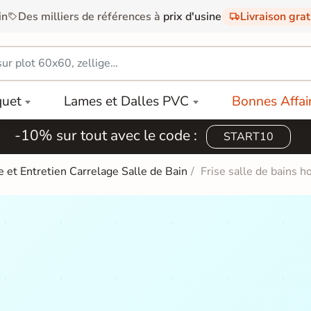
in
Des milliers de références à
prix d'usine
Livraison gra
quet
Lames et Dalles PVC
Bonnes Affai
-10% sur tout avec le code :
START10
e et Entretien Carrelage Salle de Bain
Frise salle de bains h