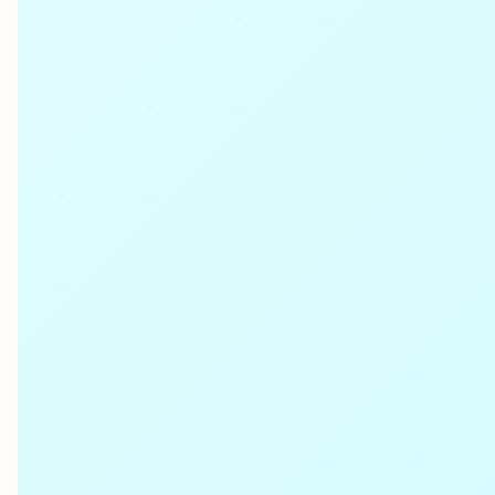
100%
cryptées
garantie
effet
sécurisé
pierre
Livraison rapide et soignée
naturelle
En savoir plus
Carrelage
effet
béton
Carrelage
effet
métal
Carrelage
moderne
Carrelage
effet