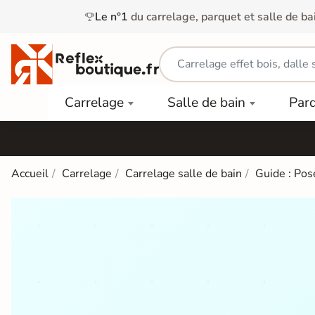
Le n°1
du carrelage, parquet et salle de ba
Carrelage
Mobilier
Parquet
Carrelage
Salle de bain
Par
Intérieur
et
Stratifié
squ'à
50%
Vasque
Carrelage
Parquet
PAR
Extérieur
Contrecollé
TYPE
Douche
relages
Accueil
Carrelage
Carrelage salle de bain
Guide : Pos
Dalle
Lames
aïences
Terrasse
Baignoires
PAR
PVC
Sur Plot
et Balnéos
squ'à
COULEUR
40%
Carrelage
Dalles
WC
Salle de
Stratifié
PVC
Bain
Bois
Carrelage
quets
Lames
Colle &
Salle de
ols
clair
Finition
Bain
tifiés