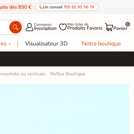
tuite dès 890 €
Un conseil ?
05 82 95 56 76
Mes listes de
Connexion
0




Produits Favoris
Inscription
Panier
res
Visualisateur 3D
Notre boutique
orizontale ou verticale - Reflex Boutique