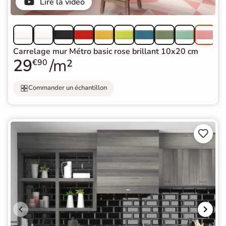
Lire la vidéo
Carrelage mur Métro basic rose brillant 10x20 cm
29
/m²
€90
Commander un échantillon

