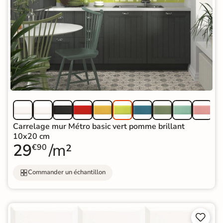
Carrelage mur Métro basic vert pomme brillant
10x20 cm
29
/m²
€90
Commander un échantillon

