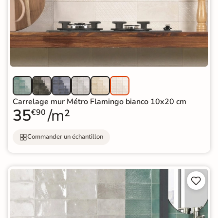
Carrelage mur Métro Flamingo bianco 10x20 cm
35
/m²
€90
Commander un échantillon

