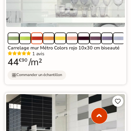
Carrelage mur Métro Colors rojo 10x30 cm biseauté
1 avis
44
/m²
€90
Commander un échantillon

