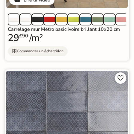
Lire la vidéo
Carrelage mur Métro basic ivoire brillant 10x20 cm
29
/m²
€90
Commander un échantillon

