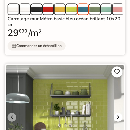
Carrelage mur Métro basic bleu océan brillant 10x20
cm
29
/m²
€90
Commander un échantillon

