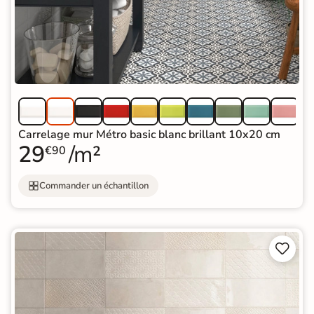
Carrelage mur Métro basic blanc brillant 10x20 cm
29
/m²
€90
Commander un échantillon

