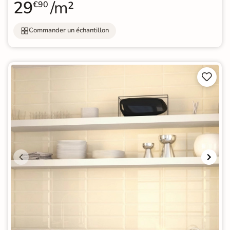
29
/m²
€90
Commander un échantillon

