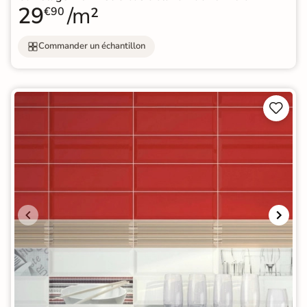
29
/m²
€90
Commander un échantillon

