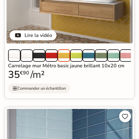
Lire la vidéo
Carrelage mur Métro basic jaune brillant 10x20 cm
35
/m²
€90
Commander un échantillon

