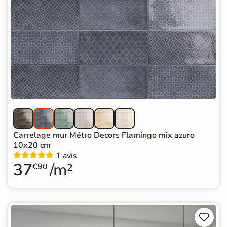
Carrelage mur Métro Decors Flamingo mix azuro
10x20 cm
1 avis
37
/m²
€90

