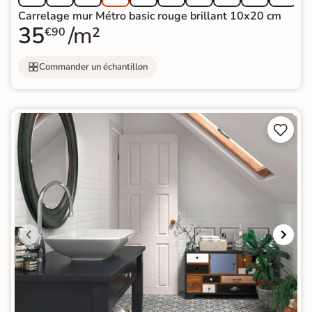
Carrelage mur Métro basic rouge brillant 10x20 cm
35
/m²
€90
Commander un échantillon

