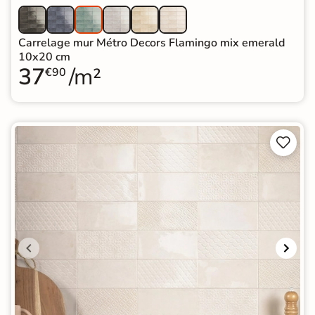
Carrelage mur Métro Decors Flamingo mix emerald
10x20 cm
37
/m²
€90

