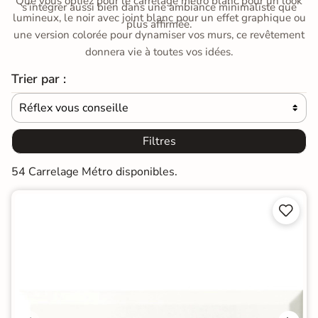
Que vous optiez pour le carrelage métro blanc pour un look
s’intégrer aussi bien dans une ambiance minimaliste que
lumineux, le noir avec joint blanc pour un effet graphique ou
plus affirmée.
une version colorée pour dynamiser vos murs, ce revêtement
donnera vie à toutes vos idées.
Trier par :
Réflex vous conseille

Filtres
54 Carrelage Métro disponibles.

