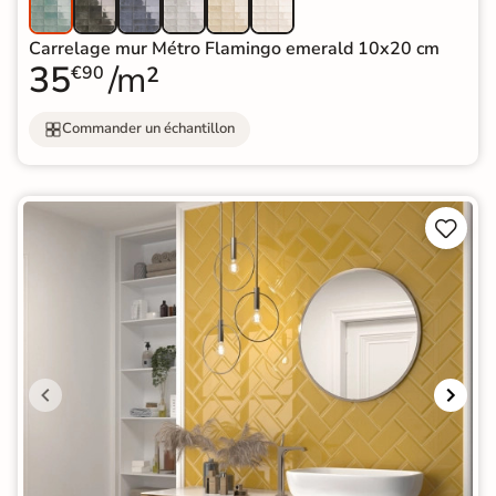
Carrelage mur Métro Flamingo emerald 10x20 cm
35
/m²
€90
Commander un échantillon

