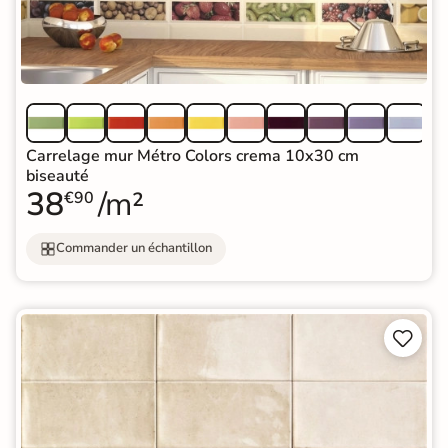
Carrelage mur Métro Colors crema 10x30 cm
biseauté
38
/m²
€90
Commander un échantillon

