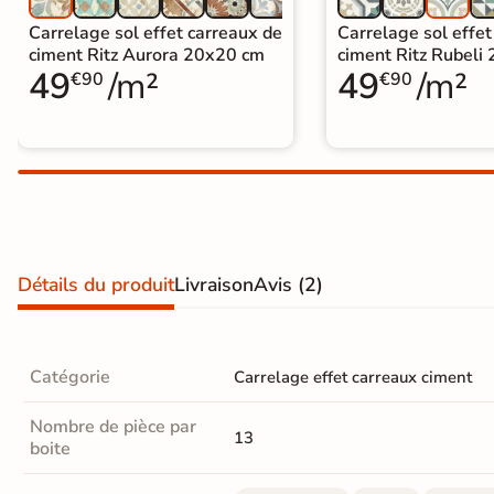
Carrelage extra fin
Carrelage sol effet carreaux de
Carrelage sol effet
ciment Ritz Aurora 20x20 cm
ciment Ritz Rubeli
Voir tous les
49
/m²
49
/m²
€90
€90
formats
PAR FINITION
Carrelage poli /
semi-poli
Carrelage brillant
Détails du produit
Livraison
Avis
(2)
Échantillons gratuits
Catégorie
Carrelage effet carreaux ciment
BESOIN D'AIDE ?
Besoin d'
aide
Nombre de pièce par
13
boite
et de
conseil ?