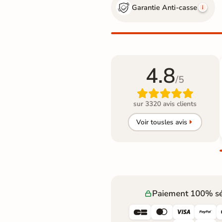
Garantie Anti-casse
4.8
/5

sur 3320 avis clients
Voir tous
les avis
Paiement 100% sé



