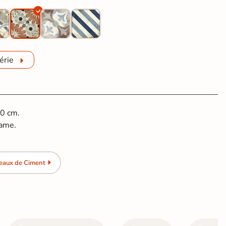
érie
20 cm.
rame.
eaux de Ciment