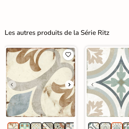
Terre
cuite &
tomette
Les autres produits de la Série Ritz
Parement
mural


intérieur
PAR FORME &
DIMENSION
Carrelage
hexagonal
Carrelage très
grand format