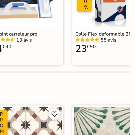
0
%
joint carreleur pro
Colle Flex deformable 20k
13 avis
55 avis
4
23
€90
€90
P


R
O
M