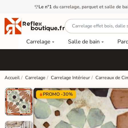
Le n°1
du carrelage, parquet et salle de ba
Carrelage
Mobilier
Parquet
Carrelage
Salle de bain
Par
Intérieur
et
Stratifié
squ'à
50%
Vasque
Carrelage
Parquet
PAR
Extérieur
Contrecollé
TYPE
Douche
relages
Dalle
Lames
aïences
Accueil
Carrelage
Carrelage Intérieur
Carreaux de Ci
Terrasse
Baignoires
PAR
PVC
Sur Plot
et Balnéos
squ'à
COULEUR
40%
PROMO -30%
Carrelage
Dalles
WC
Salle de
Stratifié
PVC
Bain
Bois
Carrelage
quets
Lames
Colle &
Salle de
ols
clair
Finition
Bain
tifiés