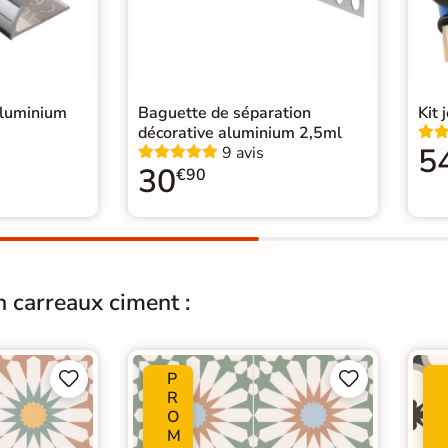
rrelage Beige
|
tta
|
Carrelage 20x20 cm
|
ieur livraison express
|
express
|
aluminium
Baguette de séparation
Kit 
salon moderne
|
décorative aluminium 2,5ml
WC
5
9 avis
30
€90
n carreaux ciment :
P




R
O
M