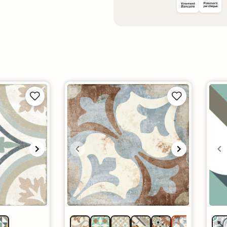



