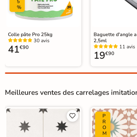
5
%
Carrelage carreaux de ciment
|
Ca
Carrelage Vert
|
Carrelage Terraco
Livraison express
|
Carrelage intér
Catégories
Carrelage salle de bain Livraison 
Colle pâte Pro 25kg
Baguette d'angle 
Carrelage sol cuisine
|
Carrelage 
30 avis
2,5ml
Carrelage Chambre
|
Carrelage 
41
11 avis
€90
19
€90
Meilleures ventes des carrelages imitatio
P


R
O
M