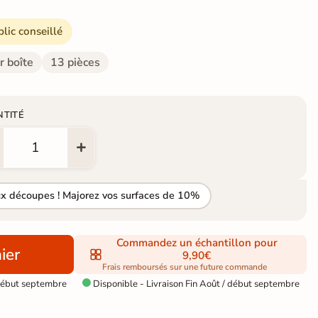
blic conseillé
r boîte
13 pièces
NTITÉ
ux découpes ! Majorez vos surfaces de 10%
Commandez un échantillon pour
ier
9,90€
Frais remboursés sur une future commande
 début septembre
Disponible - Livraison Fin Août / début septembre

a