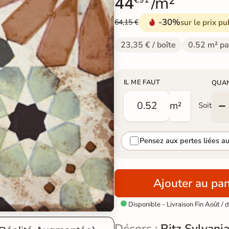
44
/m²
€91
-30%
sur le prix pu
64,15 €
23,35 € / boîte
0.52 m² pa
IL ME FAUT
QUA
m²
Soit
Pensez aux pertes liées a
Ajouter au pan
Disponible - Livraison Fin Août /

Décors :
Ritz Sylvani