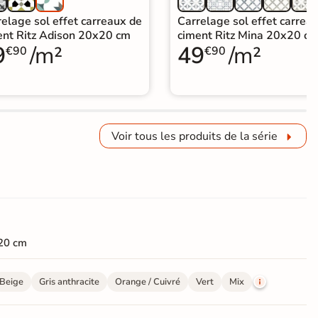
elage sol effet carreaux de
Carrelage sol effet carrea
ent Ritz Adison 20x20 cm
ciment Ritz Mina 20x20 c
9
/m²
49
/m²
€90
€90
Voir tous les produits de la série
20 cm
Beige
Gris anthracite
Orange / Cuivré
Vert
Mix