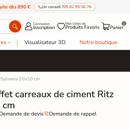
tuite dès 890 €
Un conseil ?
05 82 95 56 76
Mes listes de
Connexion
0




Produits Favoris
Inscription
Panier
res
Visualisateur 3D
Notre boutique
z Sylvania 20x20 cm
ffet carreaux de ciment Ritz
0 cm
Demande de devis
Demande de rappel
