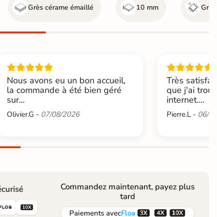
Grès cérame émaillé
10 mm
Gr4 -
Nous avons eu un bon accueil,
Très satisfai
la commande à été bien géré
que j'ai trou
sur...
internet....
Olivier.G -
07/08/2026
Pierre.L -
06/08
Commandez maintenant, payez plus
curisé
tard





Paiements
avec
Floa