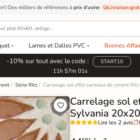
in
Des milliers de références à
prix d'usine
Livraison gra
quet
Lames et Dalles PVC
Bonnes Affai
-10% sur tout avec le code :
START10
11h 57m 00s
ment
Série Ritz
Carrelage sol effet carreaux de ciment Rit
Carrelage sol e


Sylvania 20x2
Lire les 2 avis
