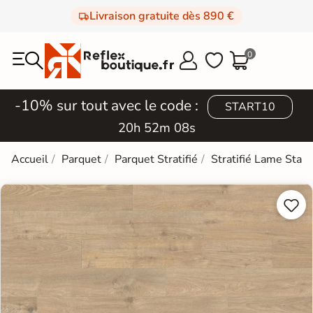
Livraison gratuite dès 890 €
0



-10% sur tout avec le code :
START10
20h 52m 07s
Accueil
Parquet
Parquet Stratifié
Stratifié Lame Stan

