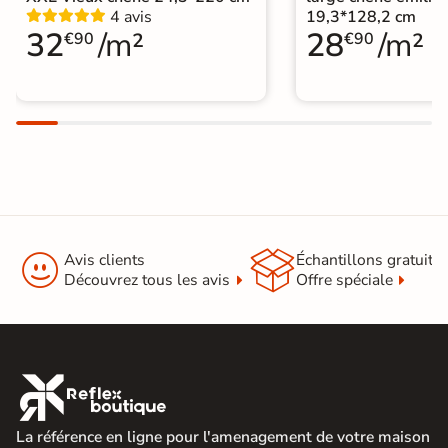
20x130 cm
Parquet
4 avis
19,3*128,2 cm
32
/m²
28
/m²
€90
€90
Sol stratifié Lame Standard
|
Catégories
Sol stratifié salle de bain


Avis clients
Échantillons gratuit
Découvrez tous les avis
Offre spéciale

La référence en ligne pour l'amenagement de votre maison