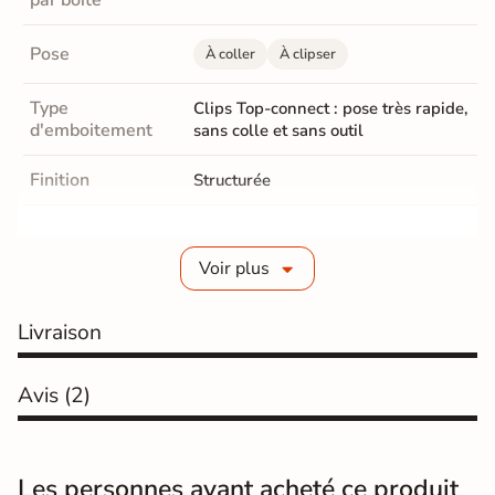
par boite
Pose
À coller
À clipser
Type
Clips Top-connect : pose très rapide,
d'emboitement
sans colle et sans outil
Finition
Structurée
Epaisseur
8 mm
Voir plus
Parquet Chanfrein
Avec 4 chanfreins
Parquet Coloris
Livraison
Marron clair
Résistance
classe 33-AC5, indestructible
Avis
(2)
Salon / séjours
Cuisine
Hall / couloir
Chambre
Pièces de
Les personnes ayant acheté ce produit
destination