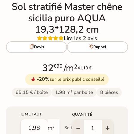
Sol stratifié Master chêne
sicilia puro AQUA
19,3*128,2 cm
Lire les 2 avis


Devis
Rappel
32
/m²
€90
41,13 €
-20%
sur le prix public conseillé
65,15 € / boîte
1.98 m² par boîte
8 pièces
IL ME FAUT
QUANTITÉ
m²
Soit