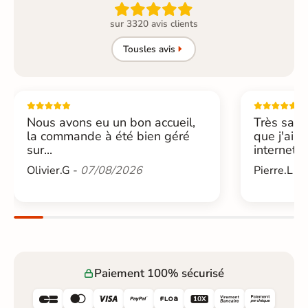

sur 3320 avis clients
Tous
les avis
Nous avons eu un bon accueil,
Très sati
la commande à été bien géré
que j'ai 
sur...
internet....
Olivier.G -
07/08/2026
Pierre.L -
Paiement 100% sécurisé





