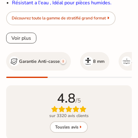
Résistant a l'eau , Idéal pour pièces humides.
Découvrez toute la gamme de stratifié grand format
Voir plus
Garantie Anti-casse
8 mm
Ave
4.8
/5

sur 3320 avis clients
Tous
les avis