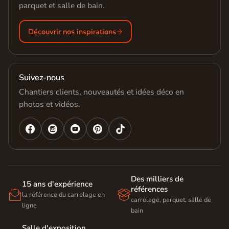
parquet et salle de bain.
Découvrir nos inspirations
Suivez-nous
Chantiers clients, nouveautés et idées déco en
photos et vidéos.




Des milliers de
15 ans d'expérience
références


la référence du carrelage en
carrelage, parquet, salle de
ligne
bain
Salle d'exposition