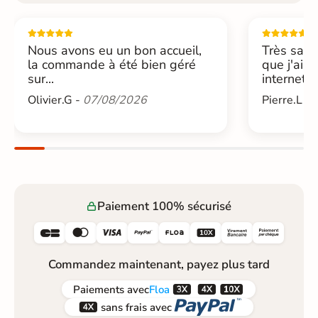
Nous avons eu un bon accueil,
Très sati
la commande à été bien géré
que j'ai 
sur...
internet....
Olivier.G -
07/08/2026
Pierre.L -
Paiement 100% sécurisé






Commandez maintenant, payez plus tard



Paiements
avec
Floa


sans frais avec