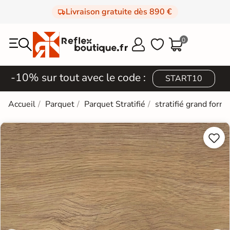
Livraison gratuite dès 890 €
0



-10% sur tout avec le code :
START10
Accueil
Parquet
Parquet Stratifié
stratifié grand form

