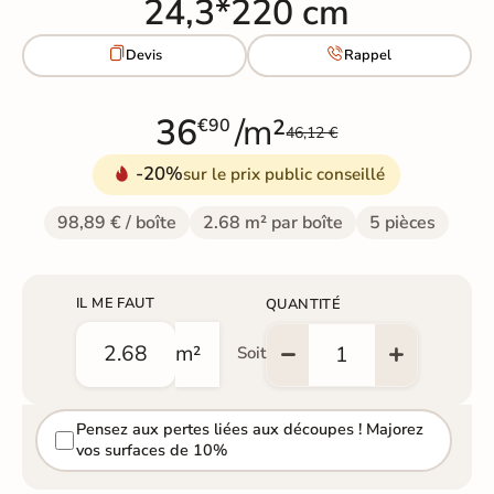
24,3*220 cm


Devis
Rappel
36
/m²
€90
46,12 €
-20%
sur le prix public conseillé
98,89 € / boîte
2.68 m² par boîte
5 pièces
IL ME FAUT
QUANTITÉ
m²
Soit
Pensez aux pertes liées aux découpes ! Majorez
vos surfaces de 10%