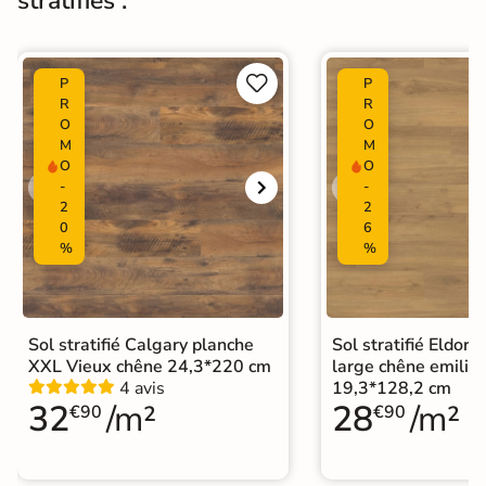
stratifiés :
Fabrication
corps est en HDF, et la couche de
parement en mélanine très
résistante pour un confort
d’utilisation.


P
P
R
R
O
O
Normes
Certification CE
M
M
O
O
Facile à entretenir : habituellement
-
-
nettoyés à sec avec un chiffon ou
2
2
Entretien
serpillère, les sols stratifiés peuvent
0
6
aussi être nettoyés à l’eau avec
%
%
produits de base neutres.
Origine
Allemagne
Sol stratifié Calgary planche
Sol stratifié Eldor
Format Simplifié
XXL Vieux chêne 24,3*220 cm
large chêne emilia 
25x220 cm
Parquet
4 avis
19,3*128,2 cm
32
/m²
28
/m²
€90
€90
Sol stratifié grand format
|
Catégories
Sol stratifié salle de bain