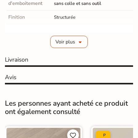
d'emboitement
sans colle et sans outil
Finition
Structurée
Epaisseur
8 mm
Voir plus
Parquet Chanfrein
Avec 4 chanfreins
Parquet Coloris
Livraison
Marron clair
Résistance
classe 33-AC5, indestructible
Avis
Salon / séjours
Cuisine
Hall / couloir
Chambre
Pièces de
Les personnes ayant acheté ce produit
destination
Salle de bains / WC
ont également consulté
Bureau / Commerce
Sol intérieur
Pièce humides
Oui


P