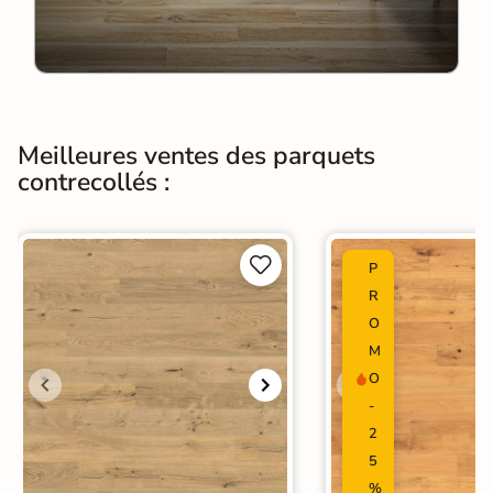
Meilleures ventes des parquets
contrecollés :


P
R
O
M
O
-
2
5
%