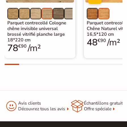
Parquet contrecollé Cologne
Parquet contrecollé
chêne invisible universal
Chêne Naturel vitri
brossé vitrifié planche large
16,5*120 cm
48
/m²
18*220 cm
€90
78
/m²
€90


Avis clients
Échantillons gratuit
Découvrez tous les avis
Offre spéciale