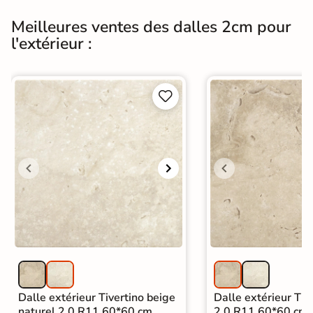
Meilleures ventes des dalles 2cm pour
l'extérieur :


Dalle extérieur Tivertino beige
Dalle extérieur Tive
naturel 2.0 R11 60*60 cm
2.0 R11 60*60 cm