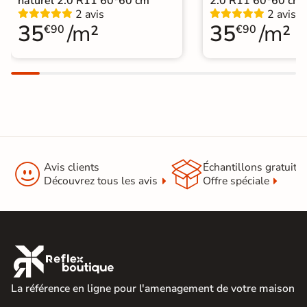
naturel 2.0 R11 60*60 cm
2.0 R11 60*60 cm
|
Dalle sur plots livraison express
2 avis
2 avis
35
/m²
35
/m²
€90
€90


Avis clients
Échantillons gratuit
Découvrez tous les avis
Offre spéciale

La référence en ligne pour l'amenagement de votre maison