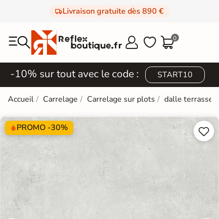
Livraison gratuite dès 890 €
0



-10% sur tout avec le code :
START10
Accueil
Carrelage
Carrelage sur plots
dalle terrasse
PROMO -30%

