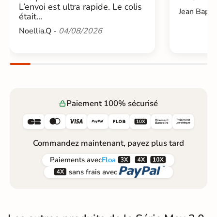
L’envoi est ultra rapide. Le colis
Jean Bapti
était...
Noellia.Q -
04/08/2026
Paiement 100% sécurisé






Commandez maintenant, payez plus tard



Paiements
avec
Floa


sans frais avec