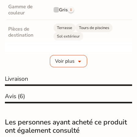
Gamme de
Gris
couleur
Terrasse
Tours de piscines
Pièces de
destination
Sol extérieur
Grès cérame émaillé
Fabrication
Voir plus
Grès cérame épaisseur 2 cm
Livraison
Epaisseur
20 mm
Coefficient
Avis
(6)
R11 - Très antidérapant
antidérapant
Résistance à
GR5 - Ultra-résistant
Les personnes ayant acheté ce produit
l'usure
ont également consulté
Masse colorée
Non