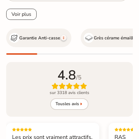
Voir plus
Garantie Anti-casse
Grès cérame émaillé
G
4.8
/5

sur 3318 avis clients
Tous
les avis
Les prix sont vraiment attractifs.
RAS