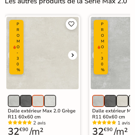
Les autres produits de la Série Max 2.0


P
P
R
R
O
O
M
M
O
O
-
-
3
3
0
0
%
%
Dalle extérieur Max 2.0 Grège
Dalle extérieur Max
R11 60x60 cm
R11 60x60 cm
2 avis
1 avis
32
/m²
32
/m²
€90
€90