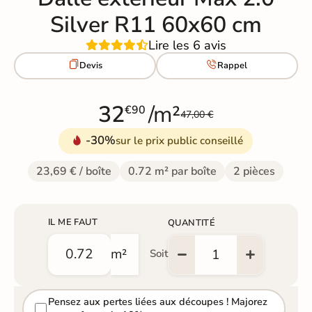
Silver R11 60x60 cm
Lire les 6 avis


Devis
Rappel
32
/m²
€90
47,00 €
-30%
sur le prix public conseillé
23,69 € / boîte
0.72 m² par boîte
2 pièces
IL ME FAUT
QUANTITÉ
m²
Soit
Pensez aux pertes liées aux découpes ! Majorez