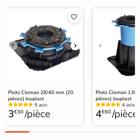
Bords
rectifié


Finition
Mate
Surface
Antidérapante
Nombres de
36
tampons
Résistant au Gel
Oui
Variation de la
V3
Plots Cleman 28/40 mm (20
Plots Cleman 130
couleur
pièces) Jouplast
pièces) Jouplast
9 avis
4 avis
Conditionnement
Boite
3
/pièce
4
/pièce
€30
€60
Choix
1er Choix
A coller sur chape
A poser sur plot