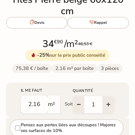
cm


Devis
Rappel
34
/m²
€90
46,53 €
-25%
sur le prix public conseillé
75,38 € / boîte
2.16 m² par boîte
3 pièces
IL ME FAUT
QUANTITÉ
m²
Soit
Pensez aux pertes liées aux découpes ! Majorez
vos surfaces de 10%