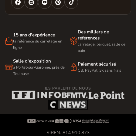




Des milliers de
15 ans d'expérience
références


la référence du carrelage en
carrelage, parquet, salle de
ligne
bain
Salle d'exposition
Paiement sécurisé


à Portet-sur-Garonne, près de
CB, PayPal, 3x sans frais
Toulouse
ILS PARLENT DE NOUS









SIREN: 814 910 873