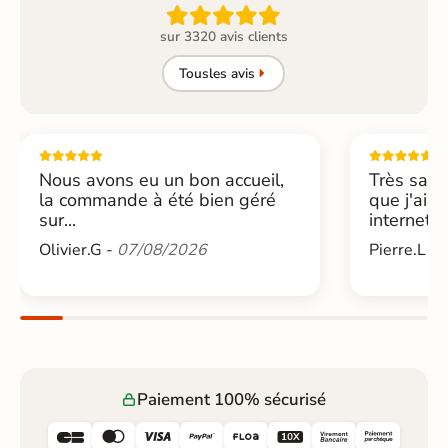

sur 3320 avis clients
Tous
les avis
Nous avons eu un bon accueil,
Très sati
la commande à été bien géré
que j'ai 
sur...
internet....
Olivier.G -
07/08/2026
Pierre.L -
Paiement 100% sécurisé





