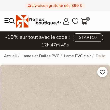
Livraison gratuite dès 890 €
0



-10% sur tout avec le code :
START10
12h 47m 48s
Accueil
Lames et Dalles PVC
Lame PVC clair
Dalles 

