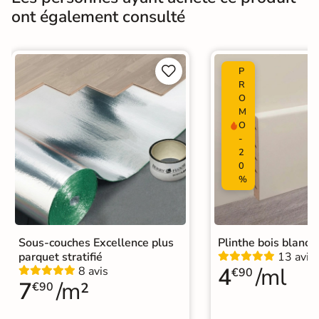
ont également consulté
Hall / couloir
Chambre
Pièces de
destination
Salle de bains / WC
Bureau / Commerce
Sol intérieur


P
R
Coefficient
O
R9 - Faible antidérapant
antidérapant
M
O
Nombres de
-
10
2
tampons
0
%
Pièce humides
Oui
Plancher
Oui
Chauffant
Sous-couches Excellence plus
Plinthe bois blanc
parquet stratifié
13 avis
Isolation phonique
Absorption du bruit de 18 dB
4
/ml
8 avis
€90
7
/m²
€90
Conditionnement
Boite