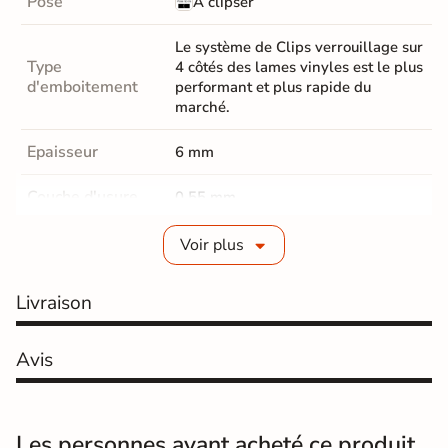
Pose
À clipser
Le système de Clips verrouillage sur
Type
4 côtés des lames vinyles est le plus
d'emboitement
performant et plus rapide du
marché.
Epaisseur
6 mm
Couche d'usure
0,55 mm
Parquet Chanfrein
Micro-Chanfreins
Voir plus
Parquet Coloris
Beige
Livraison
classe 23 résidentiel / 33
Résistance
commercial
Avis
Surface de pose
Sol
Les personnes ayant acheté ce produit
Salon / séjours
Cuisine