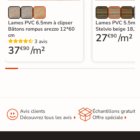
Entretien
et la détérioration au quotidien. Il
vous suffit de l'essuyer de temps à
autre avec une serpillière humide et
des produits de nettoyage standard.
Lames PVC 6.5mm à clipser
Lames PVC 5.5mm à
Bâtons rompus arezzo 12*60
Stelvio beige 18,
27
/m²
cm
€90
Origine
Espagne
3 avis
37
/m²
€90
Sous-couche
oui
intégrée
Format Simplifié
60x120 cm
Parquet


Avis clients
Échantillons gratuit
Découvrez tous les avis
Offre spéciale