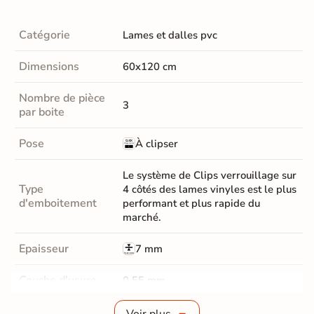
Catégorie
Lames et dalles pvc
Dimensions
60x120 cm
Nombre de pièce
3
par boite
Pose
À clipser
Le système de Clips verrouillage sur
Type
4 côtés des lames vinyles est le plus
d'emboitement
performant et plus rapide du
marché.
Epaisseur
7 mm
Couche d'usure
0,55 mm
Parquet Chanfrein
Micro-Chanfreins
Voir plus