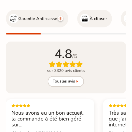
Garantie Anti-casse
À clipser
4.8
/5

sur 3320 avis clients
Tous
les avis
Nous avons eu un bon accueil,
Très sati
la commande à été bien géré
que j'ai 
sur...
internet....