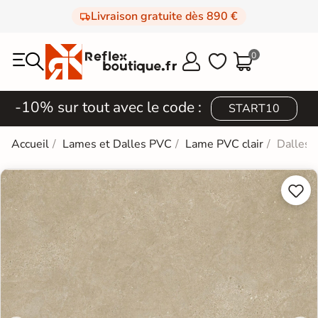
Livraison gratuite dès 890 €
0



-10% sur tout avec le code :
START10
Accueil
Lames et Dalles PVC
Lame PVC clair
Dalles 

