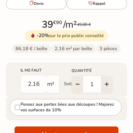


Devis
Rappel
39
/m²
€90
49,88 €
-20%
sur le prix public conseillé
86,18 € / boîte
2.16 m² par boîte
3 pièces
IL ME FAUT
QUANTITÉ
m²
Soit
Pensez aux pertes liées aux découpes ! Majorez
vos surfaces de 10%