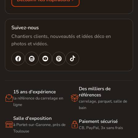
Suivez-nous
Chantiers clients, nouveautés et idées déco en
photos et vidéos.




Des milliers de
15 ans d'expérience
références


la référence du carrelage en
carrelage, parquet, salle de
ligne
bain
Salle d'exposition
Paiement sécurisé


à Portet-sur-Garonne, près de
CB, PayPal, 3x sans frais
Toulouse