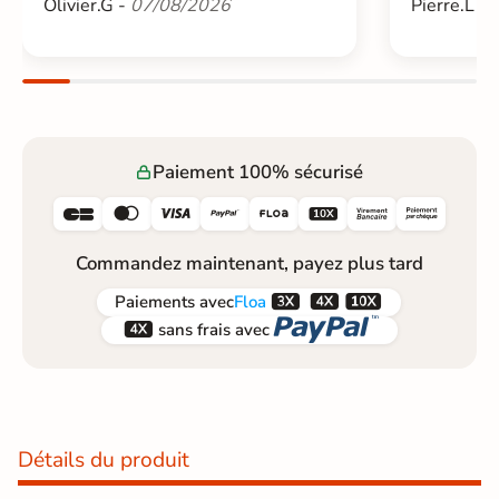
Olivier.G -
07/08/2026
Pierre.L -
Paiement 100% sécurisé






Commandez maintenant, payez plus tard



Paiements
avec
Floa


sans frais avec
Détails du produit