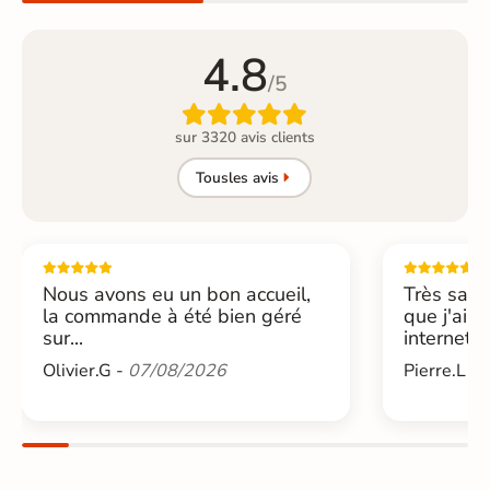
4.8
/5

sur 3320 avis clients
Tous
les avis
Nous avons eu un bon accueil,
Très sati
la commande à été bien géré
que j'ai 
sur...
internet....
Olivier.G -
07/08/2026
Pierre.L -