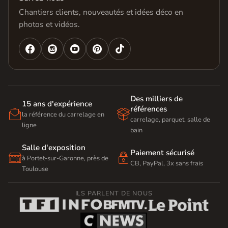
Chantiers clients, nouveautés et idées déco en
photos et vidéos.




Des milliers de
15 ans d'expérience
références


la référence du carrelage en
carrelage, parquet, salle de
ligne
bain
Salle d'exposition
Paiement sécurisé


à Portet-sur-Garonne, près de
CB, PayPal, 3x sans frais
Toulouse
ILS PARLENT DE NOUS