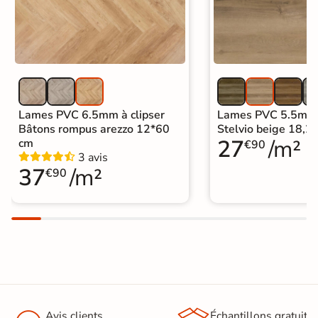
autre avec une serpillière humide et
des produits de nettoyage standard.
Origine
Belgique
Sous-couche
oui
intégrée
Lames PVC 6.5mm à clipser
Lames PVC 5.5mm à
Bâtons rompus arezzo 12*60
Stelvio beige 18,
Format Simplifié
20x120 cm
27
/m²
cm
€90
Parquet
3 avis
37
/m²
€90
Avis clients
Échantillons gratuit