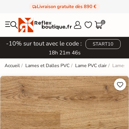
Livraison gratuite dès 890 €
0



-10% sur tout avec le code :
START10
18h 21m 45s
Accueil
Lames et Dalles PVC
Lame PVC clair
Lames P

