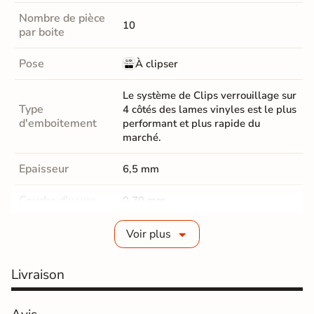
Nombre de pièce
10
par boite
Pose
À clipser
Le système de Clips verrouillage sur
Type
4 côtés des lames vinyles est le plus
d'emboitement
performant et plus rapide du
marché.
Epaisseur
6,5 mm
Couche d'usure
0,70 mm
Parquet Chanfrein
Micro-Chanfreins
Voir plus
Parquet Coloris
Marron clair
Livraison
classe 23 résidentiel / 33
Résistance
commercial / 42 industriel -- Ultra