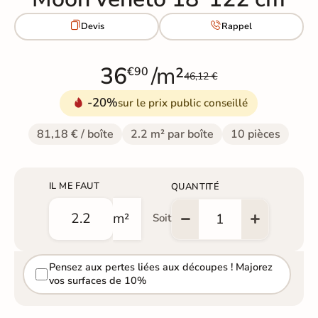


Devis
Rappel
36
/m²
€90
46,12 €
-20%
sur le prix public conseillé
81,18 € / boîte
2.2 m² par boîte
10 pièces
IL ME FAUT
QUANTITÉ
m²
Soit
Pensez aux pertes liées aux découpes ! Majorez
vos surfaces de 10%