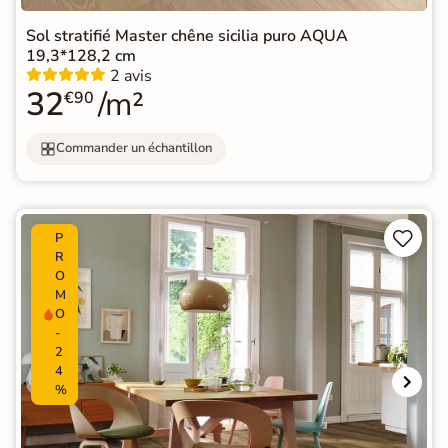
Sol stratifié Master chêne sicilia puro AQUA
19,3*128,2 cm
2 avis
32
/m²
€90
Commander un échantillon


P
R
O
M
O
-
2
4
%