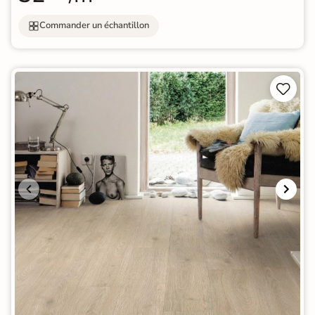
Commander un échantillon

