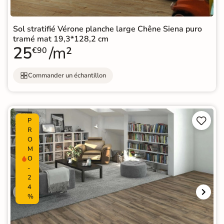
Sol stratifié Vérone planche large Chêne Siena puro
tramé mat 19,3*128,2 cm
25
/m²
€90
Commander un échantillon


P
R
O
M
O
-
2
4
%