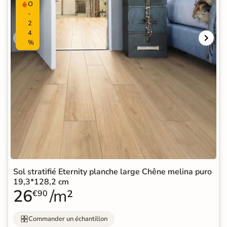
O
-
2
4
%
Sol stratifié Eternity planche large Chêne melina puro
19,3*128,2 cm
26
/m²
€90
Commander un échantillon