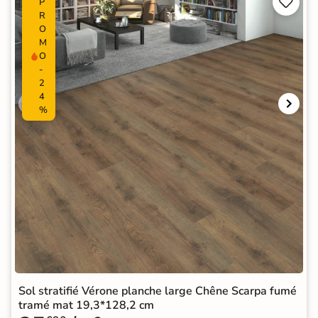


P
R
O
M
O
-
2
4
%
Sol stratifié Vérone planche large Chêne Scarpa fumé
tramé mat 19,3*128,2 cm