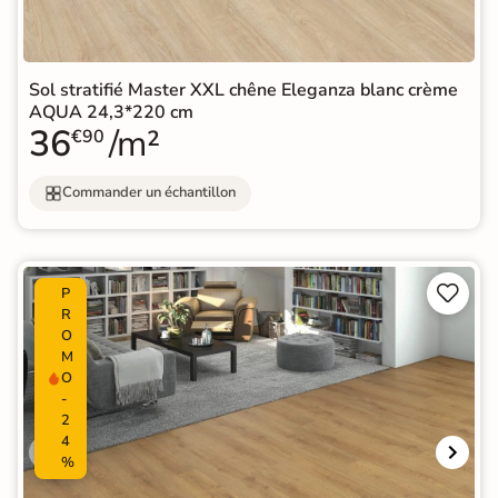
Sol stratifié Master XXL chêne Eleganza blanc crème
AQUA 24,3*220 cm
36
/m²
€90
Commander un échantillon


P
R
O
M
O
-
2
4
%