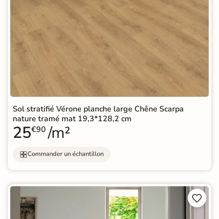
Sol stratifié Vérone planche large Chêne Scarpa
nature tramé mat 19,3*128,2 cm
25
/m²
€90
Commander un échantillon

