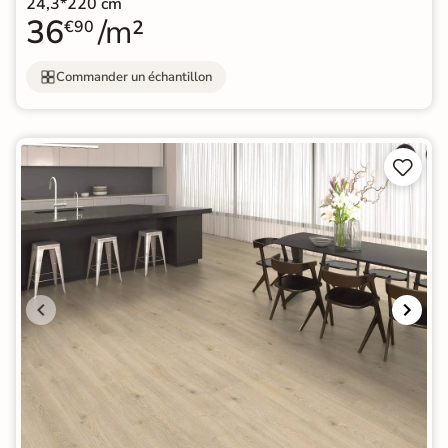
24,3*220 cm
36
/m²
€90
Commander un échantillon

