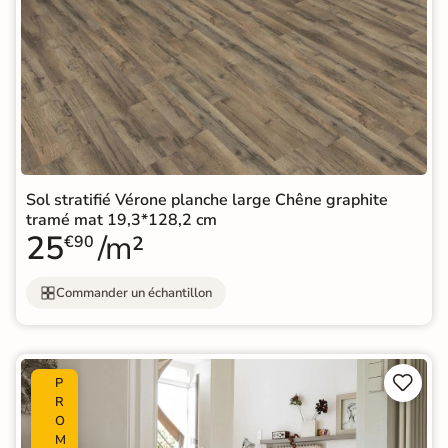
Sol stratifié Vérone planche large Chêne graphite
tramé mat 19,3*128,2 cm
25
/m²
€90
Commander un échantillon


P
R
O
M