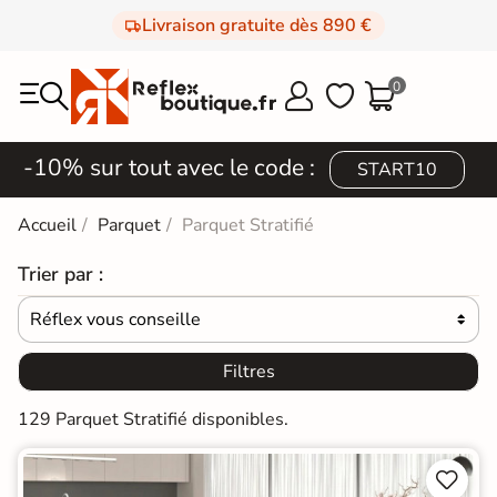
Livraison gratuite dès 890 €
0



-10% sur tout avec le code :
START10
Accueil
Parquet
Parquet Stratifié
Trier par :
Réflex vous conseille

Filtres
129 Parquet Stratifié disponibles.

