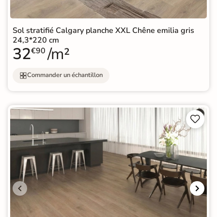
Sol stratifié Calgary planche XXL Chêne emilia gris
24,3*220 cm
32
/m²
€90
Commander un échantillon

