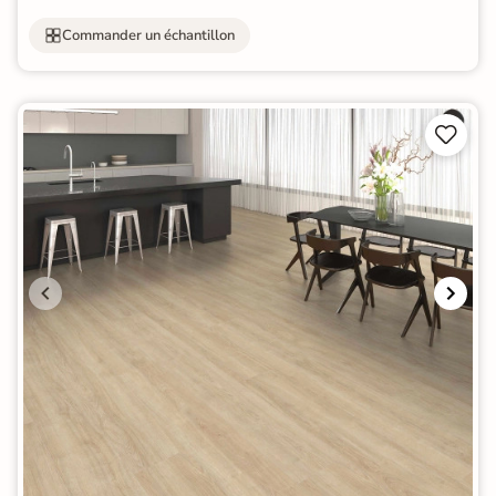
Commander un échantillon

