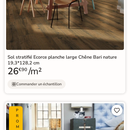
Sol stratifié Ecorce planche large Chêne Bari nature
19,3*128,2 cm
26
/m²
€90
Commander un échantillon


P
R
O
M