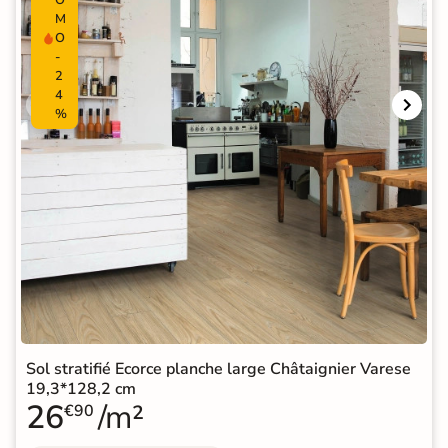
M
O
-
2
4
%
Sol stratifié Ecorce planche large Châtaignier Varese
19,3*128,2 cm
26
/m²
€90