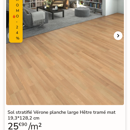
O
M
O
-
2
4
%
Sol stratifié Vérone planche large Hêtre tramé mat
19,3*128,2 cm
25
/m²
€90