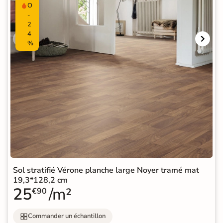
O
-
2
4
%
Sol stratifié Vérone planche large Noyer tramé mat
19,3*128,2 cm
25
/m²
€90
Commander un échantillon