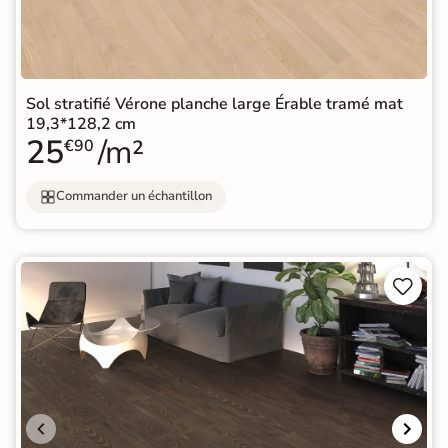
Sol stratifié Vérone planche large Érable tramé mat
19,3*128,2 cm
25
/m²
€90
Commander un échantillon

