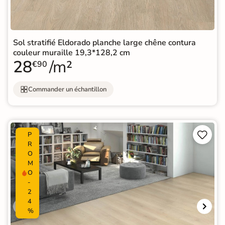
Sol stratifié Eldorado planche large chêne contura
couleur muraille 19,3*128,2 cm
28
/m²
€90
Commander un échantillon


P
R
O
M
O
-
2
4
%