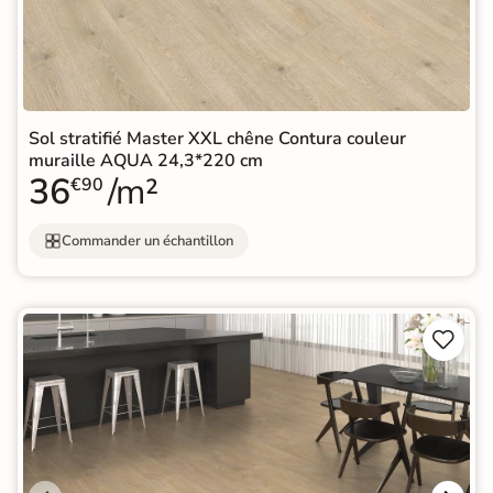
Sol stratifié Master XXL chêne Contura couleur
muraille AQUA 24,3*220 cm
36
/m²
€90
Commander un échantillon

