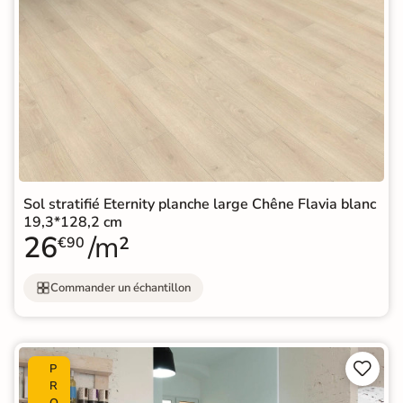
Sol stratifié Eternity planche large Chêne Flavia blanc
19,3*128,2 cm
26
/m²
€90
Commander un échantillon


P
R
O