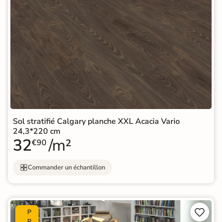
Sol stratifié Calgary planche XXL Acacia Vario
24,3*220 cm
32
/m²
€90
Commander un échantillon


P
R