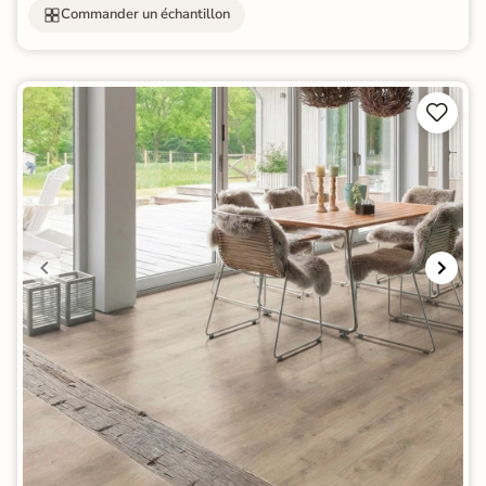
Commander un échantillon

