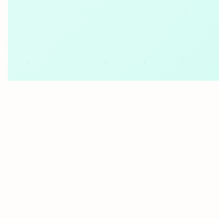
Terre
cuite &
tomette
Parement
mural
intérieur
PAR FORME &
DIMENSION
Carrelage
hexagonal
Carrelage très
grand format