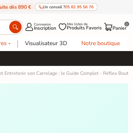
tuite dès 890 €
Un conseil ?
05 82 95 56 76
Mes listes de
Connexion
0




Produits Favoris
Inscription
Panier
res
Visualisateur 3D
Notre boutique
et Entretenir son Carrelage : le Guide Complet - Réflex Bouti