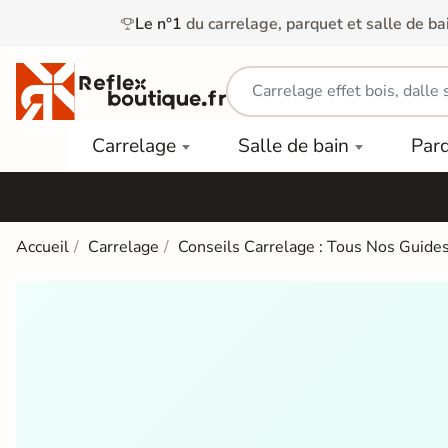
Le n°1
du carrelage, parquet et salle de ba
Carrelage
Mobilier
Parquet
Carrelage
Salle de bain
Par
Intérieur
et
Stratifié
squ'à
50%
Vasque
Carrelage
Parquet
PAR
Extérieur
Contrecollé
TYPE
Douche
relages
Accueil
Carrelage
Conseils Carrelage : Tous Nos Guides
Dalle
Lames
aïences
Terrasse
Baignoires
PAR
PVC
Sur Plot
et Balnéos
squ'à
COULEUR
40%
Carrelage
Dalles
WC
Salle de
Stratifié
PVC
Bain
Bois
Carrelage
quets
Lames
Colle &
Salle de
ols
clair
Finition
Bain
tifiés