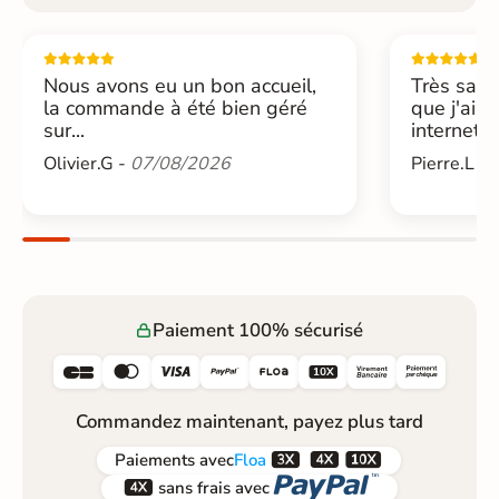
Nous avons eu un bon accueil,
Très sati
la commande à été bien géré
que j'ai 
sur...
internet....
Olivier.G -
07/08/2026
Pierre.L -
Paiement 100% sécurisé






Commandez maintenant, payez plus tard



Paiements
avec
Floa


sans frais avec