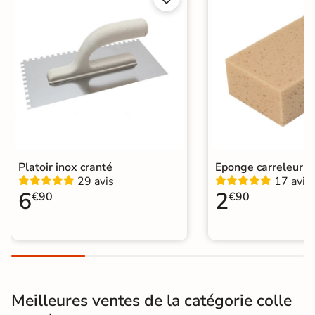
Fabricants
Prb
Colle a Carrelage
|
Livraison express
Catégories
|
Colle et joints livraison express
Platoir inox cranté
Eponge carreleur
29 avis
17 avis
6
2
€90
€90
Meilleures ventes de la catégorie colle