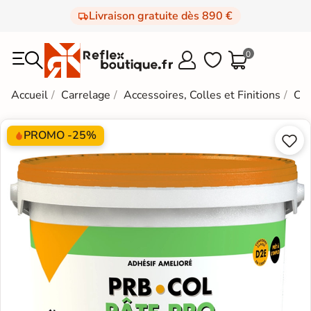
Livraison gratuite dès 890 €
0



Accueil
Carrelage
Accessoires, Colles et Finitions
Col
PROMO -25%

