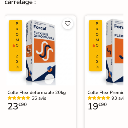
carrelage :


P
P
R
R
O
O
M
M
O
O
-
-
2
2
0
0
%
%
Colle Flex deformable 20kg
Colle Flex Premiu
55 avis
93 avis
23
19
€90
€90