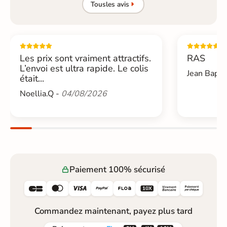
Tous
les avis
Les prix sont vraiment attractifs.
RAS
L’envoi est ultra rapide. Le colis
Jean Bapti
était...
Noellia.Q -
04/08/2026
Paiement 100% sécurisé






Commandez maintenant, payez plus tard