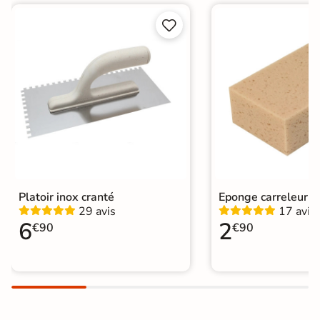
Origine
France


Fabricants
Prb
Catégories
Colle a Carrelage
Platoir inox cranté
Eponge carreleur
29 avis
17 avis
6
2
€90
€90