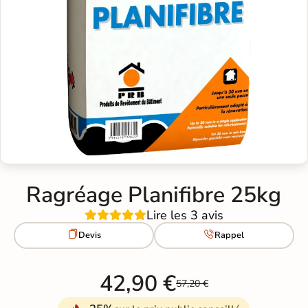
Ragréage Planifibre 25kg
Lire les 3 avis


Devis
Rappel
42,90 €
57,20 €