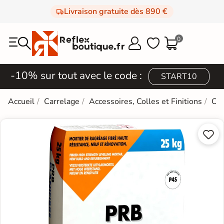
Livraison gratuite dès 890 €
0



-10% sur tout avec le code :
START10
Accueil
Carrelage
Accessoires, Colles et Finitions
Col

