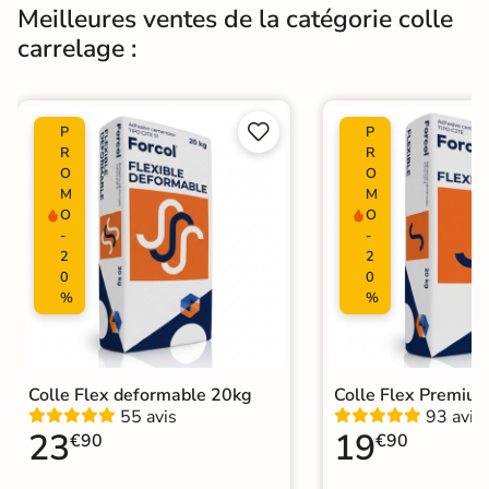
Meilleures ventes de la catégorie colle
carrelage :


P
P
R
R
O
O
M
M
O
O
-
-
2
2
0
0
%
%
Colle Flex deformable 20kg
Colle Flex Premiu
55 avis
93 avis
23
19
€90
€90