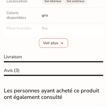
Localisation
Sol intérieur
Sol extérieur
Coloris
gris
disponibles
Pièce humides
Oui
Plancher
Oui
Voir plus
Chauffant
En rénovation sur
Livraison
Oui, directement sur ancien carreaux
ancien carrelage
Avis
(3)
Conditionnement
Sac de 25KG
Classe
P4S
Les personnes ayant acheté ce produit
Normes
Certification CE
ont également consulté
Avantage
Peu rester nu et supporter un trafic