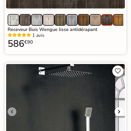
Receveur Bois Wengue lisse antidérapant
1 avis
586
€90

