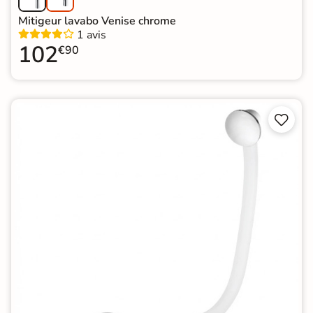
Mitigeur lavabo Venise chrome
1 avis
102
€90

