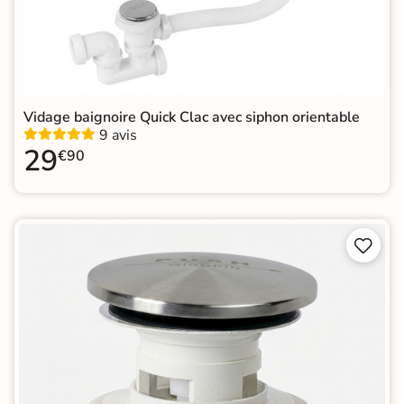
Vidage baignoire Quick Clac avec siphon orientable
9 avis
29
€90

