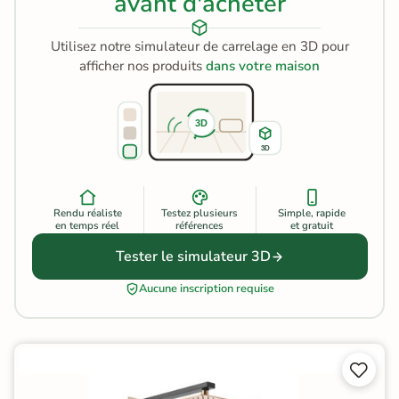
avant d'acheter
Utilisez notre simulateur de carrelage en 3D pour
afficher nos produits
dans votre maison
3D
3D
Rendu réaliste
Testez plusieurs
Simple, rapide
en temps réel
références
et gratuit
Tester le simulateur 3D
Aucune inscription requise

