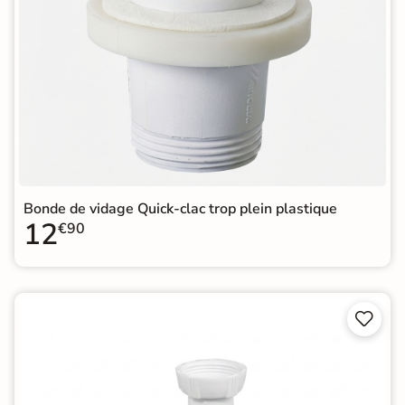
Bonde de vidage Quick-clac trop plein plastique
12
€90

