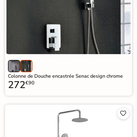
Colonne de Douche encastrée Senac design chrome
272
€90

