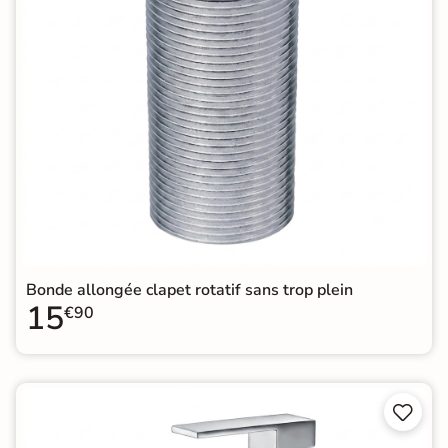
Bonde allongée clapet rotatif sans trop plein
15
€90

