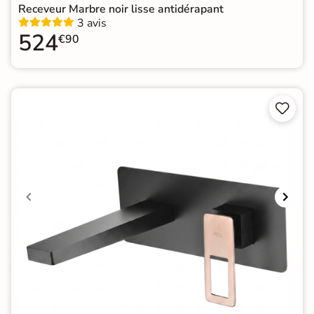
Receveur Marbre noir lisse antidérapant
3 avis
524
€90

