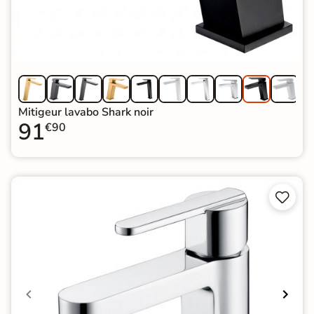
Mitigeur lavabo Shark noir
91
€90

