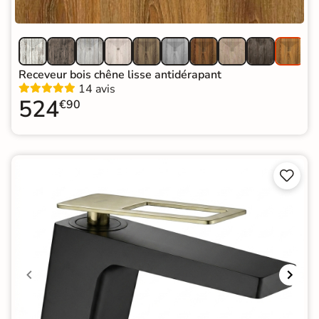
Receveur bois chêne lisse antidérapant
14 avis
524
€90

