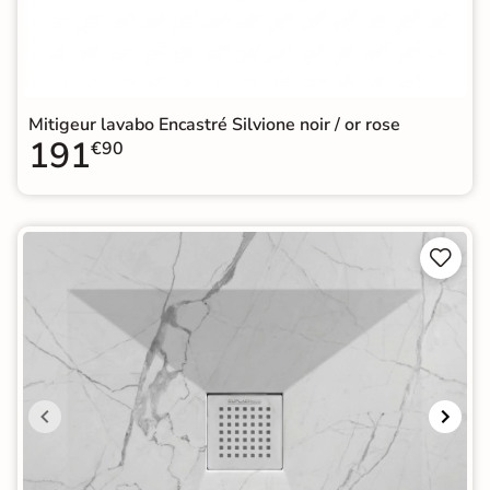
Mitigeur lavabo Encastré Silvione noir / or rose
191
€90

