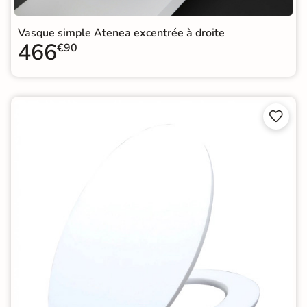
Vasque simple Atenea excentrée à droite
466
€90

