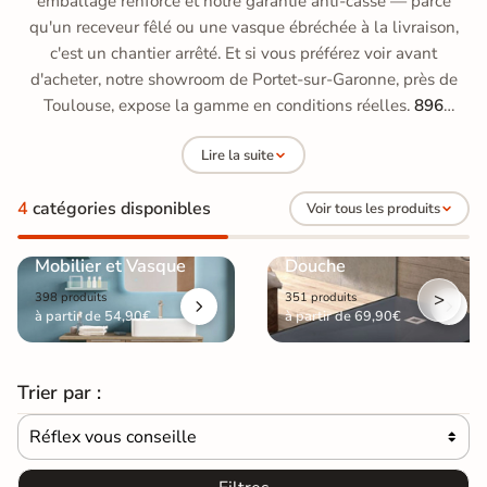
emballage renforcé et notre garantie anti-casse — parce
qu'un receveur fêlé ou une vasque ébréchée à la livraison,
c'est un chantier arrêté. Et si vous préférez voir avant
d'acheter, notre showroom de Portet-sur-Garonne, près de
Toulouse, expose la gamme en conditions réelles.
896
produits
disponibles dans cette sélection.
Lire la suite
4
catégories disponibles
Voir tous les produits
Mobilier et Vasque
Douche
>
398 produits
351 produits
à partir de 54,90€
à partir de 69,90€
Trier par :
Réflex vous conseille
