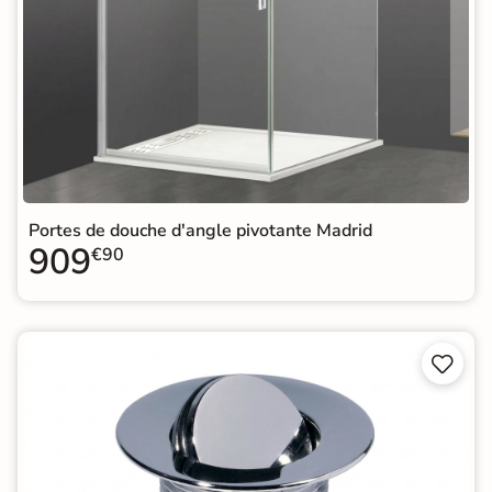
Portes de douche d'angle pivotante Madrid
909
€90

