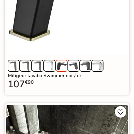
Mitigeur lavabo Swimmer noir/ or
107
€90

