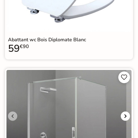
Abattant wc Bois Diplomate Blanc
59
€90

