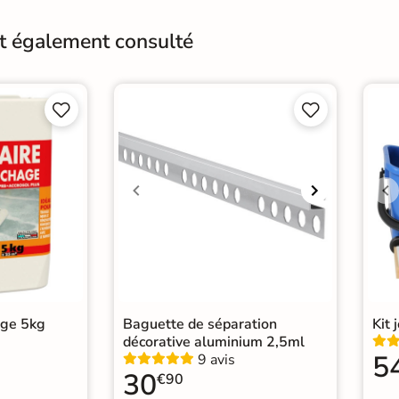
Résistant au Gel
Oui
nt également consulté
Pièce humides
Oui
Conditionnement
Boit




Pose
Coll
Normes
Cert
Carr
Carr
Catégories
Carr
Carr
Car
age 5kg
Baguette de séparation
Kit 
décorative aluminium 2,5ml
5
9 avis
30
€90