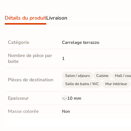
EXPRESS
Livraison
Détails du produit
Livraison
EXPRESS
Nous vous
proposons une
Catégorie
Carrelage terrazzo
liste de
produits
Nombre de pièce par
livrables
chez
1
boite
vous sous 5
jours
Salon / séjours
Cuisine
Hall / cou
Pièces de destination
Salle de bains / WC
Mur intérieur
Voir les
Epaisseur
10 mm
produits
express
Masse colorée
Non
Finition
Brillant