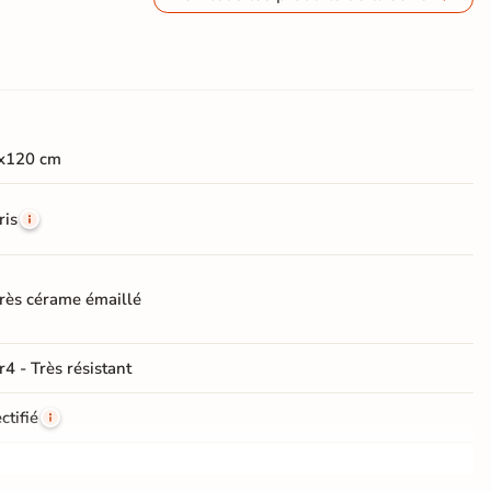
x120 cm
ris
rès cérame émaillé
r4 - Très résistant
ctifié
e