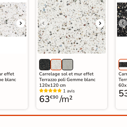
r effet
Carrelage sol et mur effet
Carr
me blanc
Terrazzo poli Gemme blanc
Ter
120x120 cm
60x
5
1 avis
63
/m²
€90