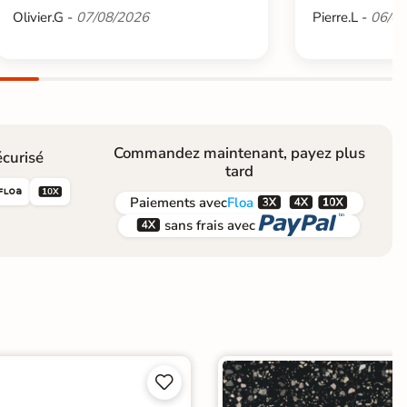
Olivier.G -
07/08/2026
Pierre.L -
06/08
Commandez maintenant, payez plus
curisé
tard





Paiements
avec
Floa


sans frais avec

