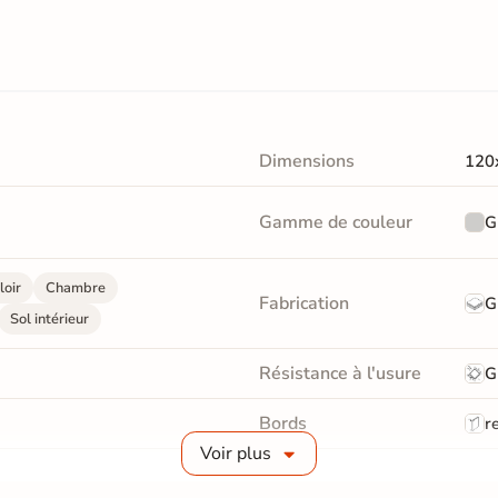
Dimensions
120
Gamme de couleur
G
loir
Chambre
Fabrication
G
Sol intérieur
Résistance à l'usure
G
Bords
re
Voir plus
Surface
Liss