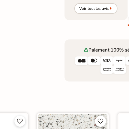
Voir tous
les avis
Paiement 100% sé







