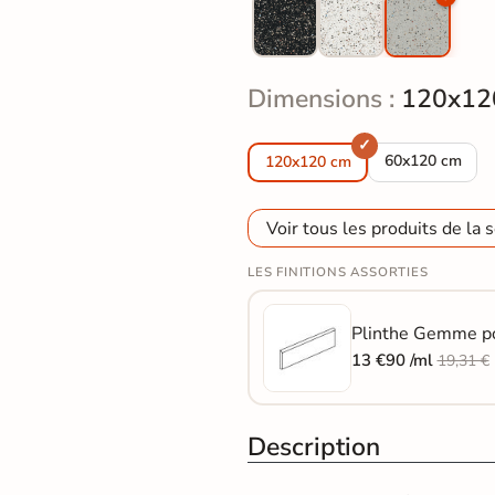
Dimensions :
120x12
Carrelage sol e
60x120 cm
120x120 cm
Voir tous les produits de la s
LES FINITIONS ASSORTIES
Plinthe Gemme pol
13 €90 /ml
19,31 €
Description