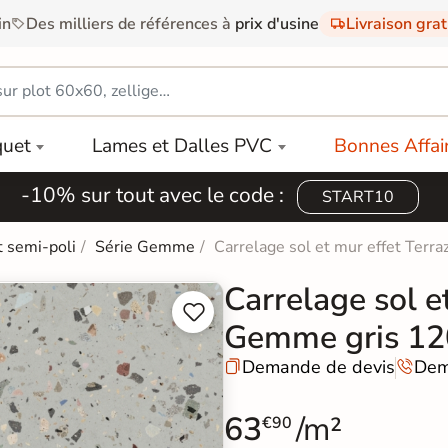
in
Des milliers de références à
prix d'usine
Livraison gra
quet
Lames et Dalles PVC
Bonnes Affai
-10% sur tout avec le code :
START10
t semi-poli
Série Gemme
Carrelage sol et mur effet Ter
Carrelage sol e


Gemme gris 1
Demande de devis
Dem


63
/m²
€90