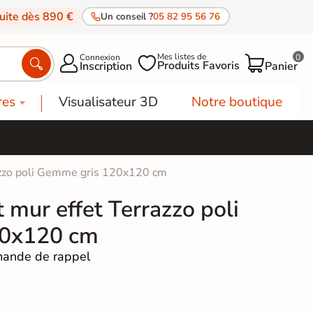
tuite dès 890 €
Un conseil ?
05 82 95 56 76
Mes listes de
Connexion
0




Produits Favoris
Inscription
Panier
res
Visualisateur 3D
Notre boutique
razzo poli Gemme gris 120x120 cm
t mur effet Terrazzo poli
20x120 cm
ande de rappel