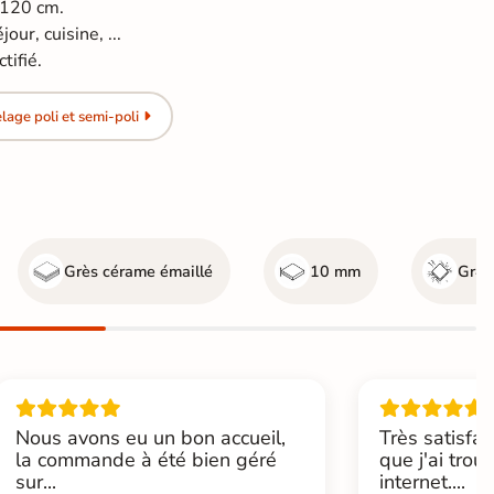
*120 cm.
our, cuisine, ...
tifié.
age poli et semi-poli
Grès cérame émaillé
10 mm
Gr4 -
Nous avons eu un bon accueil,
Très satisfai
la commande à été bien géré
que j'ai trou
sur...
internet....