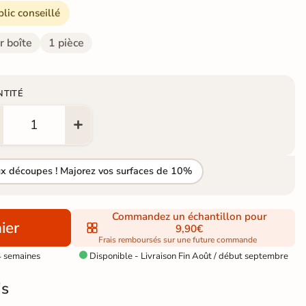
blic conseillé
r boîte
1 pièce
NTITÉ
ux découpes ! Majorez vos surfaces de 10%
Commandez un échantillon pour
ier
9,90€
Frais remboursés sur une future commande
4 semaines
Disponible - Livraison Fin Août / début septembre

is