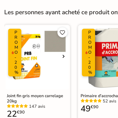
Nombres de tampons
4
Les personnes ayant acheté ce produit o
Variation de la couleur
V2
Plancher Chauffant
Oui
P
P


R
R
Choix
1er Choix
O
O
M
M
O
O
Support
Chape
Ancien carrelage
-
-
2
2
0
0
%
%
Origine
Espagne
Joint fin gris moyen carrelage
Primaire d'accroch
20kg
52 avis
49
147 avis
€90
22
€90