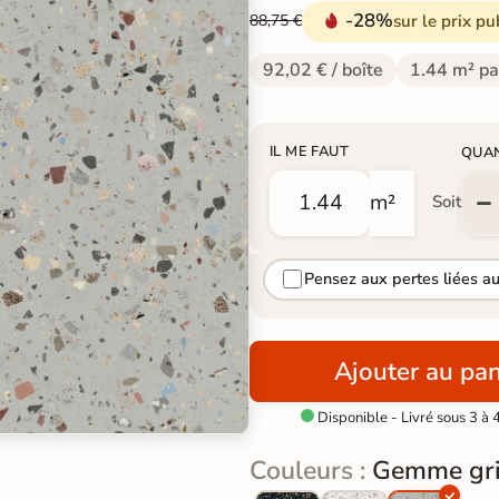
-28%
sur le prix pu
88,75 €
92,02 € / boîte
1.44 m² pa
IL ME FAUT
QUA
m²
Soit
Pensez aux pertes liées a
Ajouter au pan
Disponible - Livré sous 3 à 

Couleurs :
Gemme gr