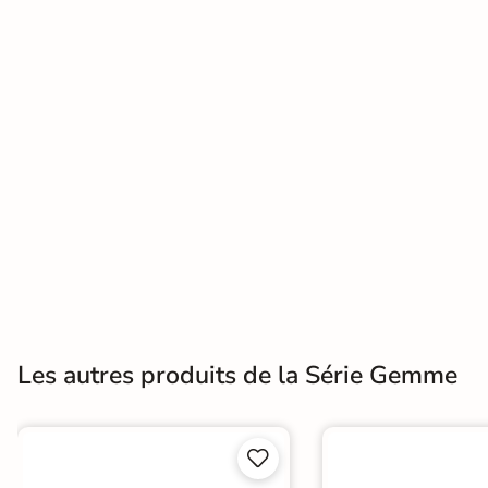
Terre
cuite &
tomette
Parement
mural
intérieur
PAR FORME &
DIMENSION
Carrelage
Les autres produits de la Série Gemme
hexagonal
Carrelage très
grand format

