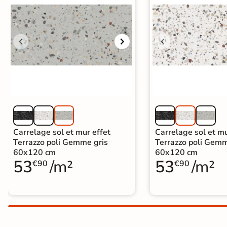
Carrelage extra fin
Voir tous les
formats
PAR FINITION
Carrelage poli /
semi-poli
Carrelage brillant
Carrelage sol et mur effet
Carrelage sol et mu
Terrazzo poli Gemme gris
Terrazzo poli Gem
60x120 cm
60x120 cm
Échantillons gratuits
53
/m²
53
/m²
€90
€90
5j
LIVRAISON