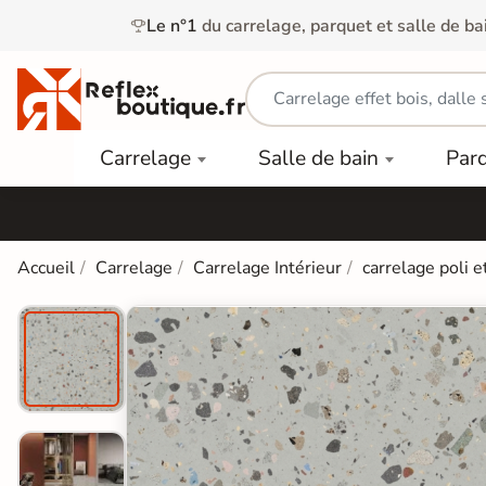
Le n°1
du carrelage, parquet et salle de ba
Carrelage
Mobilier
Parquet
Carrelage
Salle de bain
Par
Intérieur
et
Stratifié
squ'à
50%
Vasque
Carrelage
Parquet
PAR
Extérieur
Contrecollé
TYPE
Douche
relages
Accueil
Carrelage
Carrelage Intérieur
carrelage poli e
Dalle
Lames
aïences
Terrasse
Baignoires
PAR
PVC
Sur Plot
et Balnéos
squ'à
COULEUR
40%
Carrelage
Dalles
WC
Salle de
Stratifié
PVC
Bain
Bois
Carrelage
quets
Lames
Colle &
Salle de
ols
clair
Finition
Bain
tifiés