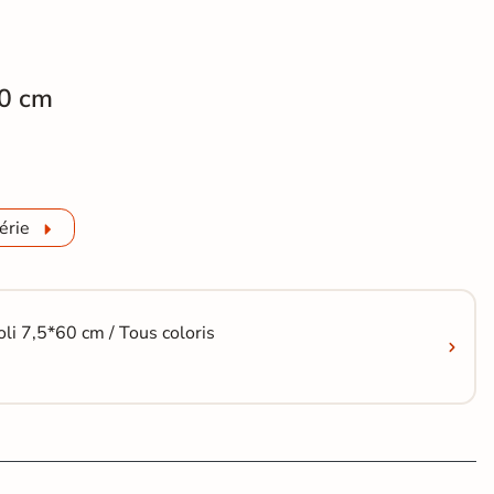
0 cm
t mur effet Terrazzo poli Gemme gris 60x120 cm
érie
i 7,5*60 cm / Tous coloris